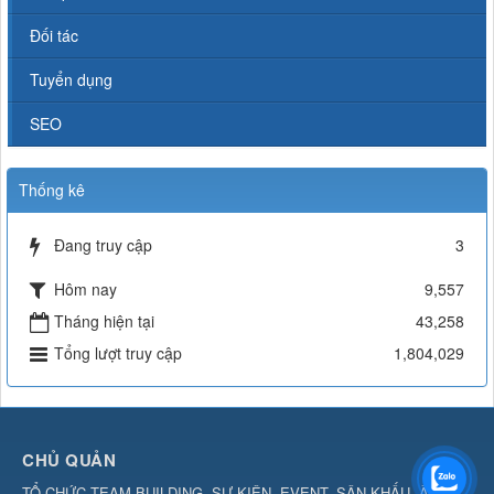
Đối tác
Tuyển dụng
SEO
Thống kê
Đang truy cập
3
Hôm nay
9,557
Tháng hiện tại
43,258
Tổng lượt truy cập
1,804,029
CHỦ QUẢN
TỔ CHỨC TEAM BUILDING, SỰ KIỆN, EVENT, SÂN KHẤU, ÂM