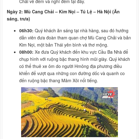
Chải về đêm và nghỉ đêm tại đây.
Ngày 2: Mù Cang Chải – Kim Nọi – Tú Lệ – Hà Nội (Ăn
sáng, trưa)
06h30:
Quý khách ăn sáng tại nhà hàng, sau đó hướng
dẫn viên đưa đoàn tham quan chợ Mù Cang Chải và bản
Kim Nọi, một bản Thái yên bình và thơ mộng.
08h00:
Xe đưa Quý khách đến khu vực Cầu Ba Nhà để
chụp hình với ruộng bậc thang hình mũi giày. Quý khách
có thể thuê xe ôm do người Hmông địa phương điều
khiển để vượt qua những con đường dốc và quanh co
đến ruộng bậc thang Mâm Xôi nổi tiếng.