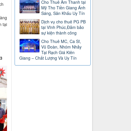
Cho Thuê Âm Thanh tại
ch
Mỹ Tho Tiền Giang Ánh
Sáng, Sân Khấu Uy Tín
hàng
Dịch vụ cho thuê PG PB
 tại
tại Vĩnh Phúc,Đảm bảo
sự kiện thành công
Cho Thuê MC, Ca Sĩ,
Vũ Đoàn, Nhóm Nhảy
Tại Rạch Giá Kiên
63
Giang – Chất Lượng Và Uy Tín