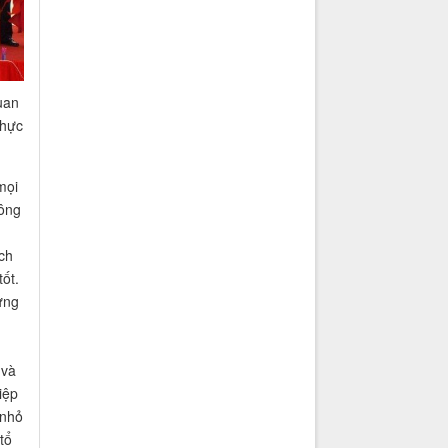
uan
thực
mọi
hông
ch
ốt.
ững
 và
iệp
 nhỏ
tổ