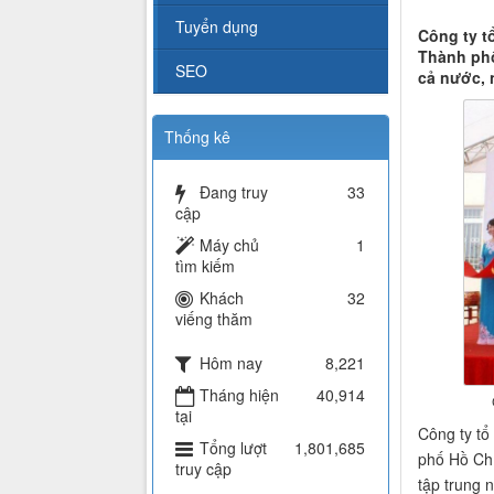
Tuyển dụng
Công ty t
Thành phố
SEO
cả nước, 
Thống kê
Đang truy
33
cập
Máy chủ
1
tìm kiếm
Khách
32
viếng thăm
Hôm nay
8,221
Tháng hiện
40,914
tại
Công ty tổ
Tổng lượt
1,801,685
phố Hồ Chí
truy cập
tập trung 