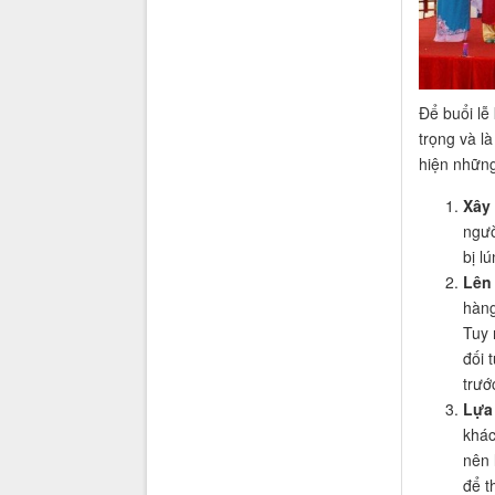
Để buổi lễ
trọng và l
hiện những
Xây
ngườ
bị lú
Lên
hàng
Tuy 
đối 
trướ
Lựa 
khác
nên 
để t