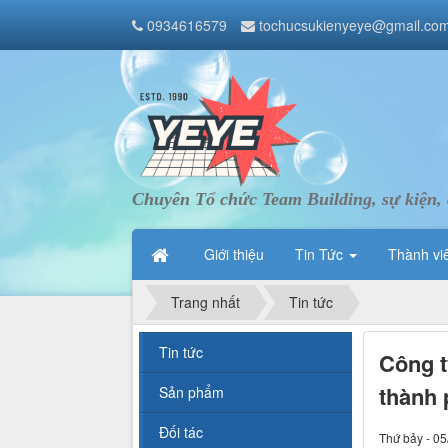
0934616579
tochucsukienyeye@gmail.co
Chuyên Tổ chức Team Building, sự kiện, 
Giới thiệu
Tin Tức
Thành vi
Trang nhất
Tin tức
Tin tức
Công t
thành 
Sản phẩm
Đối tác
Thứ bảy - 05