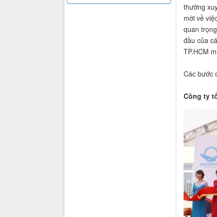
thường xuy
mời về việ
quan trọng
đầu của cá
TP.HCM mà
Các bước c
Công ty t