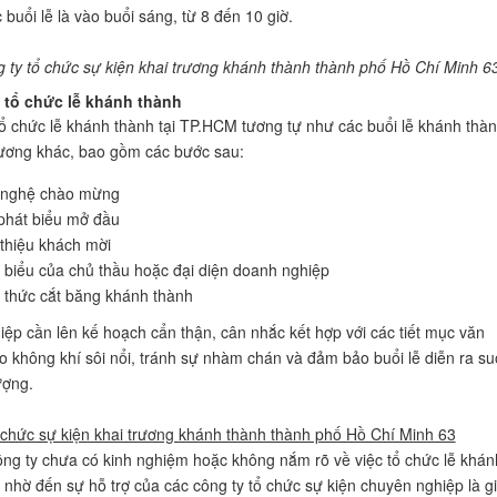
 buổi lễ là vào buổi sáng, từ 8 đến 10 giờ.
 ty tổ chức sự kiện khai trương khánh thành thành phố Hồ Chí Minh 6
 tổ chức lễ khánh thành
tổ chức lễ khánh thành tại TP.HCM tương tự như các buổi lễ khánh thàn
ương khác, bao gồm các bước sau:
 nghệ chào mừng
hát biểu mở đầu
 thiệu khách mời
 biểu của chủ thầu hoặc đại diện doanh nghiệp
 thức cắt băng khánh thành
ệp cần lên kế hoạch cẩn thận, cân nhắc kết hợp với các tiết mục văn
o không khí sôi nổi, tránh sự nhàm chán và đảm bảo buổi lễ diễn ra s
ượng.
 chức sự kiện khai trương khánh thành thành phố Hồ Chí Minh 63
ng ty chưa có kinh nghiệm hoặc không nắm rõ về việc tổ chức lễ khán
c nhờ đến sự hỗ trợ của các công ty tổ chức sự kiện chuyên nghiệp là gi