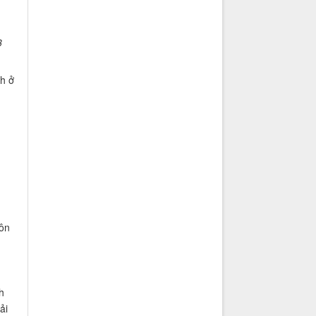
3
h ở
uôn
h
ải