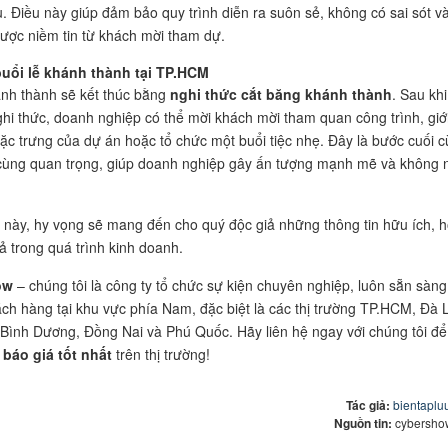
u. Điều này giúp đảm bảo quy trình diễn ra suôn sẻ, không có sai sót v
ược niềm tin từ khách mời tham dự.
buổi lễ khánh thành tại TP.HCM
ánh thành sẽ kết thúc bằng
nghi thức cắt băng khánh thành
. Sau khi
ghi thức, doanh nghiệp có thể mời khách mời tham quan công trình, giớ
đặc trưng của dự án hoặc tổ chức một buổi tiệc nhẹ. Đây là bước cuối 
cùng quan trọng, giúp doanh nghiệp gây ấn tượng mạnh mẽ và không 
ết này, hy vọng sẽ mang đến cho quý độc giả những thông tin hữu ích, 
ả trong quá trình kinh doanh.
ow
– chúng tôi là công ty tổ chức sự kiện chuyên nghiệp, luôn sẵn sàng
ách hàng tại khu vực phía Nam, đặc biệt là các thị trường TP.HCM, Đà L
Bình Dương, Đồng Nai và Phú Quốc. Hãy liên hệ ngay với chúng tôi để
c
báo giá tốt nhất
trên thị trường!
Tác giả:
bientapl
Nguồn tin:
cybersho