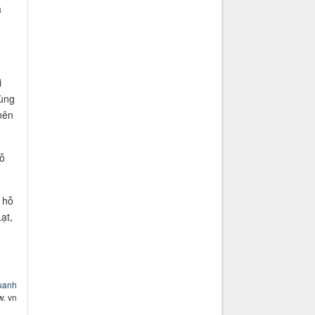
à
i
cùng
nên
hỗ
 hỗ
ạt,
uuanh
w. vn