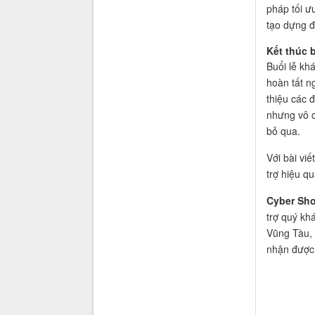
pháp tối ư
tạo dựng đ
Kết thúc 
Buổi lễ kh
hoàn tất n
thiệu các 
nhưng vô 
bỏ qua.
Với bài vi
trợ hiệu qu
Cyber Sh
trợ quý kh
Vũng Tàu, 
nhận đượ