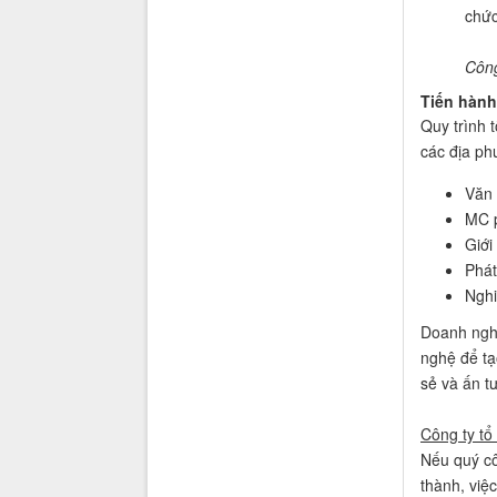
chức
Công
Tiến hành
Quy trình 
các địa ph
Văn
MC p
Giới
Phát
Nghi
Doanh nghi
nghệ để tạ
sẻ và ấn t
Công ty tổ
Nếu quý cô
thành, việ