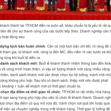
 khánh thành tại TP.HCM diễn ra suôn sẻ, khâu chuẩn bị là yếu tố rất q
à tiền đề cho sự thành công của các bước tiếp theo. Doanh nghiệp cần 
 hoạt động sau:
 dựng kịch bản hoàn chỉnh
: Cần có một kịch bản chi tiết, rõ ràng để 
i tham gia, từ khách mời, công ty đến MC, đều nắm rõ các bước và k
ng túng khi buổi lễ diễn ra.
 danh sách khách mời
: Buổi lễ khánh thành nhằm thông báo đến khá
 về công trình hoàn thiện, vì vậy số lượng khách mời càng nhiều càng t
nhiên, danh sách khách mời cần được chọn lọc kỹ lưỡng, tránh mời nh
tượng không phù hợp. Sau khi có danh sách, thiệp mời nên được phát
c khoảng 1 tuần để khách mời có thời gian chuẩn bị.
chọn địa điểm và thời gian tổ chức
: TP.HCM có rất nhiều nhà hàng
h sạn sang trọng phù hợp cho việc tổ chức lễ khánh thành. Doanh ngh
lựa chọn địa điểm có quy mô vừa đủ, tránh chọn nơi quá lớn hoặc quá
hể hiện sự chuyên nghiệp trong mắt khách hàng. Thời gian lý tưởng để 