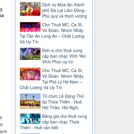
Dịch vụ Múa lân thành
63
phố Đà Lạt Lâm Đồng–
ủa
Phú quý và thịnh vượng
Cho Thuê MC, Ca Sĩ,
Vũ Đoàn, Nhóm Nhảy
Tại Tân An Long An – Chất Lượng
Và Uy Tín
Đơn vị cho thuê cung
cấp ban nhạc Vĩnh Yên
Vĩnh Phúc uy tín
Cho Thuê MC, Ca Sĩ,
Vũ Đoàn, Nhóm Nhảy
Tại Phủ Lý Hà Nam –
Chất Lượng Và Uy Tín
Tổ chức Lễ Động Thổ
tại Thừa Thiên - Huế,
Hội Thảo, Hội Nghị
Bảng giá cho thuê cung
nh
cấp ban nhạc Thừa
ơi
Thiên - Huế cần biết
hành