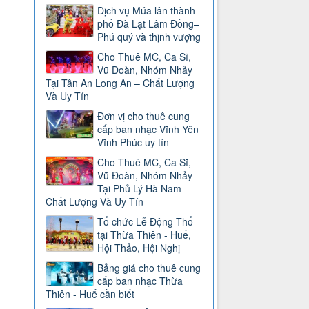
Dịch vụ Múa lân thành
phố Đà Lạt Lâm Đồng–
Phú quý và thịnh vượng
Cho Thuê MC, Ca Sĩ,
Vũ Đoàn, Nhóm Nhảy
Tại Tân An Long An – Chất Lượng
Và Uy Tín
Đơn vị cho thuê cung
cấp ban nhạc Vĩnh Yên
Vĩnh Phúc uy tín
Cho Thuê MC, Ca Sĩ,
Vũ Đoàn, Nhóm Nhảy
Tại Phủ Lý Hà Nam –
Chất Lượng Và Uy Tín
Tổ chức Lễ Động Thổ
tại Thừa Thiên - Huế,
Hội Thảo, Hội Nghị
Bảng giá cho thuê cung
cấp ban nhạc Thừa
Thiên - Huế cần biết