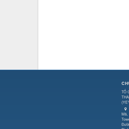
CH
TỔ 
THA
(
YE
Mã, 
Towe
Đườn