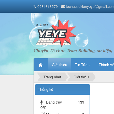
0934616579
tochucsukienyeye@gmail.co
Chuyên Tổ chức Team Building, sự kiện, 
Giới thiệu
Tin Tức
Thành vi
Trang nhất
Giới thiệu
Thống kê
Đang truy
139
cập