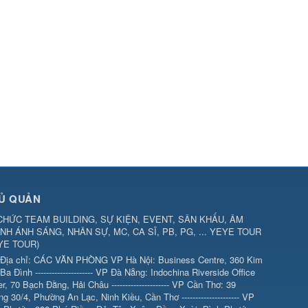
Ủ QUẢN
CHỨC TEAM BUILDING, SỰ KIỆN, EVENT, SÂN KHẤU, ÂM
NH ÁNH SÁNG, NHÂN SỰ, MC, CA SĨ, PB, PG, ... YEYE TOUR
YE TOUR
)
Địa chỉ:
CÁC VĂN PHÒNG VP Hà Nội: Business Centre, 360 Kim
Ba Đình --------------------- VP Đà Nẵng: Indochina Riverside Office
r, 70 Bạch Đằng, Hải Châu --------------------- VP Cần Thơ: 39
g 30/4, Phường An Lạc, Ninh Kiều, Cần Thơ --------------------- VP