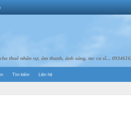
m
cho thuê nhân sự, âm thanh, ánh sáng, mc ca sĩ... 093461
ên
Tìm kiếm
Liên hệ