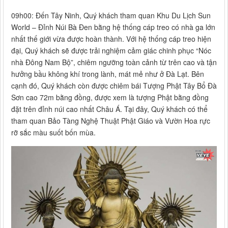
09h00: Đến Tây Ninh, Quý khách tham quan Khu Du Lịch Sun
World – Đỉnh Núi Bà Đen bằng hệ thống cáp treo có nhà ga lớn
nhất thế giới vừa được hoàn thành. Với hệ thống cáp treo hiện
đại, Quý khách sẽ được trải nghiệm cảm giác chinh phục “Nóc
nhà Đông Nam Bộ”, chiêm ngưỡng toàn cảnh từ trên cao và tận
hưởng bầu không khí trong lành, mát mẻ như ở Đà Lạt. Bên
cạnh đó, Quý khách còn được chiêm bái Tượng Phật Tây Bổ Đà
Sơn cao 72m bằng đồng, được xem là tượng Phật bằng đồng
đặt trên đỉnh núi cao nhất Châu Á. Tại đây, Quý khách có thể
tham quan Bảo Tàng Nghệ Thuật Phật Giáo và Vườn Hoa rực
rỡ sắc màu suốt bốn mùa.