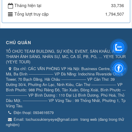
Tháng hiện tại
33,736
Tổng lượt truy cập
1,794,507
CHỦ QUẢN
TỔ CHỨC TEAM BUILDING, SỰ KIỆN, EVENT, SÂN KHẤU, ÂM
THANH ÁNH SÁNG, NHÂN SỰ, MC, CA SĨ, PB, PG, ... YEYE TOUR
(
YEYE TOUR
)
Địa chỉ:
CÁC VĂN PHÒNG VP Hà Nội: Business Centre, 360 Kim
Mã, Ba Đình --------------------- VP Đà Nẵng: Indochina Riverside Office
Tower, 70 Bạch Đằng, Hải Châu --------------------- VP Cần Thơ: 39
Đường 30/4, Phường An Lạc, Ninh Kiều, Cần Thơ --------------------- VP
Bình Phước: 988 Phú Riềng Đỏ, Tân Xuân, Đồng Xoài, Bình Phước ---
------------------ VP Bình Dương : 110 Đại Lộ Bình Dương, Phú Hoà, Thủ
Dầu Một. --------------------- VP Vũng Tàu : 99 Thống Nhất, Phường 1, Tp
Vũng Tàu.
Điện thoại:
0934616579
Email:
tochucsukienyeye@gmail.com
trang web (đang trong thử
nghiệm)