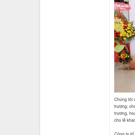
Chúng tôi 
trương; ch
trương, ho
cho lễ kha
Công ty tổ