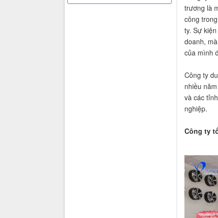
trương là 
công trong
ty. Sự kiệ
doanh, mà 
của mình đ
Công ty d
nhiều năm 
và các tỉn
nghiệp.
Công ty t