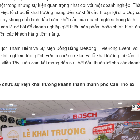
một trong những sự kiện quan trọng nhất đối với một doanh nghiệp. Th
 việc tổ chức lễ khai trương mang đến sự khởi đầu thuận lợi cho Quý c
n này không chỉ đánh dấu bước khởi đầu của doanh nghiệp trong kinh
còn là cơ hội để doanh nghiệp giới thiệu sản phẩm hoặc chính hình ả
ến các khách hàng tiềm năng.
u lịch Thám Hiểm và Sự Kiện Đồng Bằng MeKong – MeKong Event, với
kinh nghiệm trong lĩnh vực tổ chức sự kiện và lễ khai trương tại Cần T
h Miền Tây, luôn cam kết mang đến sự khởi đầu thuận lợi cho các doan
ổ chức sự kiện khai trương khánh thành thành phố Cần Thơ 63