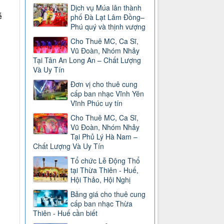
Dịch vụ Múa lân thành
ễ
phố Đà Lạt Lâm Đồng–
h
Phú quý và thịnh vượng
Cho Thuê MC, Ca Sĩ,
Vũ Đoàn, Nhóm Nhảy
Tại Tân An Long An – Chất Lượng
Và Uy Tín
Đơn vị cho thuê cung
cấp ban nhạc Vĩnh Yên
Vĩnh Phúc uy tín
Cho Thuê MC, Ca Sĩ,
Vũ Đoàn, Nhóm Nhảy
Tại Phủ Lý Hà Nam –
Chất Lượng Và Uy Tín
Tổ chức Lễ Động Thổ
tại Thừa Thiên - Huế,
Hội Thảo, Hội Nghị
Bảng giá cho thuê cung
cấp ban nhạc Thừa
Thiên - Huế cần biết