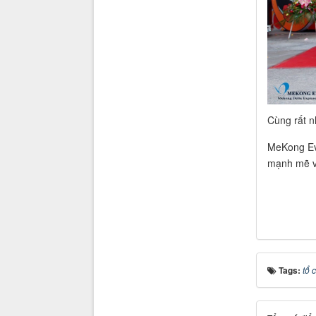
Cùng rất nh
MeKong Eve
mạnh mẽ v
Tags:
tổ 