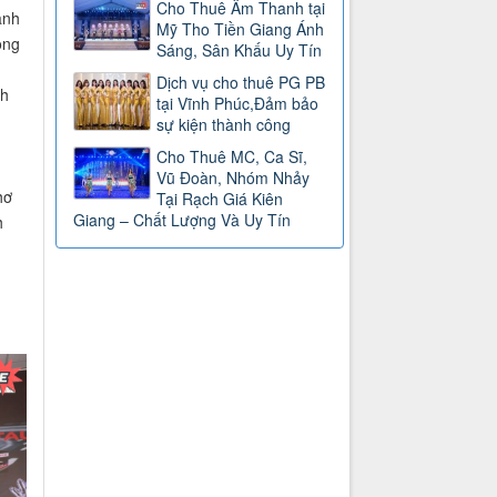
Cho Thuê Âm Thanh tại
ành
Mỹ Tho Tiền Giang Ánh
ông
Sáng, Sân Khấu Uy Tín
Dịch vụ cho thuê PG PB
nh
tại Vĩnh Phúc,Đảm bảo
sự kiện thành công
Cho Thuê MC, Ca Sĩ,
Vũ Đoàn, Nhóm Nhảy
hơ
Tại Rạch Giá Kiên
Giang – Chất Lượng Và Uy Tín
h