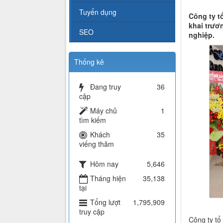
Tuyển dụng
Công ty t
khai trươ
SEO
nghiệp.
Thống kê
Đang truy
36
cập
Máy chủ
1
tìm kiếm
Khách
35
viếng thăm
Hôm nay
5,646
Tháng hiện
35,138
tại
Tổng lượt
1,795,909
truy cập
Công ty tổ