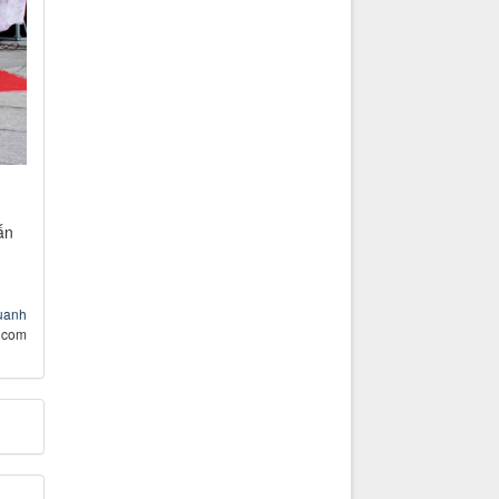
ấn
uuanh
 com