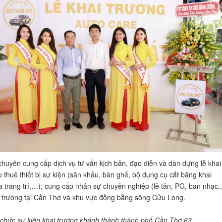
chuyên cung cấp dịch vụ tư vấn kịch bản, đạo diễn và dàn dựng lễ khai
o thuê thiết bị sự kiện (sân khấu, bàn ghế, bộ dụng cụ cắt băng khai
a trang trí,…); cung cấp nhân sự chuyên nghiệp (lễ tân, PG, ban nhạc
i trương tại Cần Thơ và khu vực đồng bằng sông Cửu Long.
 chức sự kiện khai trương khánh thành thành phố Cần Thơ 63