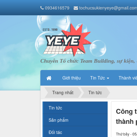
0934616579
tochucsukienyeye@gmail.co
Chuyên Tổ chức Team Building, sự kiện, 
Giới thiệu
Tin Tức
Thành vi
Trang nhất
Tin tức
Tin tức
Công t
thành
Sản phẩm
Đối tác
Thứ bảy - 05