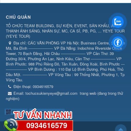
CHỦ QUẢN
TỔ CHỨC TEAM BUILDING, SỰ KIỆN, EVENT, SÂN KHẤU, ÂM
THANH ÁNH SÁNG, NHÂN SỰ, MC, CA SĨ, PB, PG, ... YEYE TOUR
(
YEYE TOUR
)
Địa chỉ:
CÁC VĂN PHÒNG VP Hà Nội: Business Centre, 360 Kim
Mã, Ba Đình --------------------- VP Đà Nẵng: Indochina Riverside Office
Tower, 70 Bạch Đằng, Hải Châu --------------------- VP Cần Thơ: 39
Đường 30/4, Phường An Lạc, Ninh Kiều, Cần Thơ --------------------- VP
Bình Phước: 988 Phú Riềng Đỏ, Tân Xuân, Đồng Xoài, Bình Phước ---
------------------ VP Bình Dương : 110 Đại Lộ Bình Dương, Phú Hoà, Thủ
Dầu Một. --------------------- VP Vũng Tàu : 99 Thống Nhất, Phường 1, Tp
Vũng Tàu.
Điện thoại:
0934616579
Email:
tochucsukienyeye@gmail.com
trang web (đang trong thử
nghiệm)
QR-code
Đang truy cập: 41
0934616579