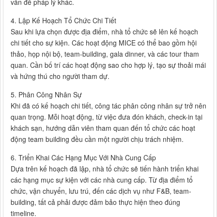
vấn đề pháp lý khác.
4. Lập Kế Hoạch Tổ Chức Chi Tiết
Sau khi lựa chọn được địa điểm, nhà tổ chức sẽ lên kế hoạch
chi tiết cho sự kiện. Các hoạt động MICE có thể bao gồm hội
thảo, họp nội bộ, team-building, gala dinner, và các tour tham
quan. Cần bố trí các hoạt động sao cho hợp lý, tạo sự thoải mái
và hứng thú cho người tham dự.
5. Phân Công Nhân Sự
Khi đã có kế hoạch chi tiết, công tác phân công nhân sự trở nên
quan trọng. Mỗi hoạt động, từ việc đưa đón khách, check-in tại
khách sạn, hướng dẫn viên tham quan đến tổ chức các hoạt
động team building đều cần một người chịu trách nhiệm.
6. Triển Khai Các Hạng Mục Với Nhà Cung Cấp
Dựa trên kế hoạch đã lập, nhà tổ chức sẽ tiến hành triển khai
các hạng mục sự kiện với các nhà cung cấp. Từ địa điểm tổ
chức, vận chuyển, lưu trú, đến các dịch vụ như F&B, team-
building, tất cả phải được đảm bảo thực hiện theo đúng
timeline.