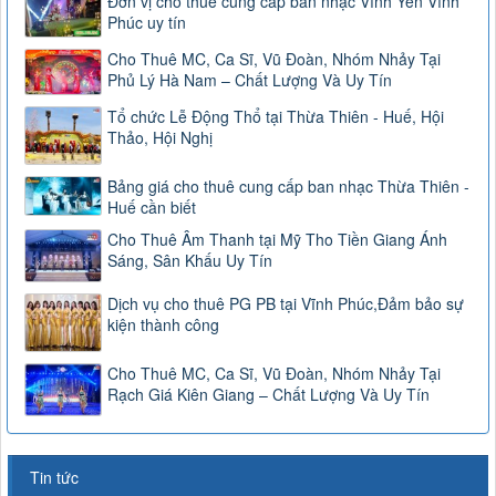
Đơn vị cho thuê cung cấp ban nhạc Vĩnh Yên Vĩnh
Phúc uy tín
Cho Thuê MC, Ca Sĩ, Vũ Đoàn, Nhóm Nhảy Tại
Phủ Lý Hà Nam – Chất Lượng Và Uy Tín
Tổ chức Lễ Động Thổ tại Thừa Thiên - Huế, Hội
Thảo, Hội Nghị
Bảng giá cho thuê cung cấp ban nhạc Thừa Thiên -
Huế cần biết
Cho Thuê Âm Thanh tại Mỹ Tho Tiền Giang Ánh
Sáng, Sân Khấu Uy Tín
Dịch vụ cho thuê PG PB tại Vĩnh Phúc,Đảm bảo sự
kiện thành công
Cho Thuê MC, Ca Sĩ, Vũ Đoàn, Nhóm Nhảy Tại
Rạch Giá Kiên Giang – Chất Lượng Và Uy Tín
Tin tức