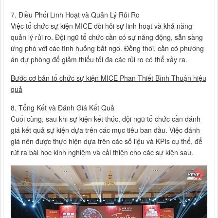
7. Điều Phối Linh Hoạt và Quản Lý Rủi Ro
Việc tổ chức sự kiện MICE đòi hỏi sự linh hoạt và khả năng
quản lý rủi ro. Đội ngũ tổ chức cần có sự năng động, sẵn sàng
ứng phó với các tình huống bất ngờ. Đồng thời, cần có phương
án dự phòng để giảm thiểu tối đa các rủi ro có thể xảy ra.
Bước cơ bản tổ chức sự kiện MICE Phan Thiết Bình Thuận hiệu
quả
8. Tổng Kết và Đánh Giá Kết Quả
Cuối cùng, sau khi sự kiện kết thúc, đội ngũ tổ chức cần đánh
giá kết quả sự kiện dựa trên các mục tiêu ban đầu. Việc đánh
giá nên được thực hiện dựa trên các số liệu và KPIs cụ thể, để
rút ra bài học kinh nghiệm và cải thiện cho các sự kiện sau.