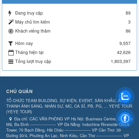
Đang truy cập
89
Máy chủ tìm kiếm
3
Khách viếng thăm
86
Hôm nay
9,557
Tháng hiện tại
42,626
Tổng lượt truy cập
1,803,397
CHỦ QUẢN
TỔ CHỨC TEAM BUILDING, SỰ KIỆN, EVENT, SÂN KHẤU, ÂM
THANH ÁNH SÁNG, NHÂN SỰ, MC, CA SĨ, PB, PG, ... YEYE TOUR
(
YEYE TOUR
)
Địa chỉ:
CÁC VĂN PHÒNG VP Hà Nội: Business Centre, 360 Kim
Mã, Ba Đình --------------------- VP Đà Nẵng: Indochina Riverside Office
Tower, 70 Bạch Đằng, Hải Châu --------------------- VP Cần Thơ: 39
Đường 30/4, Phường An Lạc, Ninh Kiều, Cần Thơ --------------------- VP