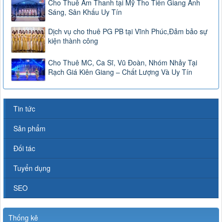
Cho Thuê Âm Thanh tại Mỹ Tho Tiền Giang Ánh
Sáng, Sân Khấu Uy Tín
Dịch vụ cho thuê PG PB tại Vĩnh Phúc,Đảm bảo sự
kiện thành công
Cho Thuê MC, Ca Sĩ, Vũ Đoàn, Nhóm Nhảy Tại
Rạch Giá Kiên Giang – Chất Lượng Và Uy Tín
Tin tức
Sản phẩm
Đối tác
Tuyển dụng
SEO
Thống kê