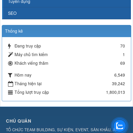
Tuyển dụng
SEO
Thống kê
Đang truy cập
70
Máy chủ tìm kiếm
1
Khách viếng thăm
69
Hôm nay
6,549
Tháng hiện tại
39,242
Tổng lượt truy cập
1,800,013
CHỦ QUẢN
TỔ CHỨC TEAM BUILDING, SỰ KIỆN, EVENT, SÂN KHẤU, ÂM