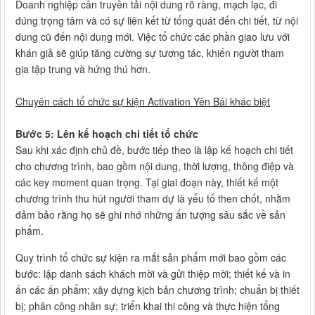
Doanh nghiệp cần truyền tải nội dung rõ ràng, mạch lạc, đi
đúng trọng tâm và có sự liên kết từ tổng quát đến chi tiết, từ nội
dung cũ đến nội dung mới. Việc tổ chức các phần giao lưu với
khán giả sẽ giúp tăng cường sự tương tác, khiến người tham
gia tập trung và hứng thú hơn.
Chuyên cách tổ chức sự kiện Activation Yên Bái khác biệt
Bước 5: Lên kế hoạch chi tiết tổ chức
Sau khi xác định chủ đề, bước tiếp theo là lập kế hoạch chi tiết
cho chương trình, bao gồm nội dung, thời lượng, thông điệp và
các key moment quan trọng. Tại giai đoạn này, thiết kế một
chương trình thu hút người tham dự là yếu tố then chốt, nhằm
đảm bảo rằng họ sẽ ghi nhớ những ấn tượng sâu sắc về sản
phẩm.
Quy trình tổ chức sự kiện ra mắt sản phẩm mới bao gồm các
bước: lập danh sách khách mời và gửi thiệp mời; thiết kế và in
ấn các ấn phẩm; xây dựng kịch bản chương trình; chuẩn bị thiết
bị; phân công nhân sự; triển khai thi công và thực hiện tổng