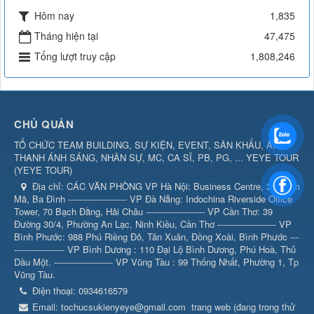
Hôm nay
1,835
Tháng hiện tại
47,475
Tổng lượt truy cập
1,808,246
CHỦ QUẢN
TỔ CHỨC TEAM BUILDING, SỰ KIỆN, EVENT, SÂN KHẤU, ÂM
THANH ÁNH SÁNG, NHÂN SỰ, MC, CA SĨ, PB, PG, ... YEYE TOUR
(
YEYE TOUR
)
Địa chỉ:
CÁC VĂN PHÒNG VP Hà Nội: Business Centre, 360 Kim
Mã, Ba Đình --------------------- VP Đà Nẵng: Indochina Riverside Office
Tower, 70 Bạch Đằng, Hải Châu --------------------- VP Cần Thơ: 39
Đường 30/4, Phường An Lạc, Ninh Kiều, Cần Thơ --------------------- VP
Bình Phước: 988 Phú Riềng Đỏ, Tân Xuân, Đồng Xoài, Bình Phước ---
------------------ VP Bình Dương : 110 Đại Lộ Bình Dương, Phú Hoà, Thủ
Dầu Một. --------------------- VP Vũng Tàu : 99 Thống Nhất, Phường 1, Tp
Vũng Tàu.
Điện thoại:
0934616579
Email:
tochucsukienyeye@gmail.com
trang web (đang trong thử