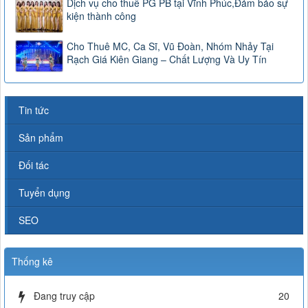
Dịch vụ cho thuê PG PB tại Vĩnh Phúc,Đảm bảo sự
kiện thành công
Cho Thuê MC, Ca Sĩ, Vũ Đoàn, Nhóm Nhảy Tại
Rạch Giá Kiên Giang – Chất Lượng Và Uy Tín
Tin tức
Sản phẩm
Đối tác
Tuyển dụng
SEO
Thống kê
Đang truy cập
20