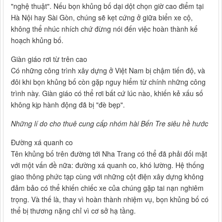
"nghệ thuật". Nếu bọn khủng bố dại dột chọn giờ cao điểm tại
Hà Nội hay Sài Gòn, chúng sẽ kẹt cứng ở giữa biển xe cộ,
không thể nhúc nhích chứ đừng nói đến việc hoàn thành kế
hoạch khủng bố.
Giàn giáo rơi từ trên cao
Có những công trình xây dựng ở Việt Nam bị chậm tiến độ, và
đôi khi bọn khủng bố còn gặp nguy hiểm từ chính những công
trình này. Giàn giáo có thể rơi bất cứ lúc nào, khiến kẻ xấu số
không kịp hành động đã bị "đè bẹp".
Những lí do cho thuê cung cấp nhóm hài Bến Tre siêu hề hước
Đường xá quanh co
Tên khủng bố trên đường tới Nha Trang có thể đã phải đối mặt
với một vấn đề nữa: đường xá quanh co, khó lường. Hệ thống
giao thông phức tạp cùng với những cột điện xây dựng không
đảm bảo có thể khiến chiếc xe của chúng gặp tai nạn nghiêm
trọng. Và thế là, thay vì hoàn thành nhiệm vụ, bọn khủng bố có
thể bị thương nặng chỉ vì cơ sở hạ tầng.