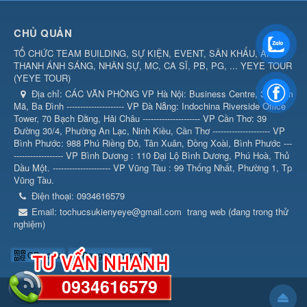
CHỦ QUẢN
TỔ CHỨC TEAM BUILDING, SỰ KIỆN, EVENT, SÂN KHẤU, ÂM
THANH ÁNH SÁNG, NHÂN SỰ, MC, CA SĨ, PB, PG, ... YEYE TOUR
(
YEYE TOUR
)
Địa chỉ:
CÁC VĂN PHÒNG VP Hà Nội: Business Centre, 360 Kim
Mã, Ba Đình --------------------- VP Đà Nẵng: Indochina Riverside Office
Tower, 70 Bạch Đằng, Hải Châu --------------------- VP Cần Thơ: 39
Đường 30/4, Phường An Lạc, Ninh Kiều, Cần Thơ --------------------- VP
Bình Phước: 988 Phú Riềng Đỏ, Tân Xuân, Đồng Xoài, Bình Phước ---
------------------ VP Bình Dương : 110 Đại Lộ Bình Dương, Phú Hoà, Thủ
Dầu Một. --------------------- VP Vũng Tàu : 99 Thống Nhất, Phường 1, Tp
Vũng Tàu.
Điện thoại:
0934616579
Email:
tochucsukienyeye@gmail.com
trang web (đang trong thử
nghiệm)
QR-code
Đang truy cập: 47
0934616579