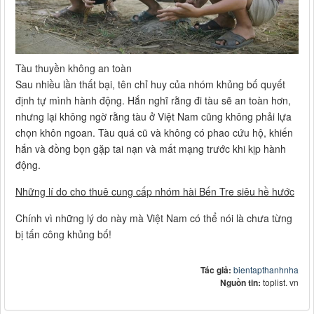
Tàu thuyền không an toàn
Sau nhiều lần thất bại, tên chỉ huy của nhóm khủng bố quyết
định tự mình hành động. Hắn nghĩ rằng đi tàu sẽ an toàn hơn,
nhưng lại không ngờ rằng tàu ở Việt Nam cũng không phải lựa
chọn khôn ngoan. Tàu quá cũ và không có phao cứu hộ, khiến
hắn và đồng bọn gặp tai nạn và mất mạng trước khi kịp hành
động.
Những lí do cho thuê cung cấp nhóm hài Bến Tre siêu hề hước
Chính vì những lý do này mà Việt Nam có thể nói là chưa từng
bị tấn công khủng bố!
Tác giả:
bientapthanhnha
Nguồn tin:
toplist. vn