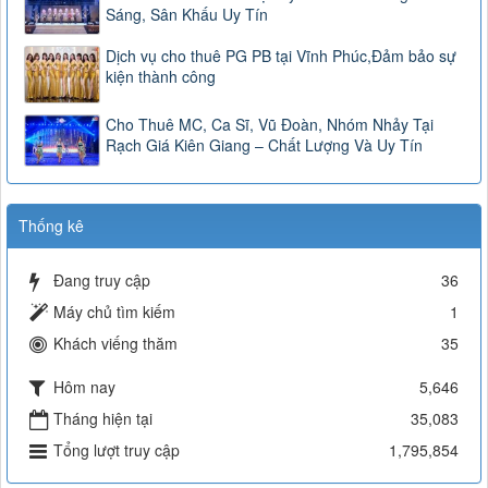
Sáng, Sân Khấu Uy Tín
Dịch vụ cho thuê PG PB tại Vĩnh Phúc,Đảm bảo sự
kiện thành công
Cho Thuê MC, Ca Sĩ, Vũ Đoàn, Nhóm Nhảy Tại
Rạch Giá Kiên Giang – Chất Lượng Và Uy Tín
Thống kê
Đang truy cập
36
Máy chủ tìm kiếm
1
Khách viếng thăm
35
Hôm nay
5,646
Tháng hiện tại
35,083
Tổng lượt truy cập
1,795,854