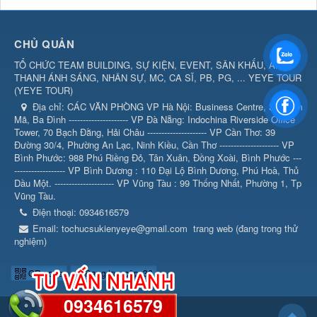
CHỦ QUẢN
TỔ CHỨC TEAM BUILDING, SỰ KIỆN, EVENT, SÂN KHẤU, ÂM
THANH ÁNH SÁNG, NHÂN SỰ, MC, CA SĨ, PB, PG, ... YEYE TOUR
(
YEYE TOUR
)
Địa chỉ:
CÁC VĂN PHÒNG VP Hà Nội: Business Centre, 360 Kim
Mã, Ba Đình --------------------- VP Đà Nẵng: Indochina Riverside Office
Tower, 70 Bạch Đằng, Hải Châu --------------------- VP Cần Thơ: 39
Đường 30/4, Phường An Lạc, Ninh Kiều, Cần Thơ --------------------- VP
Bình Phước: 988 Phú Riềng Đỏ, Tân Xuân, Đồng Xoài, Bình Phước ---
------------------ VP Bình Dương : 110 Đại Lộ Bình Dương, Phú Hoà, Thủ
Dầu Một. --------------------- VP Vũng Tàu : 99 Thống Nhất, Phường 1, Tp
Vũng Tàu.
Điện thoại:
0934616579
Email:
tochucsukienyeye@gmail.com
trang web (đang trong thử
nghiệm)
QR-code
Đang truy cập: 36
0934616579