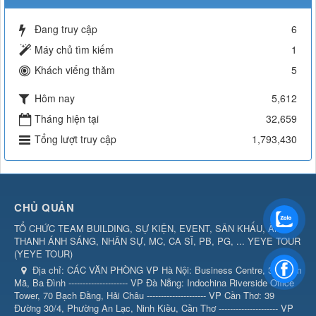
Đang truy cập
6
Máy chủ tìm kiếm
1
Khách viếng thăm
5
Hôm nay
5,612
Tháng hiện tại
32,659
Tổng lượt truy cập
1,793,430
CHỦ QUẢN
TỔ CHỨC TEAM BUILDING, SỰ KIỆN, EVENT, SÂN KHẤU, ÂM
THANH ÁNH SÁNG, NHÂN SỰ, MC, CA SĨ, PB, PG, ... YEYE TOUR
(
YEYE TOUR
)
Địa chỉ:
CÁC VĂN PHÒNG VP Hà Nội: Business Centre, 360 Kim
Mã, Ba Đình --------------------- VP Đà Nẵng: Indochina Riverside Office
Tower, 70 Bạch Đằng, Hải Châu --------------------- VP Cần Thơ: 39
Đường 30/4, Phường An Lạc, Ninh Kiều, Cần Thơ --------------------- VP