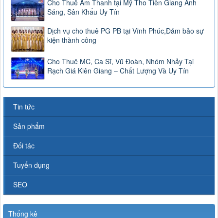
Cho Thuê Âm Thanh tại Mỹ Tho Tiền Giang Ánh
Sáng, Sân Khấu Uy Tín
Dịch vụ cho thuê PG PB tại Vĩnh Phúc,Đảm bảo sự
kiện thành công
Cho Thuê MC, Ca Sĩ, Vũ Đoàn, Nhóm Nhảy Tại
Rạch Giá Kiên Giang – Chất Lượng Và Uy Tín
Tin tức
Sản phẩm
Đối tác
Tuyển dụng
SEO
Thống kê