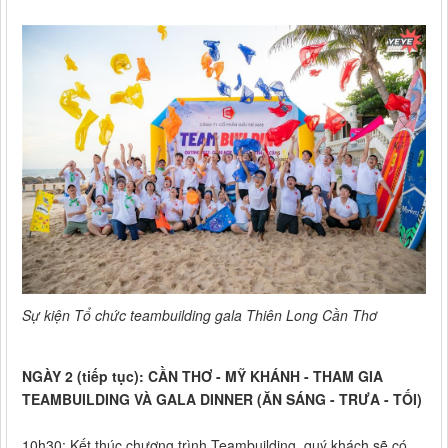
Sự kiện Tổ chức teambuilding gala Thiên Long Cần Thơ
NGÀY 2 (tiếp tục): CẦN THƠ - MỸ KHÁNH - THAM GIA
TEAMBUILDING VÀ GALA DINNER (ĂN SÁNG - TRƯA - TỐI)
10h30: Kết thúc chương trình Teambuilding, quý khách sẽ có