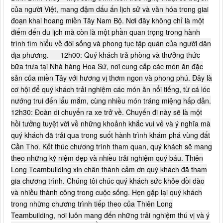
của người Việt, mang đậm dấu ấn lịch sử và văn hóa trong giai
đoạn khai hoang miền Tây Nam Bộ. Nơi đây không chỉ là một
điểm đến du lịch mà còn là một phần quan trọng trong hành
trình tìm hiểu về đời sống và phong tục tập quán của người dân
địa phương. --- 12h00: Quý khách trả phòng và thưởng thức
bữa trưa tại Nhà hàng Hoa Sứ, nơi cung cấp các món ăn đặc
sản của miền Tây với hương vị thơm ngon và phong phú. Đây là
cơ hội để quý khách trải nghiệm các món ăn nổi tiếng, từ cá lóc
nướng trui đến lẩu mắm, cùng nhiều món tráng miệng hấp dẫn.
12h30: Đoàn di chuyển ra xe trở về. Chuyến đi này sẽ là một
hồi tưởng tuyệt vời về những khoảnh khắc vui vẻ và ý nghĩa mà
quý khách đã trải qua trong suốt hành trình khám phá vùng đất
Cần Thơ. Kết thúc chương trình tham quan, quý khách sẽ mang
theo những kỷ niệm đẹp và nhiều trải nghiệm quý báu. Thiên
Long Teambuilding xin chân thành cảm ơn quý khách đã tham
gia chương trình. Chúng tôi chúc quý khách sức khỏe dồi dào
và nhiều thành công trong cuộc sống. Hẹn gặp lại quý khách
trong những chương trình tiếp theo của Thiên Long
Teambuilding, nơi luôn mang đến những trải nghiệm thú vị và ý