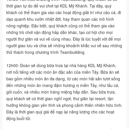
thời gian tự do để vui chơi tại KDL Mỹ Khánh. Tại đây, quý
khách có thể tham gia vào các hoạt động giải trí như câu cá, đi
dạo quanh khu vườn nhiệt đới, hay tham quan các mô hình
nông nghiệp. Đặc biệt, quý khách cũng có thể tham gia vào
những trò chơi vận động hấp dẫn khác, tạo cơ hội cho mọi
người thư giãn và vui vẻ cùng nhau. Đây là lúc tuyệt vời để mọi
người giao lưu và chia sẻ những khoảnh khắc vui vẻ sau những
thử thách trong chương trình Teambuilding.
12h00: Đoàn sẽ dùng bữa trưa tại nhà hàng KDL Mỹ Khánh,
nơi nổi tiếng với các món ăn đặc sản của miền Tây. Bữa ăn sẽ
bao gồm nhiều món ăn đa dạng, từ các món hải sản tươi sống
đến những món ăn mang đậm hương vị miền Tây, như lẩu cá,
gỏi cuốn, và nhiều món tráng miệng hấp dẫn. Sau bữa trưa,
quý khách sẽ có thời gian nghỉ ngơi, thư giãn tại resort, tận
hưởng không gian yên tĩnh và phong cảnh thiên nhiên hữu tình.
Đây là thời gian quý giá để nạp lại năng lượng cho các hoạt
động buổi tối.