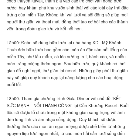
chèo thuyền kayak, tham gia vào các trò chơi vận động dưới
nước, hay khám phá khu vườn sinh thái với các loài cây trái đặc
trưng của miền Tây. Không khí vui tươi và sôi động sẽ giúp mọi
người thư giãn và thoải mái, đồng thời tạo cơ hội cho các thành
viên trong đoàn giao lưu và kết nối hơn.
12h00: Đoàn sẽ dùng bữa trưa tại nhà hàng KDL Mỹ Khánh.
Thực đơn bữa trưa bao gồm các món ăn đặc sản nổi tiếng của
miền Tây, như lẩu mắm, cá lóc nướng trui, bánh xèo, và nhiều
món tráng miệng thơm ngon. Sau bữa trưa, quý khách có thời
gian để nghỉ ngơi, thư giãn tại resort. Những giây phút thư giãn
này sẽ giúp quý khách nạp lại năng lượng cho các hoạt động
buổi tối.
18h00: Tham gia chương trình Gala Dinner với chủ đề “KẾT
SỨC MẠNH - NỐI THÀNH CÔNG” tại Cồn Khương Resort. Buổi
tiệc sẽ được tổ chức trong một không gian sang trọng với ánh
đèn lung linh và âm nhạc sống động. Quý khách sẽ được
thưởng thức các món ăn ngon miệng được chế biến từ những
nguyên liệu tươi ngon nhất, từ các món hải sản tươi sống đến