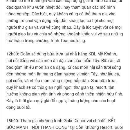
khách có thể tham gia vào các hoạt động giải trí như câu cá, đi
dạo quanh khu vườn nhiệt đới, hay tham quan các mô hình
nông nghiệp. Đặc biệt, quý khách cũng có thể tham gia vào
những trò chơi vận động hấp dẫn khác, tạo cơ hội cho mọi
người thư giãn và vui vẻ cùng nhau. Đây là lúc tuyệt vời để mọi
người giao lưu và chia sẻ những khoảnh khắc vui vẻ sau những
thử thách trong chương trình Teambuilding.
12h00: Đoàn sẽ dùng bữa trưa tại nhà hàng KDL Mỹ Khánh,
nơi nổi tiếng với các món ăn đặc sản của miền Tây. Bữa ăn sẽ
bao gồm nhiều món ăn đa dạng, từ các món hải sản tươi sống
đến những món ăn mang đậm hương vị miền Tây, như lẩu cá,
gỏi cuốn, và nhiều món tráng miệng hấp dẫn. Sau bữa trưa,
quý khách sẽ có thời gian nghỉ ngơi, thư giãn tại resort, tận
hưởng không gian yên tĩnh và phong cảnh thiên nhiên hữu tình.
Đây là thời gian quý giá để nạp lại năng lượng cho các hoạt
động buổi tối.
18h00: Tham gia chương trình Gala Dinner với chủ đề “KẾT
SỨC MẠNH - NỐI THÀNH CÔNG” tại Cồn Khương Resort. Buổi