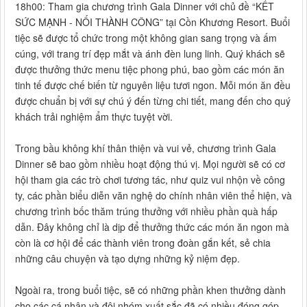
18h00: Tham gia chương trình Gala Dinner với chủ đề “KẾT
SỨC MẠNH - NỐI THÀNH CÔNG” tại Cồn Khương Resort. Buổi
tiệc sẽ được tổ chức trong một không gian sang trọng và ấm
cúng, với trang trí đẹp mắt và ánh đèn lung linh. Quý khách sẽ
được thưởng thức menu tiệc phong phú, bao gồm các món ăn
tinh tế được chế biến từ nguyên liệu tươi ngon. Mỗi món ăn đều
được chuẩn bị với sự chú ý đến từng chi tiết, mang đến cho quý
khách trải nghiệm ẩm thực tuyệt vời.
Trong bầu không khí thân thiện và vui vẻ, chương trình Gala
Dinner sẽ bao gồm nhiều hoạt động thú vị. Mọi người sẽ có cơ
hội tham gia các trò chơi tương tác, như quiz vui nhộn về công
ty, các phần biểu diễn văn nghệ do chính nhân viên thể hiện, và
chương trình bốc thăm trúng thưởng với nhiều phần quà hấp
dẫn. Đây không chỉ là dịp để thưởng thức các món ăn ngon mà
còn là cơ hội để các thành viên trong đoàn gắn kết, sẻ chia
những câu chuyện và tạo dựng những kỷ niệm đẹp.
Ngoài ra, trong buổi tiệc, sẽ có những phần khen thưởng dành
cho các cá nhân và đội nhóm xuất sắc đã có nhiều đóng góp