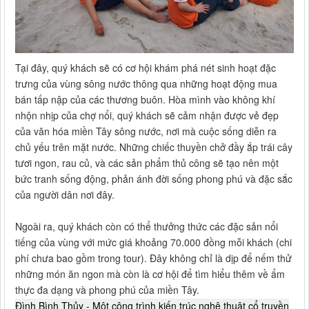
Tại đây, quý khách sẽ có cơ hội khám phá nét sinh hoạt đặc
trưng của vùng sông nước thông qua những hoạt động mua
bán tấp nập của các thương buôn. Hòa mình vào không khí
nhộn nhịp của chợ nổi, quý khách sẽ cảm nhận được vẻ đẹp
của văn hóa miền Tây sông nước, nơi mà cuộc sống diễn ra
chủ yếu trên mặt nước. Những chiếc thuyền chở đầy ắp trái cây
tươi ngon, rau củ, và các sản phẩm thủ công sẽ tạo nên một
bức tranh sống động, phản ánh đời sống phong phú và đặc sắc
của người dân nơi đây.
Ngoài ra, quý khách còn có thể thưởng thức các đặc sản nổi
tiếng của vùng với mức giá khoảng 70.000 đồng mỗi khách (chi
phí chưa bao gồm trong tour). Đây không chỉ là dịp để nếm thử
những món ăn ngon mà còn là cơ hội để tìm hiểu thêm về ẩm
thực đa dạng và phong phú của miền Tây.
Đình Bình Thủy - Một công trình kiến trúc nghệ thuật cổ truyền