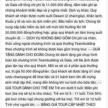
và Gala với tổng chi phí là 11.000.000 đồng, đảm bảo ghi lại
những khoảnh khắc đẹp và ý nghĩa nhất. Dịch vụ khác: Quý
khách sẽ nhận được nước suối Dasani (2 chai/ngày), khăn lạnh,
thuốc y tế và nón du lịch miễn phí. Bảo hiểm du lịch: Chúng tôi
cung cấp bảo hiểm du lịch với mức bồi thường lên tới
20.000.000 đồng/trường hợp, giúp quý khách an tâm trong suốt
chuyến đi. --- DỊCH VỤ KHÔNG BAO GỒM Chi phí cá nhân,
thức uống ngoài chương trình và quà thưởng Teambuilding
theo chương trình sẽ không được bao gồm trong tour. --- QUÀ
TẶNG DÀNH CHO ĐOÀN Chúng tôi dành tặng gói chụp hình
toàn bộ chương trình Teambuilding và Gala, với file ảnh được
giao tận tay cho quý khách. Mỗi xe sẽ có 4 phần quà thưởng
vui, trị giá 50.000 đồng/phần. Quý khách sẽ được tặng 01 chai
rượu champagne để khai tiệc và 01 bánh kem lớn để mừng
sinh nhật tập thể, mang đến không khí vui tươi cho bữa tiệc. ---
GIÁ TOUR DÀNH CHO TRẺ EM Trẻ em dưới 5 tuổi: Miễn phí
tour (ba mẹ sẽ tự lo cho cháu). Trẻ em từ 5 - 11 tuổi: Tính 50%
giá tour (cháu ngủ chung giường với ba mẹ). Trẻ em từ 12 tuổi:
Tính như người lớn. --- BẢNG GIÁ TOUR CẬP NHẬT THEO