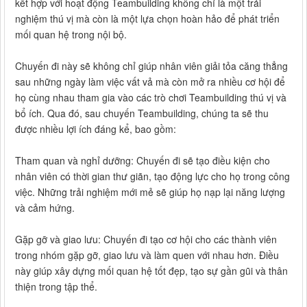
kết hợp với hoạt động Teambuilding không chỉ là một trải
nghiệm thú vị mà còn là một lựa chọn hoàn hảo để phát triển
mối quan hệ trong nội bộ.
Chuyến đi này sẽ không chỉ giúp nhân viên giải tỏa căng thẳng
sau những ngày làm việc vất vả mà còn mở ra nhiều cơ hội để
họ cùng nhau tham gia vào các trò chơi Teambuilding thú vị và
bổ ích. Qua đó, sau chuyến Teambuilding, chúng ta sẽ thu
được nhiều lợi ích đáng kể, bao gồm:
Tham quan và nghỉ dưỡng: Chuyến đi sẽ tạo điều kiện cho
nhân viên có thời gian thư giãn, tạo động lực cho họ trong công
việc. Những trải nghiệm mới mẻ sẽ giúp họ nạp lại năng lượng
và cảm hứng.
Gặp gỡ và giao lưu: Chuyến đi tạo cơ hội cho các thành viên
trong nhóm gặp gỡ, giao lưu và làm quen với nhau hơn. Điều
này giúp xây dựng mối quan hệ tốt đẹp, tạo sự gần gũi và thân
thiện trong tập thể.