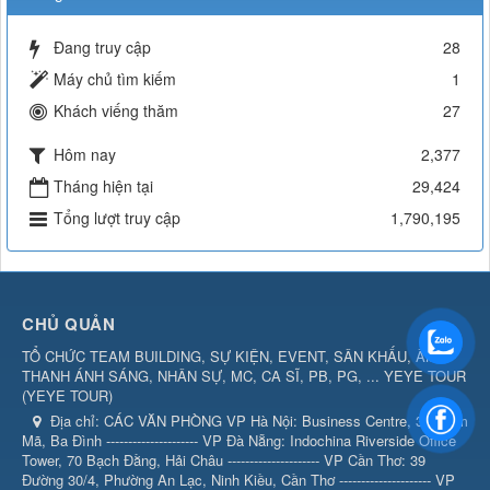
Đang truy cập
28
Máy chủ tìm kiếm
1
Khách viếng thăm
27
Hôm nay
2,377
Tháng hiện tại
29,424
Tổng lượt truy cập
1,790,195
CHỦ QUẢN
TỔ CHỨC TEAM BUILDING, SỰ KIỆN, EVENT, SÂN KHẤU, ÂM
THANH ÁNH SÁNG, NHÂN SỰ, MC, CA SĨ, PB, PG, ... YEYE TOUR
(
YEYE TOUR
)
Địa chỉ:
CÁC VĂN PHÒNG VP Hà Nội: Business Centre, 360 Kim
Mã, Ba Đình --------------------- VP Đà Nẵng: Indochina Riverside Office
Tower, 70 Bạch Đằng, Hải Châu --------------------- VP Cần Thơ: 39
Đường 30/4, Phường An Lạc, Ninh Kiều, Cần Thơ --------------------- VP