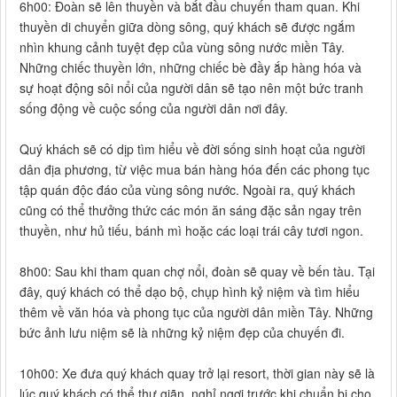
6h00: Đoàn sẽ lên thuyền và bắt đầu chuyến tham quan. Khi
thuyền di chuyển giữa dòng sông, quý khách sẽ được ngắm
nhìn khung cảnh tuyệt đẹp của vùng sông nước miền Tây.
Những chiếc thuyền lớn, những chiếc bè đầy ắp hàng hóa và
sự hoạt động sôi nổi của người dân sẽ tạo nên một bức tranh
sống động về cuộc sống của người dân nơi đây.
Quý khách sẽ có dịp tìm hiểu về đời sống sinh hoạt của người
dân địa phương, từ việc mua bán hàng hóa đến các phong tục
tập quán độc đáo của vùng sông nước. Ngoài ra, quý khách
cũng có thể thưởng thức các món ăn sáng đặc sản ngay trên
thuyền, như hủ tiếu, bánh mì hoặc các loại trái cây tươi ngon.
8h00: Sau khi tham quan chợ nổi, đoàn sẽ quay về bến tàu. Tại
đây, quý khách có thể dạo bộ, chụp hình kỷ niệm và tìm hiểu
thêm về văn hóa và phong tục của người dân miền Tây. Những
bức ảnh lưu niệm sẽ là những kỷ niệm đẹp của chuyến đi.
10h00: Xe đưa quý khách quay trở lại resort, thời gian này sẽ là
lúc quý khách có thể thư giãn, nghỉ ngơi trước khi chuẩn bị cho