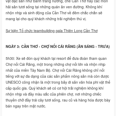
vặt đặc sản như bánh tráng nướng, chè Cần Thơ hay các món
hải sản tươi sống tại những quán ăn ven đường. Không khí
nhộn nhịp và sinh động của Cần Thơ về đêm chắc chắn sẽ
mang lại cho quý khách những trải nghiệm thú vị.
Sự kiện Tổ chức teambuilding gala Thiên Long Cần Thơ
NGÀY 3: CẦN THƠ - CHỢ NỔI CÁI RĂNG (ĂN SÁNG - TRƯA)
5h30: Xe sẽ đón quý khách tại resort để đưa đoàn tham quan
Chợ nổi Cái Răng, một trong những chợ nổi lớn và nhộn nhịp
nhất của miền Tây Nam Bộ. Chợ nổi Cái Răng không chỉ nổi
tiếng với sự đa dạng của các sản phẩm nông sản mà còn được
UNESCO công nhận là một trong bảy di sản văn hóa phi vật thể
cấp quốc gia. Quý khách sẽ có cơ hội trải nghiệm không khí
nhộn nhịp và đầy màu sắc của phiên chợ, nơi những chiếc
thuyền chở đầy trái cây tươi sống, rau củ và hàng hóa được bày
bán ngay trên mặt nước.