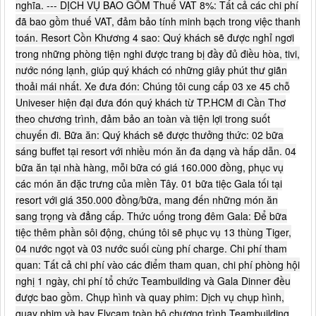
nghĩa. --- DỊCH VỤ BAO GỒM Thuế VAT 8%: Tất cả các chi phí
đã bao gồm thuế VAT, đảm bảo tính minh bạch trong việc thanh
toán. Resort Cồn Khương 4 sao: Quý khách sẽ được nghỉ ngơi
trong những phòng tiện nghi được trang bị đầy đủ điều hòa, tivi,
nước nóng lạnh, giúp quý khách có những giây phút thư giãn
thoải mái nhất. Xe đưa đón: Chúng tôi cung cấp 03 xe 45 chỗ
Univeser hiện đại đưa đón quý khách từ TP.HCM đi Cần Thơ
theo chương trình, đảm bảo an toàn và tiện lợi trong suốt
chuyến đi. Bữa ăn: Quý khách sẽ được thưởng thức: 02 bữa
sáng buffet tại resort với nhiều món ăn đa dạng và hấp dẫn. 04
bữa ăn tại nhà hàng, mỗi bữa có giá 160.000 đồng, phục vụ
các món ăn đặc trưng của miền Tây. 01 bữa tiệc Gala tối tại
resort với giá 350.000 đồng/bữa, mang đến những món ăn
sang trọng và đẳng cấp. Thức uống trong đêm Gala: Để bữa
tiệc thêm phần sôi động, chúng tôi sẽ phục vụ 13 thùng Tiger,
04 nước ngọt và 03 nước suối cùng phí charge. Chi phí tham
quan: Tất cả chi phí vào các điểm tham quan, chi phí phòng hội
nghị 1 ngày, chi phí tổ chức Teambuilding và Gala Dinner đều
được bao gồm. Chụp hình và quay phim: Dịch vụ chụp hình,
quay phim và bay Flycam toàn bộ chương trình Teambuilding