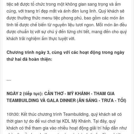
tiệc sẽ được tổ chức trong một không gian sang trọng và ấm
cúng, với trang trí đẹp mắt và ánh đèn lung linh. Quý khách sẽ
được thưởng thức menu tiệc phong phú, bao gồm các món ăn
tinh tế được chế biến từ nguyên liệu tươi ngon. Mỗi món ăn đều
được chuẩn bị với sự chú ý đến từng chi tiết, mang đến cho quý
khách trải nghiệm ẩm thực tuyệt vời.
Chương trình ngày 3, cùng với các hoạt động trong ngày
thứ hai đã hoàn thiện:
---
NGÀY 2 (tiếp tục): CẦN THƠ - MỸ KHÁNH - THAM GIA
TEAMBUILDING VÀ GALA DINNER (ĂN SÁNG - TRƯA - TỐI)
10h30: Kết thúc chương trình Teambuilding, quý khách sẽ có
thời gian tự do để vui chơi tại KDL Mỹ Khánh. Tại đây, quý
khách có thể tham gia vào nhiều hoạt động giải trí hấp dẫn như