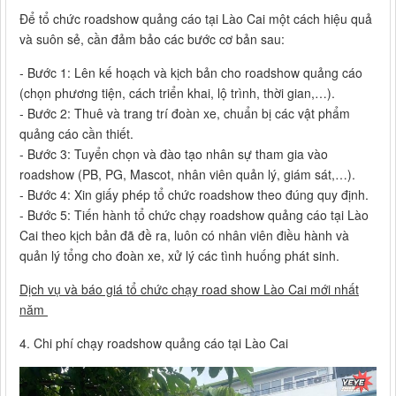
Để tổ chức roadshow quảng cáo tại Lào Cai một cách hiệu quả
và suôn sẻ, cần đảm bảo các bước cơ bản sau:
- Bước 1: Lên kế hoạch và kịch bản cho roadshow quảng cáo
(chọn phương tiện, cách triển khai, lộ trình, thời gian,…).
- Bước 2: Thuê và trang trí đoàn xe, chuẩn bị các vật phẩm
quảng cáo cần thiết.
- Bước 3: Tuyển chọn và đào tạo nhân sự tham gia vào
roadshow (PB, PG, Mascot, nhân viên quản lý, giám sát,…).
- Bước 4: Xin giấy phép tổ chức roadshow theo đúng quy định.
- Bước 5: Tiến hành tổ chức chạy roadshow quảng cáo tại Lào
Cai theo kịch bản đã đề ra, luôn có nhân viên điều hành và
quản lý tổng cho đoàn xe, xử lý các tình huống phát sinh.
Dịch vụ và báo giá tổ chức chạy road show Lào Cai mới nhất
năm
4. Chi phí chạy roadshow quảng cáo tại Lào Cai