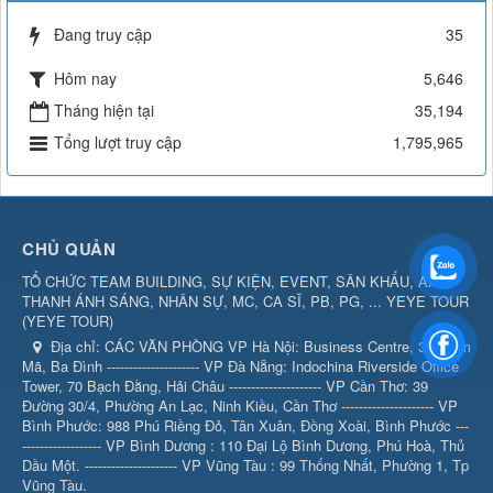
Đang truy cập
35
Hôm nay
5,646
Tháng hiện tại
35,194
Tổng lượt truy cập
1,795,965
CHỦ QUẢN
TỔ CHỨC TEAM BUILDING, SỰ KIỆN, EVENT, SÂN KHẤU, ÂM
THANH ÁNH SÁNG, NHÂN SỰ, MC, CA SĨ, PB, PG, ... YEYE TOUR
(
YEYE TOUR
)
Địa chỉ:
CÁC VĂN PHÒNG VP Hà Nội: Business Centre, 360 Kim
Mã, Ba Đình --------------------- VP Đà Nẵng: Indochina Riverside Office
Tower, 70 Bạch Đằng, Hải Châu --------------------- VP Cần Thơ: 39
Đường 30/4, Phường An Lạc, Ninh Kiều, Cần Thơ --------------------- VP
Bình Phước: 988 Phú Riềng Đỏ, Tân Xuân, Đồng Xoài, Bình Phước ---
------------------ VP Bình Dương : 110 Đại Lộ Bình Dương, Phú Hoà, Thủ
Dầu Một. --------------------- VP Vũng Tàu : 99 Thống Nhất, Phường 1, Tp
Vũng Tàu.