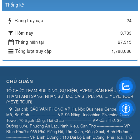
Thống kê
Đang truy cập
24
Hôm nay
3,733
Tháng hiện tại
27,315
Tổng lượt truy cập
1,788,086
CHỦ QUẢN
TỔ CHỨC TEAM BUILDING, SỰ KIỆN, EVENT, SÂN KHẤU, ÂM
THANH ÁNH SÁNG, NHÂN SỰ, MC, CA SĨ, PB, PG, ... YEYE TOUR
(
YEYE TOUR
)
Địa chỉ:
CÁC VĂN PHÒNG VP Hà Nội: Business Centre, 360 Kim
Mã, Ba Đình --------------------- VP Đà Nẵng: Indochina Riverside Office
Tower, 70 Bạch Đằng, Hải Châu --------------------- VP Cần Thơ: 39
Đường 30/4, Phường An Lạc, Ninh Kiều, Cần Thơ --------------------- VP
Bình Phước: 988 Phú Riềng Đỏ, Tân Xuân, Đồng Xoài, Bình Phước ---
------------------ VP Bình Dương : 110 Đại Lộ Bình Dương, Phú Hoà, Thủ