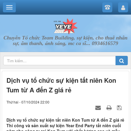
Chuyên Tổ chức Team Building, sự kiện, cho thuê nhân
sự, âm thanh, ánh sáng, mc ca sĩ... 0934616579
Dịch vụ tổ chức sự kiện tất niên Kon
Tum từ A đến Z giá rẻ
Thứ hai - 07/10/2024 22:00
Dịch vụ tổ chức sự kiện tất niên Kon Tum từ A đến Z giá rẻ
Thi công và sản xuất sự kiện Year End Party tất niên cuối