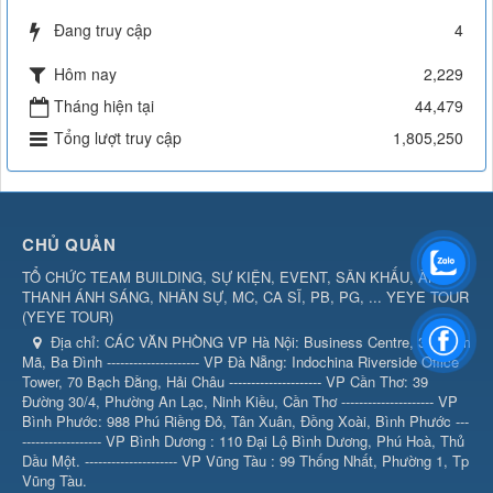
Đang truy cập
4
Hôm nay
2,229
Tháng hiện tại
44,479
Tổng lượt truy cập
1,805,250
CHỦ QUẢN
TỔ CHỨC TEAM BUILDING, SỰ KIỆN, EVENT, SÂN KHẤU, ÂM
THANH ÁNH SÁNG, NHÂN SỰ, MC, CA SĨ, PB, PG, ... YEYE TOUR
(
YEYE TOUR
)
Địa chỉ:
CÁC VĂN PHÒNG VP Hà Nội: Business Centre, 360 Kim
Mã, Ba Đình --------------------- VP Đà Nẵng: Indochina Riverside Office
Tower, 70 Bạch Đằng, Hải Châu --------------------- VP Cần Thơ: 39
Đường 30/4, Phường An Lạc, Ninh Kiều, Cần Thơ --------------------- VP
Bình Phước: 988 Phú Riềng Đỏ, Tân Xuân, Đồng Xoài, Bình Phước ---
------------------ VP Bình Dương : 110 Đại Lộ Bình Dương, Phú Hoà, Thủ
Dầu Một. --------------------- VP Vũng Tàu : 99 Thống Nhất, Phường 1, Tp
Vũng Tàu.