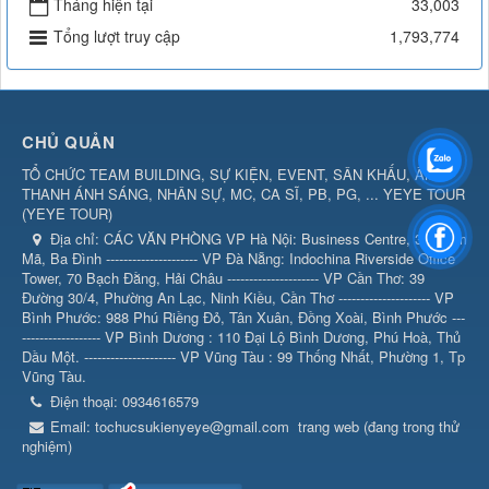
Tháng hiện tại
33,003
Tổng lượt truy cập
1,793,774
CHỦ QUẢN
TỔ CHỨC TEAM BUILDING, SỰ KIỆN, EVENT, SÂN KHẤU, ÂM
THANH ÁNH SÁNG, NHÂN SỰ, MC, CA SĨ, PB, PG, ... YEYE TOUR
(
YEYE TOUR
)
Địa chỉ:
CÁC VĂN PHÒNG VP Hà Nội: Business Centre, 360 Kim
Mã, Ba Đình --------------------- VP Đà Nẵng: Indochina Riverside Office
Tower, 70 Bạch Đằng, Hải Châu --------------------- VP Cần Thơ: 39
Đường 30/4, Phường An Lạc, Ninh Kiều, Cần Thơ --------------------- VP
Bình Phước: 988 Phú Riềng Đỏ, Tân Xuân, Đồng Xoài, Bình Phước ---
------------------ VP Bình Dương : 110 Đại Lộ Bình Dương, Phú Hoà, Thủ
Dầu Một. --------------------- VP Vũng Tàu : 99 Thống Nhất, Phường 1, Tp
Vũng Tàu.
Điện thoại:
0934616579
Email:
tochucsukienyeye@gmail.com
trang web (đang trong thử
nghiệm)