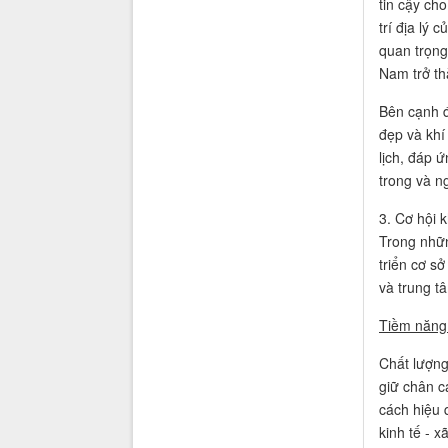
tin cậy cho
trí địa lý
quan trọng
Nam trở th
Bên cạnh đ
đẹp và khí
lịch, đáp 
trong và n
3. Cơ hội k
Trong nhữn
triển cơ sở
và trung t
Tiềm năng 
Chất lượng
giữ chân c
cách hiệu 
kinh tế - x