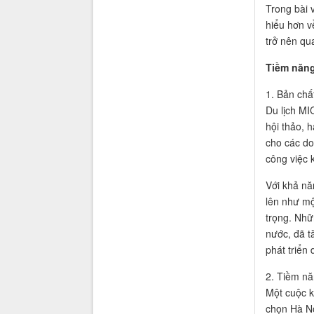
Trong bài v
hiểu hơn v
trở nên qu
Tiềm năng
1. Bản chấ
Du lịch MI
hội thảo, 
cho các do
công việc k
Với khả nă
lên như mộ
trọng. Nhữ
nước, đã t
phát triển 
2. Tiềm nă
Một cuộc k
chọn Hà Nộ