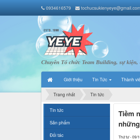
0934616579
tochucsukienyeye@gmail.co
Chuyên Tổ chức Team Building, sự kiện, 
Giới thiệu
Tin Tức
Thành vi
Trang nhất
Tin tức
Tin tức
Tiềm n
những
Sản phẩm
Đối tác
Thứ tư - 09/