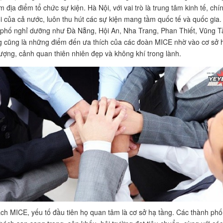
địa điểm tổ chức sự kiện. Hà Nội, với vai trò là trung tâm kinh tế, chí
hội của cả nước, luôn thu hút các sự kiện mang tầm quốc tế và quốc gia.
phố nghỉ dưỡng như Đà Nẵng, Hội An, Nha Trang, Phan Thiết, Vũng T
 cũng là những điểm đến ưa thích của các đoàn MICE nhờ vào cơ sở 
lượng, cảnh quan thiên nhiên đẹp và không khí trong lành.
ách MICE, yếu tố đầu tiên họ quan tâm là cơ sở hạ tầng. Các thành phố