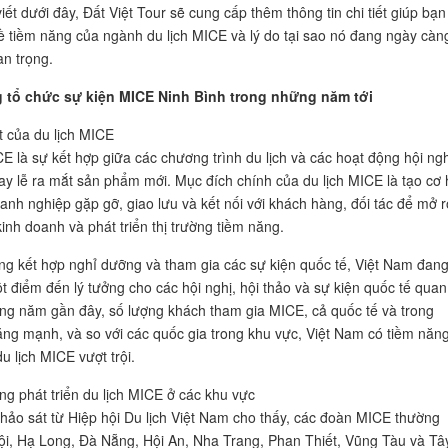
iết dưới đây, Đất Việt Tour sẽ cung cấp thêm thông tin chi tiết giúp bạn
ề tiềm năng của ngành du lịch MICE và lý do tại sao nó đang ngày càn
an trọng.
 tổ chức sự kiện MICE Ninh Bình trong những năm tới
t của du lịch MICE
CE là sự kết hợp giữa các chương trình du lịch và các hoạt động hội ngh
hay lễ ra mắt sản phẩm mới. Mục đích chính của du lịch MICE là tạo cơ 
anh nghiệp gặp gỡ, giao lưu và kết nối với khách hàng, đối tác để mở 
inh doanh và phát triển thị trường tiềm năng.
ng kết hợp nghỉ dưỡng và tham gia các sự kiện quốc tế, Việt Nam đang
t điểm đến lý tưởng cho các hội nghị, hội thảo và sự kiện quốc tế quan
ng năm gần đây, số lượng khách tham gia MICE, cả quốc tế và trong
ăng mạnh, và so với các quốc gia trong khu vực, Việt Nam có tiềm năn
du lịch MICE vượt trội.
ng phát triển du lịch MICE ở các khu vực
hảo sát từ Hiệp hội Du lịch Việt Nam cho thấy, các đoàn MICE thường
i, Hạ Long, Đà Nẵng, Hội An, Nha Trang, Phan Thiết, Vũng Tàu và Tâ