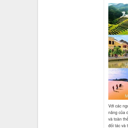
Với các ng
năng của d
và toàn th
đối tác và 