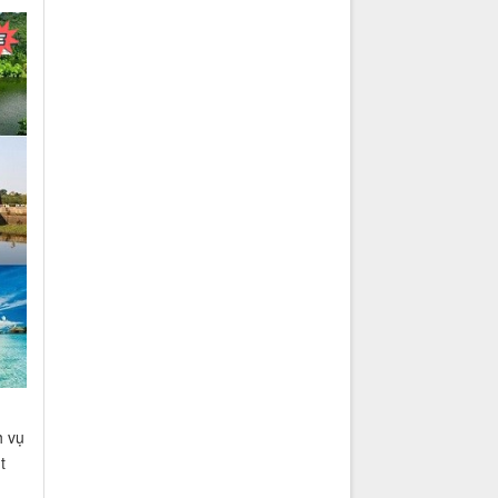
h vụ
t