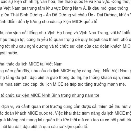
 các sự kiện chính trị, văn hóa, thể thao quốc tế và khu vực. Đồng thời, 
 của Việt Nam tại trung tâm khu vực Đông Nam Á, là đầu mối giao thông
 giữa Thái Bình Dương - Ấn Độ Dương và châu Úc - Đại Dương, khiến 
ành điểm đến lý tưởng cho các sự kiện MICE quốc tế.
ó, các vịnh nổi tiếng như Vịnh Hạ Long và Vịnh Nha Trang, với bãi biể
 hậu thuận lợi, cũng là yếu tố quan trọng để quy hoạch các thành phố 
ứng tốt nhu cầu nghỉ dưỡng và tổ chức sự kiện của các đoàn khách MIC
goài nước.
hai thác du lịch MICE tại Việt Nam
g năm gần đây, nhu cầu du lịch MICE ngày càng tăng. Nếu Việt Nam 
 hạ tầng du lịch, đặc biệt là giao thông đô thị, hệ thống khách sạn, resor
âm mua sắm cao cấp, du lịch MICE sẽ tiếp tục tăng trưởng mạnh mẽ.
tổ chức sự kiện MICE Ninh Bình trong những năm tới
 dịch vụ và cảnh quan môi trường cũng cần được cải thiện để thu hút 
ác đoàn khách MICE quốc tế. Việc khai thác tiềm năng du lịch MICE mộ
quả không chỉ mang lại nguồn thu tức thời mà còn tạo ra cơ hội phát tri
ã hội lâu dài, đặc biệt là qua các sự kiện quốc tế.