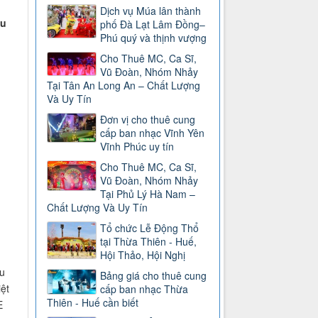
Dịch vụ Múa lân thành
Du
phố Đà Lạt Lâm Đồng–
Phú quý và thịnh vượng
Cho Thuê MC, Ca Sĩ,
Vũ Đoàn, Nhóm Nhảy
Tại Tân An Long An – Chất Lượng
Và Uy Tín
Đơn vị cho thuê cung
cấp ban nhạc Vĩnh Yên
Vĩnh Phúc uy tín
Cho Thuê MC, Ca Sĩ,
Vũ Đoàn, Nhóm Nhảy
Tại Phủ Lý Hà Nam –
Chất Lượng Và Uy Tín
Tổ chức Lễ Động Thổ
tại Thừa Thiên - Huế,
Hội Thảo, Hội Nghị
ếu
Bảng giá cho thuê cung
ệt
cấp ban nhạc Thừa
Thiên - Huế cần biết
E