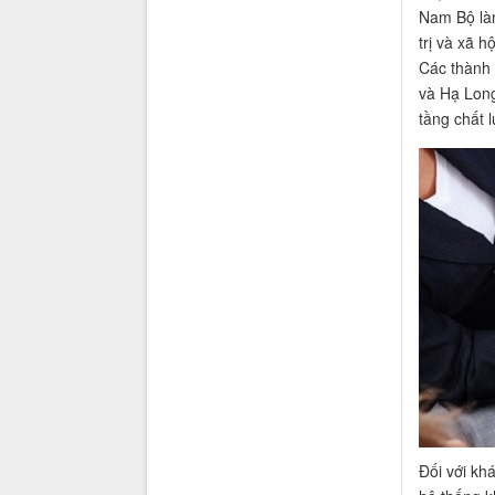
Nam Bộ làm 
trị và xã 
Các thành 
và Hạ Long
tầng chất 
Đối với kh