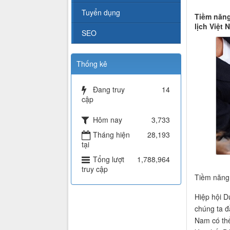
Tuyển dụng
Tiềm năng
lịch Việt 
SEO
Thống kê
Đang truy
14
cập
Hôm nay
3,733
Tháng hiện
28,193
tại
Tổng lượt
1,788,964
truy cập
Tiềm năng 
Hiệp hội D
chúng ta đầ
Nam có thể