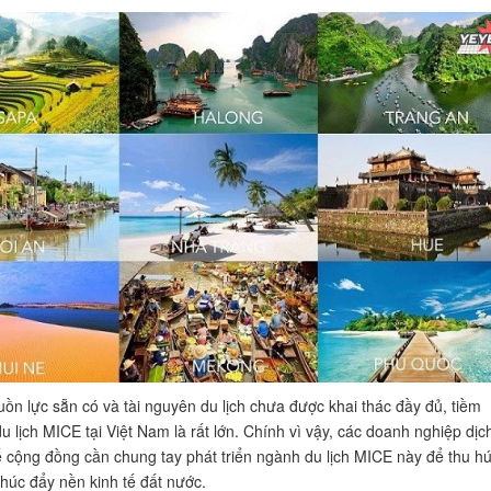
uồn lực sẵn có và tài nguyên du lịch chưa được khai thác đầy đủ, tiềm
u lịch MICE tại Việt Nam là rất lớn. Chính vì vậy, các doanh nghiệp dịc
ể cộng đồng cần chung tay phát triển ngành du lịch MICE này để thu hú
thúc đẩy nền kinh tế đất nước.