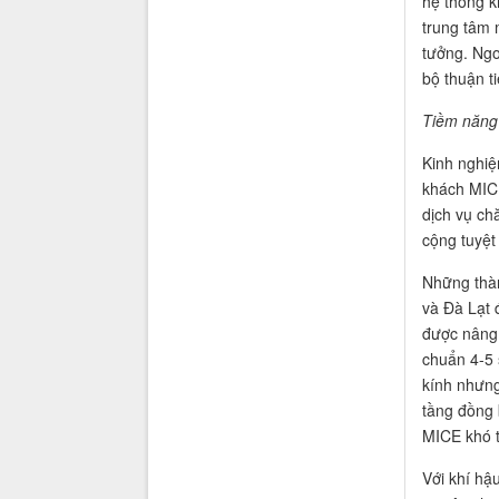
hệ thống k
trung tâm 
tưởng. Ngo
bộ thuận t
Tiềm năng 
Kinh nghiệ
khách MICE
dịch vụ ch
cộng tuyệt
Những thàn
và Đà Lạt 
được nâng 
chuẩn 4-5 
kính nhưng
tầng đồng 
MICE khó t
Với khí hậ