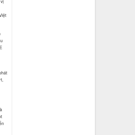
vị
Việt
n
du
E
phát
t,
và
t
ển