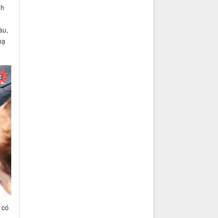
nh
àu,
hạ
 có