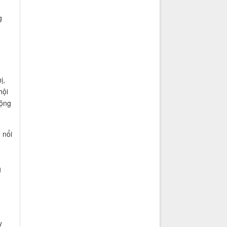
g
ị,
hội
rộng
 nổi
g
y