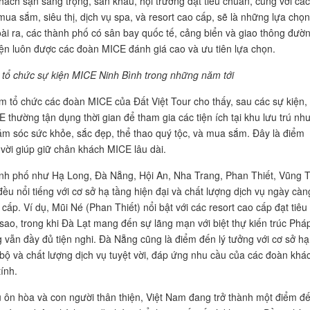
hách sạn sang trọng, sân khấu, hội trường đạt tiêu chuẩn, cùng với các
mua sắm, siêu thị, dịch vụ spa, và resort cao cấp, sẽ là những lựa chọn
ài ra, các thành phố có sân bay quốc tế, cảng biển và giao thông đườ
iện luôn được các đoàn MICE đánh giá cao và ưu tiên lựa chọn.
tổ chức sự kiện MICE Ninh Bình trong những năm tới
m tổ chức các đoàn MICE của Đất Việt Tour cho thấy, sau các sự kiện,
 thường tận dụng thời gian để tham gia các tiện ích tại khu lưu trú nh
ăm sóc sức khỏe, sắc đẹp, thể thao quý tộc, và mua sắm. Đây là điểm
 vời giúp giữ chân khách MICE lâu dài.
h phố như Hạ Long, Đà Nẵng, Hội An, Nha Trang, Phan Thiết, Vũng T
đều nổi tiếng với cơ sở hạ tầng hiện đại và chất lượng dịch vụ ngày càn
cấp. Ví dụ, Mũi Né (Phan Thiết) nổi bật với các resort cao cấp đạt tiêu
sao, trong khi Đà Lạt mang đến sự lãng mạn với biệt thự kiến trúc Phá
 vẫn đầy đủ tiện nghi. Đà Nẵng cũng là điểm đến lý tưởng với cơ sở hạ
bộ và chất lượng dịch vụ tuyệt vời, đáp ứng nhu cầu của các đoàn khá
ính.
u ôn hòa và con người thân thiện, Việt Nam đang trở thành một điểm đ