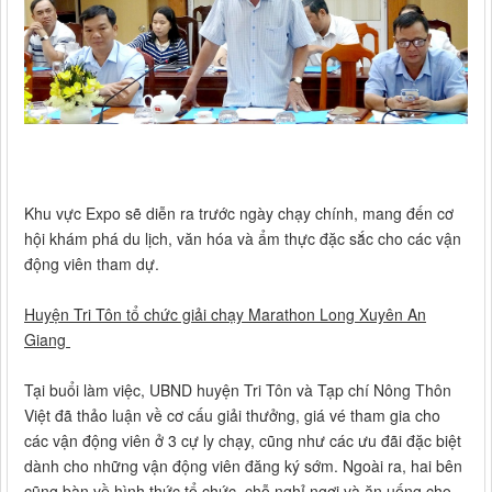
Khu vực Expo sẽ diễn ra trước ngày chạy chính, mang đến cơ
hội khám phá du lịch, văn hóa và ẩm thực đặc sắc cho các vận
động viên tham dự.
Huyện Tri Tôn tổ chức giải chạy Marathon Long Xuyên An
Giang
Tại buổi làm việc, UBND huyện Tri Tôn và Tạp chí Nông Thôn
Việt đã thảo luận về cơ cấu giải thưởng, giá vé tham gia cho
các vận động viên ở 3 cự ly chạy, cũng như các ưu đãi đặc biệt
dành cho những vận động viên đăng ký sớm. Ngoài ra, hai bên
cũng bàn về hình thức tổ chức, chỗ nghỉ ngơi và ăn uống cho