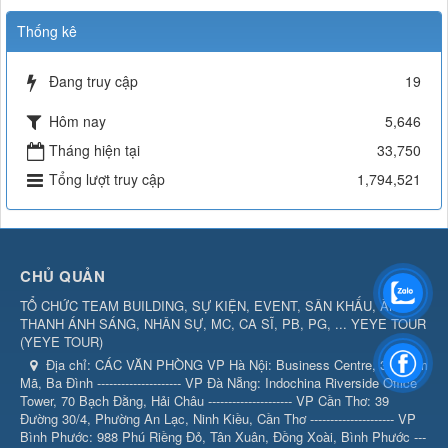
Thống kê
Đang truy cập
19
Hôm nay
5,646
Tháng hiện tại
33,750
Tổng lượt truy cập
1,794,521
CHỦ QUẢN
TỔ CHỨC TEAM BUILDING, SỰ KIỆN, EVENT, SÂN KHẤU, ÂM
THANH ÁNH SÁNG, NHÂN SỰ, MC, CA SĨ, PB, PG, ... YEYE TOUR
(
YEYE TOUR
)
Địa chỉ:
CÁC VĂN PHÒNG VP Hà Nội: Business Centre, 360 Kim
Mã, Ba Đình --------------------- VP Đà Nẵng: Indochina Riverside Office
Tower, 70 Bạch Đằng, Hải Châu --------------------- VP Cần Thơ: 39
Đường 30/4, Phường An Lạc, Ninh Kiều, Cần Thơ --------------------- VP
Bình Phước: 988 Phú Riềng Đỏ, Tân Xuân, Đồng Xoài, Bình Phước ---