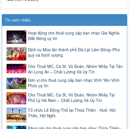
Tin xem nhiều
Hoạt động cho thuê cung cấp ban nhạc Gia Nghĩa
Đắk Nông uy tín
Dịch vụ Múa lân thành phố Đà Lạt Lâm Đồng–Phú
quý và thịnh vượng
Cho Thuê MC, Ca Sĩ, Vũ Đoàn, Nhóm Nhảy Tại Tân
An Long An – Chất Lượng Và Uy Tín
Đơn vị cho thuê cung cấp ban nhạc Vĩnh Yên Vĩnh
Phúc uy tín
Cho Thuê MC, Ca Sĩ, Vũ Đoàn, Nhóm Nhảy Tại
Phủ Lý Hà Nam – Chất Lượng Và Uy Tín
Tổ chức Lễ Động Thổ tại Thừa Thiên - Huế, Hội
Thảo, Hội Nghị
Bảng giá cho thuê cung cấp ban nhạc Thừa Thiên -