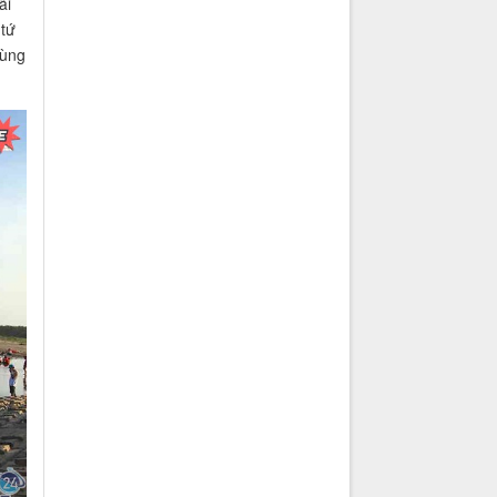
ãi
 tứ
cùng