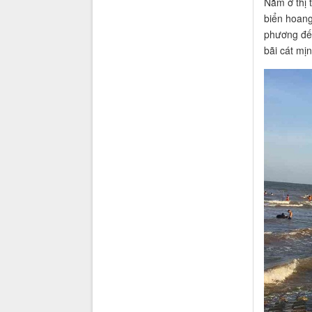
Nằm ở thị 
biển hoang
phương đến
bãi cát mịn