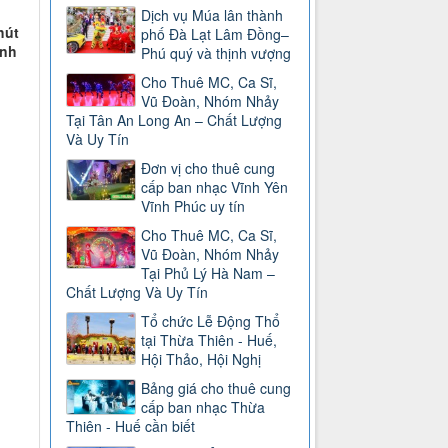
Dịch vụ Múa lân thành
hút
phố Đà Lạt Lâm Đồng–
ình
Phú quý và thịnh vượng
Cho Thuê MC, Ca Sĩ,
Vũ Đoàn, Nhóm Nhảy
Tại Tân An Long An – Chất Lượng
Và Uy Tín
Đơn vị cho thuê cung
cấp ban nhạc Vĩnh Yên
Vĩnh Phúc uy tín
Cho Thuê MC, Ca Sĩ,
Vũ Đoàn, Nhóm Nhảy
Tại Phủ Lý Hà Nam –
Chất Lượng Và Uy Tín
Tổ chức Lễ Động Thổ
tại Thừa Thiên - Huế,
Hội Thảo, Hội Nghị
Bảng giá cho thuê cung
cấp ban nhạc Thừa
Thiên - Huế cần biết