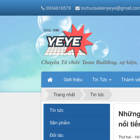
0934616579
tochucsukienyeye@gmail.co
Chuyên Tổ chức Team Building, sự kiện, 
Giới thiệu
Tin Tức
Thành vi
Trang nhất
Tin tức
Tin tức
Những
nổi tiế
Sản phẩm
Đối tác
Thứ hai - 16