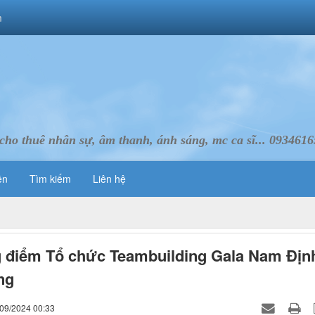
m
cho thuê nhân sự, âm thanh, ánh sáng, mc ca sĩ... 093461
ên
Tìm kiếm
Liên hệ
 điểm Tổ chức Teambuilding Gala Nam Địn
ng
/09/2024 00:33