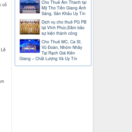
Cho Thuê Âm Thanh tại
c cổ
Mỹ Tho Tiền Giang Ánh
Sáng, Sân Khấu Uy Tín
Dịch vụ cho thuê PG PB
tại Vĩnh Phúc,Đảm bảo
sự kiện thành công
Cho Thuê MC, Ca Sĩ,
Vũ Đoàn, Nhóm Nhảy
 Lễ
Tại Rạch Giá Kiên
Giang – Chất Lượng Và Uy Tín
ằm