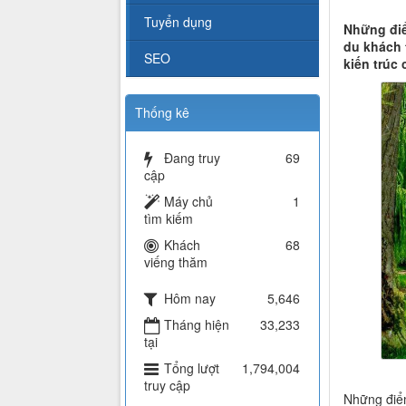
Tuyển dụng
Những điể
du khách 
SEO
kiến trúc
Thống kê
Đang truy
69
cập
Máy chủ
1
tìm kiếm
Khách
68
viếng thăm
Hôm nay
5,646
Tháng hiện
33,233
tại
Tổng lượt
1,794,004
truy cập
Những điểm