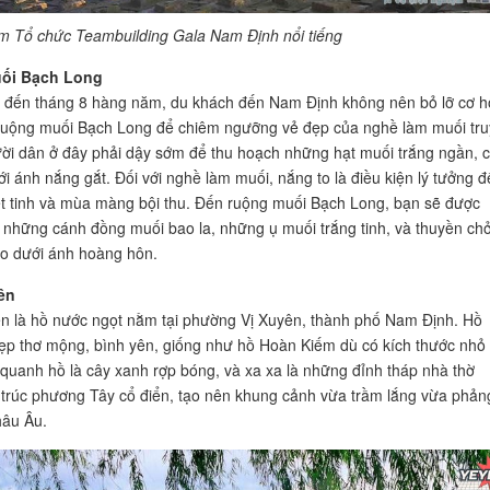
m Tổ chức Teambuilding Gala Nam Định nổi tiếng
ối Bạch Long
 đến tháng 8 hàng năm, du khách đến Nam Định không nên bỏ lỡ cơ h
ruộng muối Bạch Long để chiêm ngưỡng vẻ đẹp của nghề làm muối tr
ời dân ở đây phải dậy sớm để thu hoạch những hạt muối trắng ngần, c
ới ánh nắng gắt. Đối với nghề làm muối, nắng to là điều kiện lý tưởng đ
t tinh và mùa màng bội thu. Đến ruộng muối Bạch Long, bạn sẽ được
những cánh đồng muối bao la, những ụ muối trắng tinh, và thuyền ch
o dưới ánh hoàng hôn.
ên
n là hồ nước ngọt nằm tại phường Vị Xuyên, thành phố Nam Định. Hồ
p thơ mộng, bình yên, giống như hồ Hoàn Kiếm dù có kích thước nhỏ
quanh hồ là cây xanh rợp bóng, và xa xa là những đỉnh tháp nhà thờ
trúc phương Tây cổ điển, tạo nên khung cảnh vừa trầm lắng vừa phản
hâu Âu.