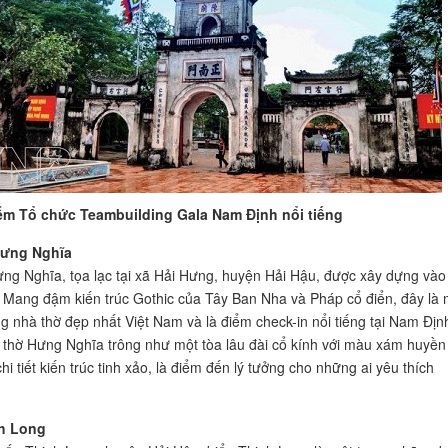
m Tổ chức Teambuilding Gala Nam Định nổi tiếng
Hưng Nghĩa
ng Nghĩa, tọa lạc tại xã Hải Hưng, huyện Hải Hậu, được xây dựng vào
Mang đậm kiến trúc Gothic của Tây Ban Nha và Pháp cổ điển, đây là 
g nhà thờ đẹp nhất Việt Nam và là điểm check-in nổi tiếng tại Nam Địn
 thờ Hưng Nghĩa trông như một tòa lâu đài cổ kính với màu xám huyền
i tiết kiến trúc tinh xảo, là điểm đến lý tưởng cho những ai yêu thích
h Long