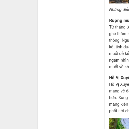
Những điể
Ruộng mu
Từ tháng 3
ghé thăm 
thống. Ngư
kết tinh dư
muối dễ kế
ngắm nhìn 
muối về kh
Hồ Vị Xuy
Hồ Vị Xuyê
mang vẻ đẹ
hơn. Xung 
mang kiến 
phất nét c