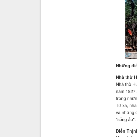
Những điể
Nhà thờ 
Nhà thờ Hư
năm 1927. 
trong nhữn
Từ xa, nhà
và những ch
"sống ảo".
Biển Thịn