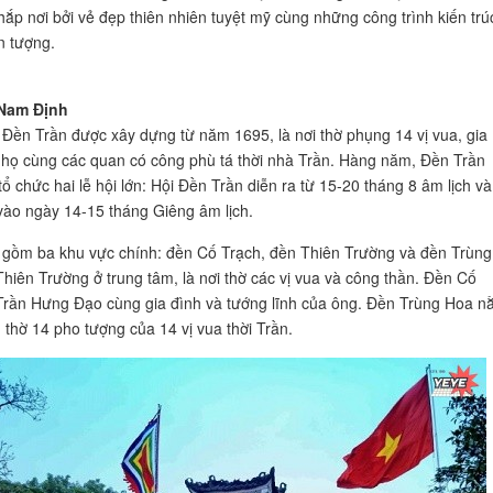
hắp nơi bởi vẻ đẹp thiên nhiên tuyệt mỹ cùng những công trình kiến trú
n tượng.
Nam Định
h Đền Trần được xây dựng từ năm 1695, là nơi thờ phụng 14 vị vua, gia
họ cùng các quan có công phù tá thời nhà Trần. Hàng năm, Đền Trần
ổ chức hai lễ hội lớn: Hội Đền Trần diễn ra từ 15-20 tháng 8 âm lịch và
vào ngày 14-15 tháng Giêng âm lịch.
h gồm ba khu vực chính: đền Cố Trạch, đền Thiên Trường và đền Trùng
hiên Trường ở trung tâm, là nơi thờ các vị vua và công thần. Đền Cố
Trần Hưng Đạo cùng gia đình và tướng lĩnh của ông. Đền Trùng Hoa n
, thờ 14 pho tượng của 14 vị vua thời Trần.