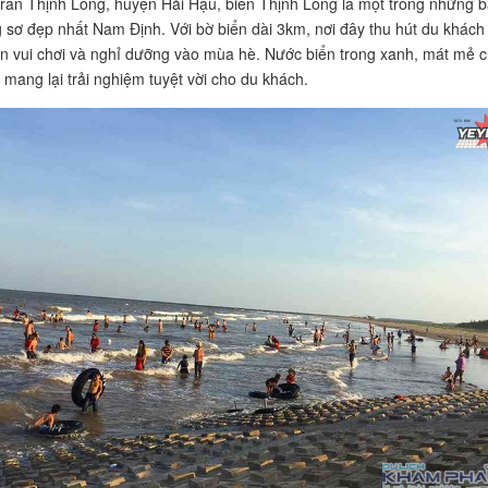
trấn Thịnh Long, huyện Hải Hậu, biển Thịnh Long là một trong những b
 sơ đẹp nhất Nam Định. Với bờ biển dài 3km, nơi đây thu hút du khách
 vui chơi và nghỉ dưỡng vào mùa hè. Nước biển trong xanh, mát mẻ 
 mang lại trải nghiệm tuyệt vời cho du khách.