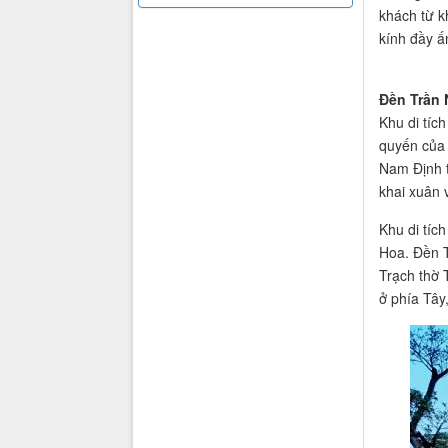
khách từ k
kính đầy ấ
Đền Trần 
Khu di tíc
quyến của 
Nam Định t
khai xuân 
Khu di tíc
Hoa. Đền T
Trạch thờ 
ở phía Tây