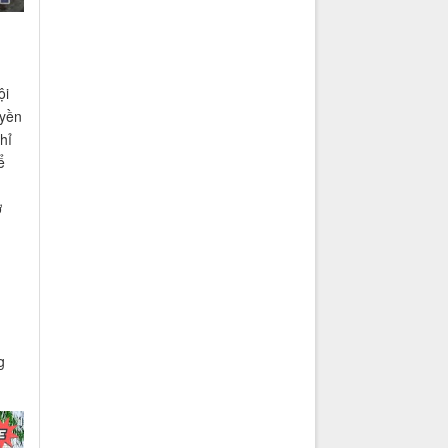
ội
uyền
hỉ
ể
ở
g