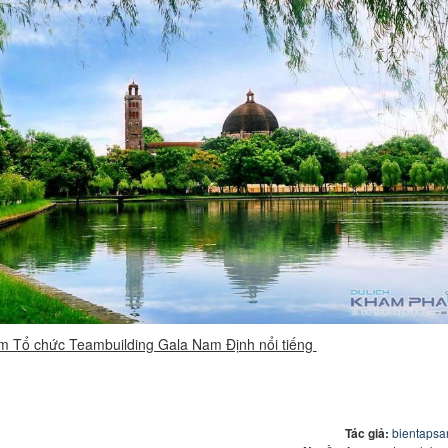
m Tổ chức Teambuilding Gala Nam Định nổi tiếng
Tác giả:
bientapsa