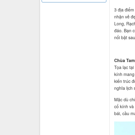
3 địa điểm
nhận vẻ đ
Long, Rạch
đáo. Bạn c
nổi bật sa
Chùa Tam
Tọa lạc tạ
kính mang 
kiến trúc 
nghĩa lịch 
Mặc dù chù
cổ kính và
bái, cầu m