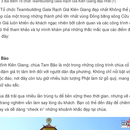
3 địa điểm Tổ chức Teambuilding Gala Rạch Giá Kiên Giang đẹp nhất (1)
 Tổ chức Teambuilding Gala Rạch Giá Kiên Giang đẹp nhất Không thể
ẹp của một trong những thành phố lớn nhất vùng Đồng bằng sông Cửu
 Giá luôn khiến du khách ngạc nhiên bởi cảnh quan và các công trình
ó thể tham khảo và tự mình khám phá những thắc mắc qua các điểm 
u đây:
 Bảo
i tỉnh Kiên Giang, chùa Tam Bảo là một trong những công trình chùa cổ
đậm giá trị tâm linh đối với người dân địa phương. Không chỉ nổi bật vớ
độc đáo, nơi đây còn lưu giữ nhiều bức tượng Phật làm từ gỗ quý, mang
sử sâu sắc.
a đã trải qua nhiều lần trùng tu để bền vững theo thời gian, nhưng vẻ
 trang nghiêm vẫn làm say lòng du khách. Bạn có thể đến đây để chiê
ay và dễ dàng “check in” những khoảnh khắc đẹp tại chùa.