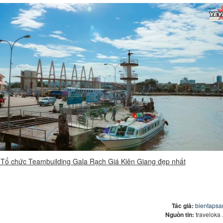
 Tổ chức Teambuilding Gala Rạch Giá Kiên Giang đẹp nhất
Tác giả:
bientapsa
Nguồn tin:
traveloka