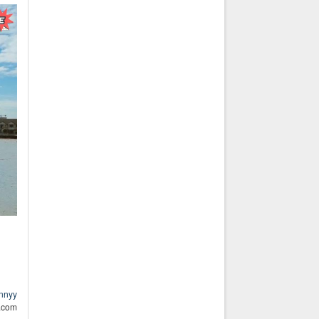
nnyy
 .com