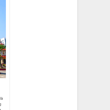
là
g
a