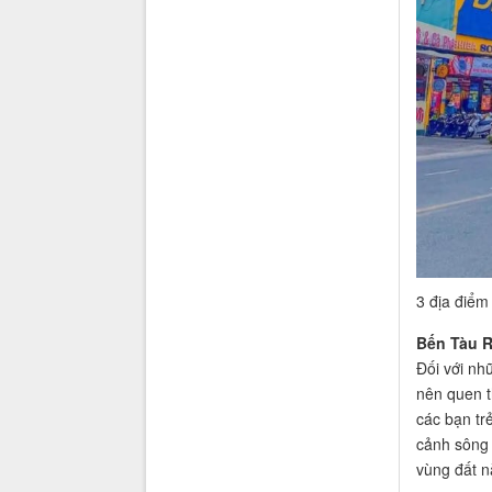
3 địa điểm
Bến Tàu R
Đối với nh
nên quen t
các bạn tr
cảnh sông 
vùng đất n