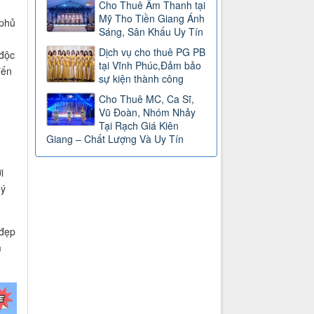
Cho Thuê Âm Thanh tại
Mỹ Tho Tiền Giang Ánh
 phủ
Sáng, Sân Khấu Uy Tín
Dịch vụ cho thuê PG PB
 độc
tại Vĩnh Phúc,Đảm bảo
đến
sự kiện thành công
Cho Thuê MC, Ca Sĩ,
Vũ Đoàn, Nhóm Nhảy
Tại Rạch Giá Kiên
Giang – Chất Lượng Và Uy Tín
i
 ý
 đẹp
m