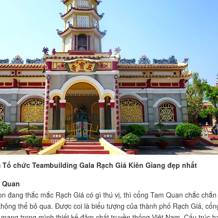
m Tổ chức Teambuilding Gala Rạch Giá Kiên Giang đẹp nhất
 Quan
n đang thắc mắc Rạch Giá có gì thú vị, thì cổng Tam Quan chắc chắn 
hông thể bỏ qua. Được coi là biểu tượng của thành phố Rạch Giá, cổn
ang trong mình thiết kế đậm chất truyền thống Việt Nam. Cấu trúc b