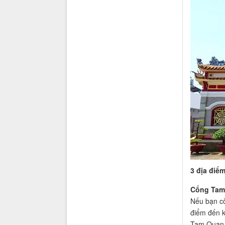
3 địa điể
Cổng Tam
Nếu bạn cò
điểm đến k
Tam Quan m