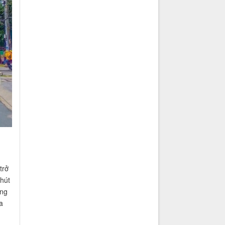
trở
 hút
ung
a