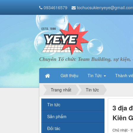
0934616579
tochucsukienyeye@gmail.co
Chuyên Tổ chức Team Building, sự kiện, 
Giới thiệu
Tin Tức
Thành vi
Trang nhất
Tin tức
Tin tức
3 địa 
Kiên G
Sản phẩm
Đối tác
Chủ nhật - 1