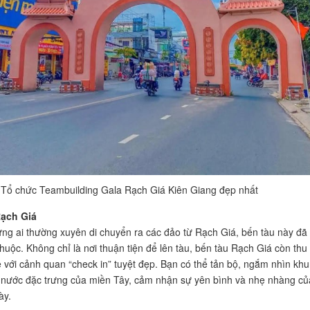
 Tổ chức Teambuilding Gala Rạch Giá Kiên Giang đẹp nhất
ạch Giá
ững ai thường xuyên di chuyển ra các đảo từ Rạch Giá, bến tàu này đã 
huộc. Không chỉ là nơi thuận tiện để lên tàu, bến tàu Rạch Giá còn thu
ẻ với cảnh quan “check in” tuyệt đẹp. Bạn có thể tản bộ, ngắm nhìn kh
nước đặc trưng của miền Tây, cảm nhận sự yên bình và nhẹ nhàng củ
ày.