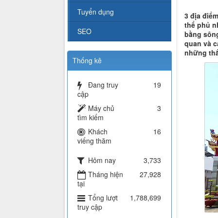
Tuyển dụng
3 địa điể
thể phủ n
SEO
bằng sông
quan và c
những thắ
Thống kê
Đang truy
19
cập
Máy chủ
3
tìm kiếm
Khách
16
viếng thăm
Hôm nay
3,733
Tháng hiện
27,928
tại
Tổng lượt
1,788,699
truy cập