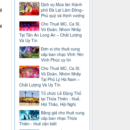
Dịch vụ Múa lân thành
g
phố Đà Lạt Lâm Đồng–
Phú quý và thịnh vượng
Cho Thuê MC, Ca Sĩ,
á
Vũ Đoàn, Nhóm Nhảy
Tại Tân An Long An – Chất Lượng
Và Uy Tín
Đơn vị cho thuê cung
cấp ban nhạc Vĩnh Yên
Vĩnh Phúc uy tín
Cho Thuê MC, Ca Sĩ,
Vũ Đoàn, Nhóm Nhảy
Tại Phủ Lý Hà Nam –
Chất Lượng Và Uy Tín
Tổ chức Lễ Động Thổ
tại Thừa Thiên - Huế,
Hội Thảo, Hội Nghị
Bảng giá cho thuê cung
cấp ban nhạc Thừa
Thiên - Huế cần biết