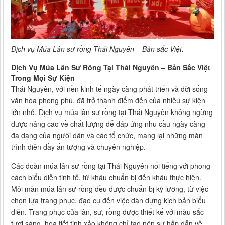
Dịch vụ Múa Lân sư rồng Thái Nguyên – Bản sắc Việt.
Dịch Vụ Múa Lân Sư Rồng Tại Thái Nguyên – Bản Sắc Việt
Trong Mọi Sự Kiện
Thái Nguyên, với nền kinh tế ngày càng phát triển và đời sống
văn hóa phong phú, đã trở thành điểm đến của nhiều sự kiện
lớn nhỏ. Dịch vụ múa lân sư rồng tại Thái Nguyên không ngừng
được nâng cao về chất lượng để đáp ứng nhu cầu ngày càng
đa dạng của người dân và các tổ chức, mang lại những màn
trình diễn đầy ấn tượng và chuyên nghiệp.
Các đoàn múa lân sư rồng tại Thái Nguyên nổi tiếng với phong
cách biểu diễn tinh tế, từ khâu chuẩn bị đến khâu thực hiện.
Mỗi màn múa lân sư rồng đều được chuẩn bị kỹ lưỡng, từ việc
chọn lựa trang phục, đạo cụ đến việc dàn dựng kịch bản biểu
diễn. Trang phục của lân, sư, rồng được thiết kế với màu sắc
tươi sáng, họa tiết tinh xảo không chỉ tạo nên sự hấp dẫn về