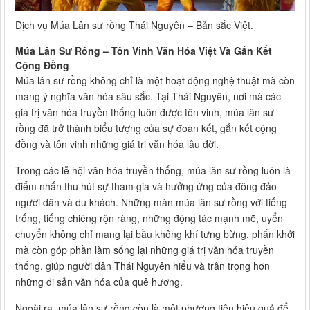
Dịch vụ Múa Lân sư rồng Thái Nguyên – Bản sắc Việt.
Múa Lân Sư Rồng – Tôn Vinh Văn Hóa Việt Và Gắn Kết
Cộng Đồng
Múa lân sư rồng không chỉ là một hoạt động nghệ thuật mà còn
mang ý nghĩa văn hóa sâu sắc. Tại Thái Nguyên, nơi mà các
giá trị văn hóa truyền thống luôn được tôn vinh, múa lân sư
rồng đã trở thành biểu tượng của sự đoàn kết, gắn kết cộng
đồng và tôn vinh những giá trị văn hóa lâu đời.
Trong các lễ hội văn hóa truyền thống, múa lân sư rồng luôn là
điểm nhấn thu hút sự tham gia và hưởng ứng của đông đảo
người dân và du khách. Những màn múa lân sư rồng với tiếng
trống, tiếng chiêng rộn ràng, những động tác mạnh mẽ, uyển
chuyển không chỉ mang lại bầu không khí tưng bừng, phấn khởi
mà còn góp phần làm sống lại những giá trị văn hóa truyền
thống, giúp người dân Thái Nguyên hiểu và trân trọng hơn
những di sản văn hóa của quê hương.
Ngoài ra, múa lân sư rồng còn là một phương tiện hiệu quả để