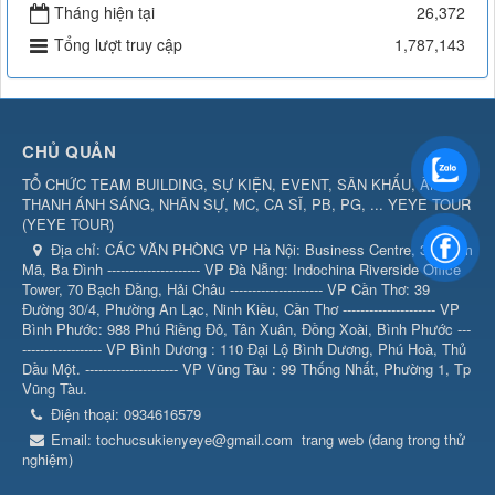
Tháng hiện tại
26,372
Tổng lượt truy cập
1,787,143
CHỦ QUẢN
TỔ CHỨC TEAM BUILDING, SỰ KIỆN, EVENT, SÂN KHẤU, ÂM
THANH ÁNH SÁNG, NHÂN SỰ, MC, CA SĨ, PB, PG, ... YEYE TOUR
(
YEYE TOUR
)
Địa chỉ:
CÁC VĂN PHÒNG VP Hà Nội: Business Centre, 360 Kim
Mã, Ba Đình --------------------- VP Đà Nẵng: Indochina Riverside Office
Tower, 70 Bạch Đằng, Hải Châu --------------------- VP Cần Thơ: 39
Đường 30/4, Phường An Lạc, Ninh Kiều, Cần Thơ --------------------- VP
Bình Phước: 988 Phú Riềng Đỏ, Tân Xuân, Đồng Xoài, Bình Phước ---
------------------ VP Bình Dương : 110 Đại Lộ Bình Dương, Phú Hoà, Thủ
Dầu Một. --------------------- VP Vũng Tàu : 99 Thống Nhất, Phường 1, Tp
Vũng Tàu.
Điện thoại:
0934616579
Email:
tochucsukienyeye@gmail.com
trang web (đang trong thử
nghiệm)