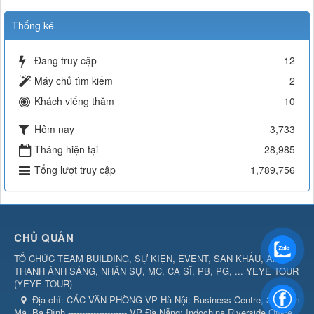
Thống kê
Đang truy cập
12
Máy chủ tìm kiếm
2
Khách viếng thăm
10
Hôm nay
3,733
Tháng hiện tại
28,985
Tổng lượt truy cập
1,789,756
CHỦ QUẢN
TỔ CHỨC TEAM BUILDING, SỰ KIỆN, EVENT, SÂN KHẤU, ÂM
THANH ÁNH SÁNG, NHÂN SỰ, MC, CA SĨ, PB, PG, ... YEYE TOUR
(
YEYE TOUR
)
Địa chỉ:
CÁC VĂN PHÒNG VP Hà Nội: Business Centre, 360 Kim
Mã, Ba Đình --------------------- VP Đà Nẵng: Indochina Riverside Office