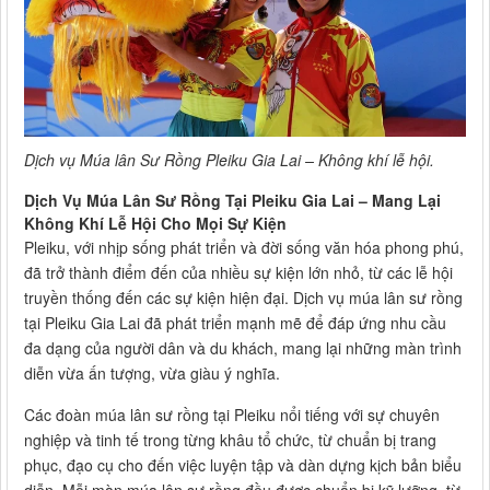
Dịch vụ Múa lân Sư Rồng Pleiku Gia Lai – Không khí lễ hội.
Dịch Vụ Múa Lân Sư Rồng Tại Pleiku Gia Lai – Mang Lại
Không Khí Lễ Hội Cho Mọi Sự Kiện
Pleiku, với nhịp sống phát triển và đời sống văn hóa phong phú,
đã trở thành điểm đến của nhiều sự kiện lớn nhỏ, từ các lễ hội
truyền thống đến các sự kiện hiện đại. Dịch vụ múa lân sư rồng
tại Pleiku Gia Lai đã phát triển mạnh mẽ để đáp ứng nhu cầu
đa dạng của người dân và du khách, mang lại những màn trình
diễn vừa ấn tượng, vừa giàu ý nghĩa.
Các đoàn múa lân sư rồng tại Pleiku nổi tiếng với sự chuyên
nghiệp và tinh tế trong từng khâu tổ chức, từ chuẩn bị trang
phục, đạo cụ cho đến việc luyện tập và dàn dựng kịch bản biểu