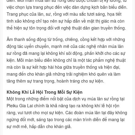
diễn. Mỗi màn múa lân sư rồng đều được chuẩn bị kỹ lưỡng, từ
việc chọn lựa trang phục đến việc dàn dựng kịch bản biểu diễn.
Trang phục của lân, sư, rồng với màu sắc tươi sáng, họa tiết
tinh xảo không chỉ tạo nên sự hấp dẫn về mặt thị giác mà còn
thể hiện sự tôn trọng đối với nghệ thuật dân gian truyền thống.
Âm thanh sống động từ trống, chiêng, cồng kết hợp với những
động tác uyển chuyển, mạnh mẽ của các nghệ nhân múa lân
sư rồng đã mang lại không khí sôi động, phấn khởi cho các sự
kiện. Mỗi màn biểu diễn không chỉ là một tác phẩm nghệ thuật
mà còn là sự kết hợp hài hòa giữa truyền thống và hiện đại,
mang đến cho khán giả những trải nghiệm khó quên và làm
tăng thêm sự trang trọng, hoành tráng cho sự kiện.
Không Khí Lễ Hội Trong Mỗi Sự Kiện
Một trong những điểm nổi bật của dịch vụ múa lân sư rồng tại
Pleiku Gia Lai chính là khả năng tạo ra không khí lễ hội rộn
ràng, vui tươi cho mọi sự kiện. Các đoàn múa lân tại đây không
ngừng đổi mới, sáng tạo trong các màn trình diễn để mang lại
sự mới mẻ, hấp dẫn cho khán giả.