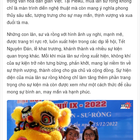
trong văn hóa dân gian Việt. Tại Pleiku, múa lân sư rồng không
chỉ là màn trình diễn nghệ thuật mà còn mang ý nghĩa phong
thủy sâu sắc, tượng trưng cho sự may mắn, thịnh vượng và xua
đuổi tà ma.
Những con lân, sư và rồng với hình ảnh uy nghi, mạnh mẽ,
được trang trí rực rỡ, luôn xuất hiện trong các dịp lễ hội, Tết
Nguyên Đán, lễ khai trương, khánh thành và nhiều sự kiện
quan trọng khác. Mỗi khi múa lân sư rồng xuất hiện, không khí
của sự kiện trở nên tưng bừng, phấn khởi, mang lại niềm tin về
sự thịnh vượng, thành công cho gia chủ và cộng đồng. Sự hiện
diện của múa lân sư rồng không chỉ làm tăng thêm phần trang
trọng cho sự kiện mà còn được xem như một cách thức để cầu
mong sự bình an, may mắn và hạnh phúc.