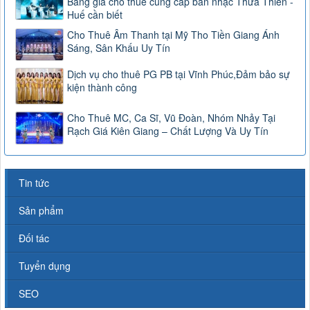
Bảng giá cho thuê cung cấp ban nhạc Thừa Thiên -
Huế cần biết
Cho Thuê Âm Thanh tại Mỹ Tho Tiền Giang Ánh
Sáng, Sân Khấu Uy Tín
Dịch vụ cho thuê PG PB tại Vĩnh Phúc,Đảm bảo sự
kiện thành công
Cho Thuê MC, Ca Sĩ, Vũ Đoàn, Nhóm Nhảy Tại
Rạch Giá Kiên Giang – Chất Lượng Và Uy Tín
Tin tức
Sản phẩm
Đối tác
Tuyển dụng
SEO