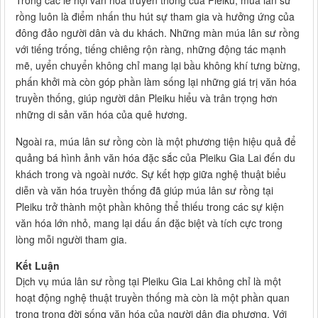
Trong các lễ hội văn hóa truyền thống của Pleiku, múa lân sư
rồng luôn là điểm nhấn thu hút sự tham gia và hưởng ứng của
đông đảo người dân và du khách. Những màn múa lân sư rồng
với tiếng trống, tiếng chiêng rộn ràng, những động tác mạnh
mẽ, uyển chuyển không chỉ mang lại bầu không khí tưng bừng,
phấn khởi mà còn góp phần làm sống lại những giá trị văn hóa
truyền thống, giúp người dân Pleiku hiểu và trân trọng hơn
những di sản văn hóa của quê hương.
Ngoài ra, múa lân sư rồng còn là một phương tiện hiệu quả để
quảng bá hình ảnh văn hóa đặc sắc của Pleiku Gia Lai đến du
khách trong và ngoài nước. Sự kết hợp giữa nghệ thuật biểu
diễn và văn hóa truyền thống đã giúp múa lân sư rồng tại
Pleiku trở thành một phần không thể thiếu trong các sự kiện
văn hóa lớn nhỏ, mang lại dấu ấn đặc biệt và tích cực trong
lòng mỗi người tham gia.
Kết Luận
Dịch vụ múa lân sư rồng tại Pleiku Gia Lai không chỉ là một
hoạt động nghệ thuật truyền thống mà còn là một phần quan
trọng trong đời sống văn hóa của người dân địa phương. Với