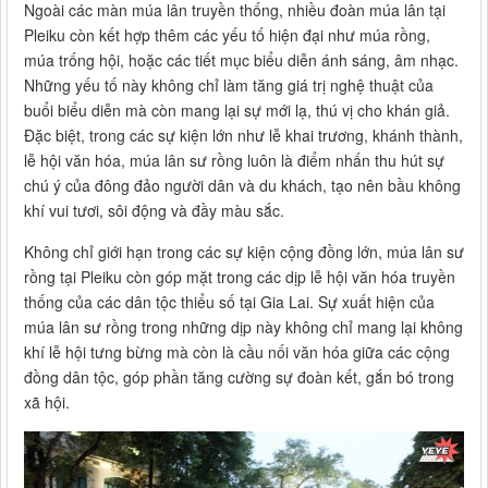
Ngoài các màn múa lân truyền thống, nhiều đoàn múa lân tại
Pleiku còn kết hợp thêm các yếu tố hiện đại như múa rồng,
múa trống hội, hoặc các tiết mục biểu diễn ánh sáng, âm nhạc.
Những yếu tố này không chỉ làm tăng giá trị nghệ thuật của
buổi biểu diễn mà còn mang lại sự mới lạ, thú vị cho khán giả.
Đặc biệt, trong các sự kiện lớn như lễ khai trương, khánh thành,
lễ hội văn hóa, múa lân sư rồng luôn là điểm nhấn thu hút sự
chú ý của đông đảo người dân và du khách, tạo nên bầu không
khí vui tươi, sôi động và đầy màu sắc.
Không chỉ giới hạn trong các sự kiện cộng đồng lớn, múa lân sư
rồng tại Pleiku còn góp mặt trong các dịp lễ hội văn hóa truyền
thống của các dân tộc thiểu số tại Gia Lai. Sự xuất hiện của
múa lân sư rồng trong những dịp này không chỉ mang lại không
khí lễ hội tưng bừng mà còn là cầu nối văn hóa giữa các cộng
đồng dân tộc, góp phần tăng cường sự đoàn kết, gắn bó trong
xã hội.