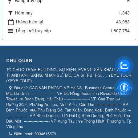
Đang truy cập
6
Hôm nay
1,343
Tháng hiện tại
46,983
Tổng lượt truy cập
1,807,754
CHỦ QUẢN
TỔ CHỨC TEAM BUILDING, SỰ KIỆN, EVENT, SÂN KHẤU, ÂM
THANH ÁNH SÁNG, NHÂN SỰ, MC, CA SĨ, PB, PG, ... YEYE TOUR
(
YEYE TOUR
)
Địa chỉ:
CÁC VĂN PHÒNG VP Hà Nội: Business Centre, 360 Kim
Mã, Ba Đình --------------------- VP Đà Nẵng: Indochina Riverside Office
Tower, 70 Bạch Đằng, Hải Châu --------------------- VP Cần Thơ: 39
Đường 30/4, Phường An Lạc, Ninh Kiều, Cần Thơ --------------------- VP
Bình Phước: 988 Phú Riềng Đỏ, Tân Xuân, Đồng Xoài, Bình Phước ---
------------------ VP Bình Dương : 110 Đại Lộ Bình Dương, Phú Hoà, Thủ
Dầu Một. --------------------- VP Vũng Tàu : 99 Thống Nhất, Phường 1, Tp
Vũng Tàu.
Điện thoại:
0934616579