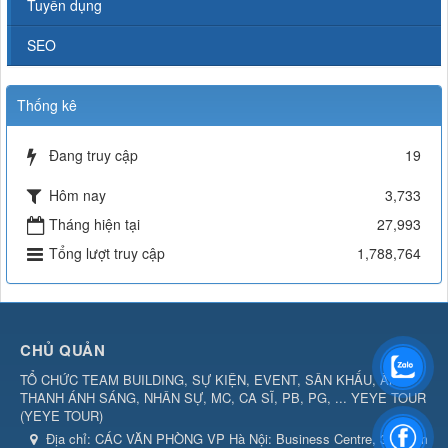
Tuyển dụng
SEO
Thống kê
Đang truy cập
19
Hôm nay
3,733
Tháng hiện tại
27,993
Tổng lượt truy cập
1,788,764
CHỦ QUẢN
TỔ CHỨC TEAM BUILDING, SỰ KIỆN, EVENT, SÂN KHẤU, ÂM
THANH ÁNH SÁNG, NHÂN SỰ, MC, CA SĨ, PB, PG, ... YEYE TOUR
(
YEYE TOUR
)
Địa chỉ:
CÁC VĂN PHÒNG VP Hà Nội: Business Centre, 360 Kim