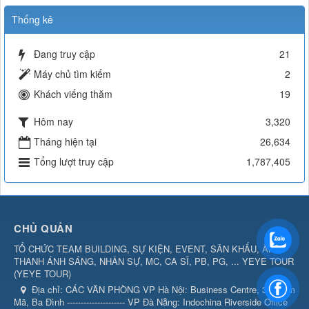
Thống kê
Đang truy cập
21
Máy chủ tìm kiếm
2
Khách viếng thăm
19
Hôm nay
3,320
Tháng hiện tại
26,634
Tổng lượt truy cập
1,787,405
CHỦ QUẢN
TỔ CHỨC TEAM BUILDING, SỰ KIỆN, EVENT, SÂN KHẤU, ÂM
THANH ÁNH SÁNG, NHÂN SỰ, MC, CA SĨ, PB, PG, ... YEYE TOUR
(
YEYE TOUR
)
Địa chỉ:
CÁC VĂN PHÒNG VP Hà Nội: Business Centre, 360 Kim
Mã, Ba Đình --------------------- VP Đà Nẵng: Indochina Riverside Office