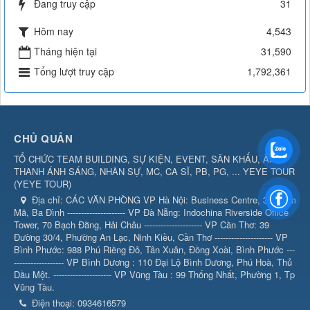
Đang truy cập
31
Hôm nay
4,543
Tháng hiện tại
31,590
Tổng lượt truy cập
1,792,361
CHỦ QUẢN
TỔ CHỨC TEAM BUILDING, SỰ KIỆN, EVENT, SÂN KHẤU, ÂM
THANH ÁNH SÁNG, NHÂN SỰ, MC, CA SĨ, PB, PG, ... YEYE TOUR
(
YEYE TOUR
)
Địa chỉ:
CÁC VĂN PHÒNG VP Hà Nội: Business Centre, 360 Kim
Mã, Ba Đình --------------------- VP Đà Nẵng: Indochina Riverside Office
Tower, 70 Bạch Đằng, Hải Châu --------------------- VP Cần Thơ: 39
Đường 30/4, Phường An Lạc, Ninh Kiều, Cần Thơ --------------------- VP
Bình Phước: 988 Phú Riềng Đỏ, Tân Xuân, Đồng Xoài, Bình Phước ---
------------------ VP Bình Dương : 110 Đại Lộ Bình Dương, Phú Hoà, Thủ
Dầu Một. --------------------- VP Vũng Tàu : 99 Thống Nhất, Phường 1, Tp
Vũng Tàu.
Điện thoại:
0934616579