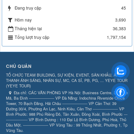
Đang truy cập
45
Hôm nay
3,690
Tháng hiện tại
36,383
Tổng lượt truy cập
1,797,154
CHỦ QUẢN
TỔ CHỨC TEAM BUILDING, SỰ KIỆN, EVENT, SÂN KHẤU, ÂM
THANH ÁNH SÁNG, NHÂN SỰ, MC, CA SĨ, PB, PG, ... YEYE TOUR
(
YEYE TOUR
)
Địa chỉ:
CÁC VĂN PHÒNG VP Hà Nội: Business Centre, 360 Kim
Mã, Ba Đình --------------------- VP Đà Nẵng: Indochina Riverside Office
Tower, 70 Bạch Đằng, Hải Châu --------------------- VP Cần Thơ: 39
Đường 30/4, Phường An Lạc, Ninh Kiều, Cần Thơ --------------------- VP
Bình Phước: 988 Phú Riềng Đỏ, Tân Xuân, Đồng Xoài, Bình Phước ---
------------------ VP Bình Dương : 110 Đại Lộ Bình Dương, Phú Hoà, Thủ
Dầu Một. --------------------- VP Vũng Tàu : 99 Thống Nhất, Phường 1, Tp
Vũng Tàu.