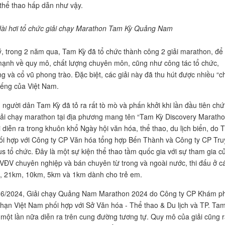
thể thao hấp dẫn như vậy.
ài hơi tổ chức giải chạy Marathon Tam Kỳ Quảng Nam
, trong 2 năm qua, Tam Kỳ đã tổ chức thành công 2 giải marathon, để 
ạnh về quy mô, chất lượng chuyên môn, cũng như công tác tổ chức,
ng và cổ vũ phong trào. Đặc biệt, các giải này đã thu hút được nhiều “c
tiếng của Việt Nam.
người dân Tam Kỳ đã tỏ ra rất tò mò và phấn khởi khi lần đầu tiên ch
iải chạy marathon tại địa phương mang tên “Tam Kỳ Discovery Marath
 diễn ra trong khuôn khổ Ngày hội văn hóa, thể thao, du lịch biển, do T
i hợp với Công ty CP Văn hóa tổng hợp Bến Thành và Công ty CP Tru
s tổ chức. Đây là một sự kiện thể thao tầm quốc gia với sự tham gia c
VĐV chuyên nghiệp và bán chuyên từ trong và ngoài nước, thi đấu ở c
, 21km, 10km, 5km và 1km dành cho trẻ em.
 6/2024, Giải chạy Quảng Nam Marathon 2024 do Công ty CP Khám p
 hạn Việt Nam phối hợp với Sở Văn hóa - Thể thao & Du lịch và TP. Ta
 một lần nữa diễn ra trên cung đường tương tự. Quy mô của giải cũng r