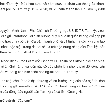
 hội “Tam Kỳ - Mùa hoa sưa,” và năm 2027 tổ chức vào tháng Ba nhân 
ăm phủ lỵ Tam Kỳ (1906 - 2026) và 20 năm thành lập TP. Tam Kỳ (200
Nguyễn Minh Nam - Phó Chủ tịch Thường trực UBND TP. Tam Kỳ, việc
c các giải marathon với định hướng quy mô toàn quốc không chỉ góp p
ong trào chạy bộ trên địa bàn thành phố và cả tỉnh, mà còn kỳ vọng tạo
 nhấn đặc biệt, trong đó nổi bật là nét đặc trưng riêng của Tam Kỳ thô
alf-marathon “Festival Beach Tam Thanh”.
Ngọc Bích - Phó Giám đốc Công ty CP Khám phá không giới hạn Việt
nhận định rằng, sự kiện này sẽ góp phần làm phong phú đời sống văn
thần và nâng cao sức khỏe cho người dân TP. Tam Kỳ.
 tác chặt chẽ từ phía địa phương và sự hưởng ứng của các ngành, do
 hy vọng giải marathon sẽ được tổ chức thành công và thực sự trở thà
ớn của đông đảo người dân Tam Kỳ và cả tỉnh Quảng Nam.
trở thành “đặc sản”