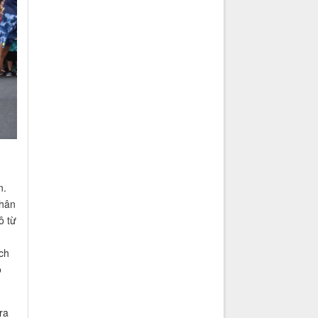
n.
nhân
ô từ
,
ch
ô
ra