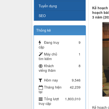
Tuyển dụng
Kế hoạch 
hoạch bài
SEO
3 năm (20
Thống kê
Đang truy
9
cập
Máy chủ
1
tìm kiếm
Khách
8
viếng thăm
Hôm nay
9,546
Tháng hiện
42,239
tại
Tổng lượt
1,803,010
truy cập
Kế hoạch d