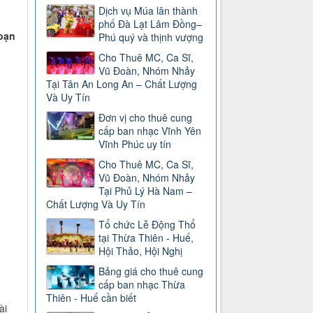
Dịch vụ Múa lân thành
phố Đà Lạt Lâm Đồng–
đoạn
Phú quý và thịnh vượng
Cho Thuê MC, Ca Sĩ,
Vũ Đoàn, Nhóm Nhảy
Tại Tân An Long An – Chất Lượng
Và Uy Tín
Đơn vị cho thuê cung
cấp ban nhạc Vĩnh Yên
Vĩnh Phúc uy tín
Cho Thuê MC, Ca Sĩ,
Vũ Đoàn, Nhóm Nhảy
Tại Phủ Lý Hà Nam –
Chất Lượng Và Uy Tín
Tổ chức Lễ Động Thổ
tại Thừa Thiên - Huế,
Hội Thảo, Hội Nghị
Bảng giá cho thuê cung
cấp ban nhạc Thừa
Thiên - Huế cần biết
ài