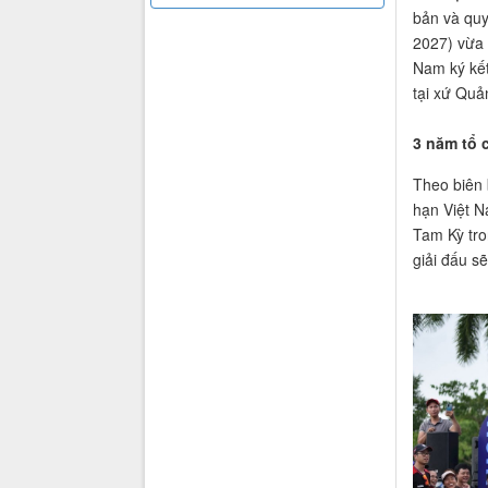
bản và quy
2027) vừa
Nam ký kết
tại xứ Quả
3 năm tổ 
Theo biên 
hạn Việt N
Tam Kỳ tro
giải đấu s