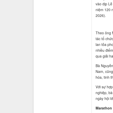
vào dịp Lễ
niệm 120 n
2026).
Theo ông 
tác tổ chứ
lan tỏa ph
nhiều điểm
qua giải h
Bà Nguyễn 
Nam, cũng 
hóa, tinh 
Với sự hợp
nghiệp, bà
ngày hội l
Marathon 