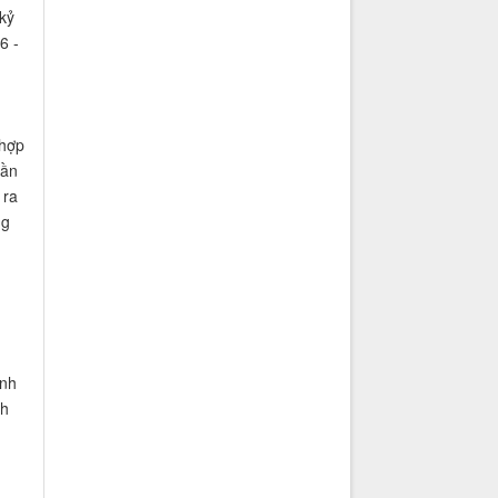
kỷ
6 -
 hợp
hần
 ra
ng
anh
nh