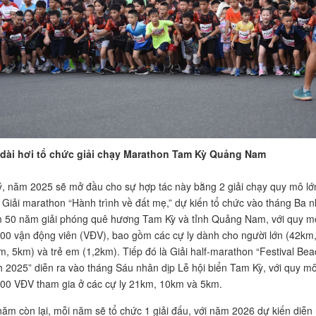
dài hơi tổ chức giải chạy Marathon Tam Kỳ Quảng Nam
, năm 2025 sẽ mở đầu cho sự hợp tác này bằng 2 giải chạy quy mô lớ
à Giải marathon “Hành trình về đất mẹ,” dự kiến tổ chức vào tháng Ba 
m 50 năm giải phóng quê hương Tam Kỳ và tỉnh Quảng Nam, với quy m
500 vận động viên (VĐV), bao gồm các cự ly dành cho người lớn (42km
, 5km) và trẻ em (1,2km). Tiếp đó là Giải half-marathon “Festival Bea
2025” diễn ra vào tháng Sáu nhân dịp Lễ hội biển Tam Kỳ, với quy m
500 VĐV tham gia ở các cự ly 21km, 10km và 5km.
năm còn lại, mỗi năm sẽ tổ chức 1 giải đấu, với năm 2026 dự kiến diễn 