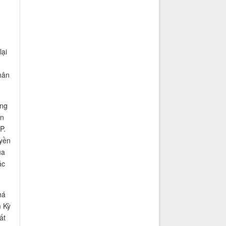
lại
hân
ứng
on
P.
yền
ủa
ác
há
m Kỳ
ất