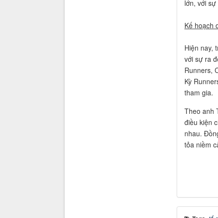
lớn, với s
Kế hoạch d
Hiện nay, 
với sự ra 
Runners, C
Kỳ Runners
tham gia.
Theo anh T
điều kiện 
nhau. Đồng
tỏa niềm c