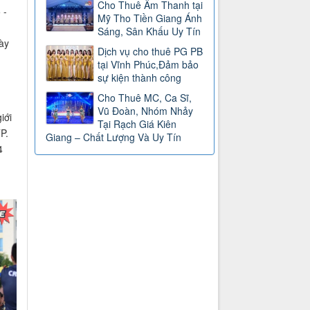
Cho Thuê Âm Thanh tại
 -
Mỹ Tho Tiền Giang Ánh
Sáng, Sân Khấu Uy Tín
ày
Dịch vụ cho thuê PG PB
tại Vĩnh Phúc,Đảm bảo
sự kiện thành công
Cho Thuê MC, Ca Sĩ,
Vũ Đoàn, Nhóm Nhảy
iới
Tại Rạch Giá Kiên
P.
Giang – Chất Lượng Và Uy Tín
4