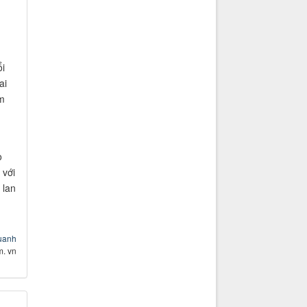
.
ổi
ai
m
o
 với
 lan
uuanh
. vn