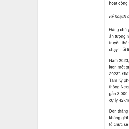
hoạt động 
Kế hoạch d
Đáng chú ý
ấn tượng m
truyền thô
chạy” nổi 
Năm 2023, 
kiến một g
2023”. Giải
Tam Kỳ phố
thông Nexu
gần 3.000 
cự ly 42km
Đến tháng
không giới
tổ chức sẽ