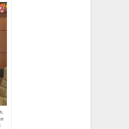
h,
có
t