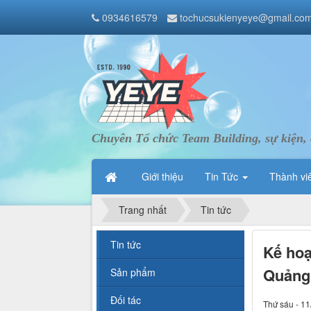
0934616579
tochucsukienyeye@gmail.co
Chuyên Tổ chức Team Building, sự kiện, 
Giới thiệu
Tin Tức
Thành vi
Trang nhất
Tin tức
Tin tức
Kế hoạ
Quảng
Sản phẩm
Đối tác
Thứ sáu - 11