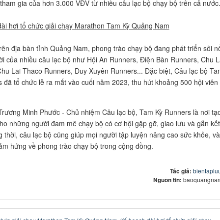
ự tham gia của hơn 3.000 VĐV từ nhiều câu lạc bộ chạy bộ trên cả nước
ài hơi tổ chức giải chạy Marathon Tam Kỳ Quảng Nam
trên địa bàn tỉnh Quảng Nam, phong trào chạy bộ đang phát triển sôi n
đời của nhiều câu lạc bộ như Hội An Runners, Điện Bàn Runners, Chu L
hu Lai Thaco Runners, Duy Xuyên Runners... Đặc biệt, Câu lạc bộ Ta
 đã tổ chức lễ ra mắt vào cuối năm 2023, thu hút khoảng 500 hội viên
rương Minh Phước - Chủ nhiệm Câu lạc bộ, Tam Kỳ Runners là nơi tạ
cho những người đam mê chạy bộ có cơ hội gặp gỡ, giao lưu và gắn kết
 thời, câu lạc bộ cũng giúp mọi người tập luyện nâng cao sức khỏe, và
ảm hứng về phong trào chạy bộ trong cộng đồng.
Tác giả:
bientapl
Nguồn tin:
baoquangnam