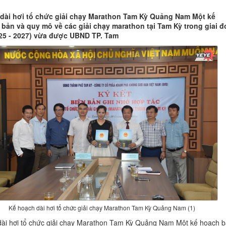
dài hơi tổ chức giải chạy Marathon Tam Kỳ Quảng Nam Một kế
 bản và quy mô về các giải chạy marathon tại Tam Kỳ trong giai 
25 - 2027) vừa được UBND TP. Tam
Kế hoạch dài hơi tổ chức giải chạy Marathon Tam Kỳ Quảng Nam (1)
ài hơi tổ chức giải chạy Marathon Tam Kỳ Quảng Nam Một kế hoạch b