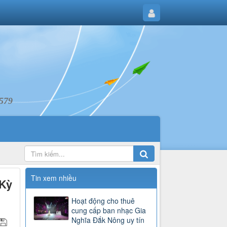
6579
Tin xem nhiều
 Kỳ
Hoạt động cho thuê
cung cấp ban nhạc Gia
Nghĩa Đắk Nông uy tín