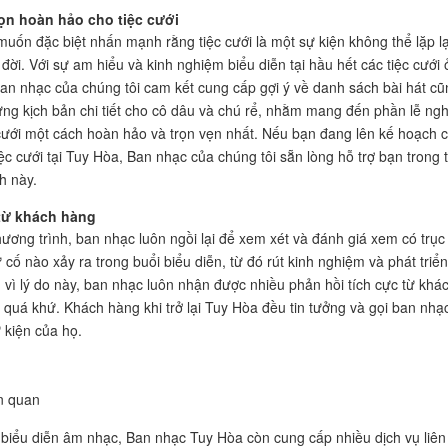
ọn hoàn hảo cho tiệc cưới
muốn đặc biệt nhấn mạnh rằng tiệc cưới là một sự kiện không thể lặp lạ
đời. Với sự am hiểu và kinh nghiệm biểu diễn tại hầu hết các tiệc cưới 
an nhạc của chúng tôi cam kết cung cấp gợi ý về danh sách bài hát cũ
ng kịch bản chi tiết cho cô dâu và chú rể, nhằm mang đến phần lễ ngh
 cưới một cách hoàn hảo và trọn vẹn nhất. Nếu bạn đang lên kế hoạch 
iệc cưới tại Tuy Hòa, Ban nhạc của chúng tôi sẵn lòng hỗ trợ bạn trong 
h này.
từ khách hàng
ương trình, ban nhạc luôn ngồi lại để xem xét và đánh giá xem có trục
 cố nào xảy ra trong buổi biểu diễn, từ đó rút kinh nghiệm và phát triển
 vì lý do này, ban nhạc luôn nhận được nhiều phản hồi tích cực từ khá
 quá khứ. Khách hàng khi trở lại Tuy Hòa đều tin tưởng và gọi ban nhạ
 kiện của họ.
ên quan
 biểu diễn âm nhạc, Ban nhạc Tuy Hòa còn cung cấp nhiều dịch vụ liên