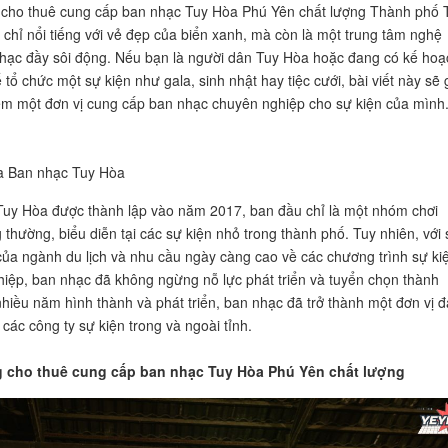
 cho thuê cung cấp ban nhạc Tuy Hòa Phú Yên chất lượng Thành phố 
chỉ nổi tiếng với vẻ đẹp của biển xanh, mà còn là một trung tâm nghệ
hạc đầy sôi động. Nếu bạn là người dân Tuy Hòa hoặc đang có kế hoạ
tổ chức một sự kiện như gala, sinh nhật hay tiệc cưới, bài viết này sẽ 
ếm một đơn vị cung cấp ban nhạc chuyên nghiệp cho sự kiện của mình
a Ban nhạc Tuy Hòa
uy Hòa được thành lập vào năm 2017, ban đầu chỉ là một nhóm chơi
 thường, biểu diễn tại các sự kiện nhỏ trong thành phố. Tuy nhiên, với 
 của ngành du lịch và nhu cầu ngày càng cao về các chương trình sự ki
iệp, ban nhạc đã không ngừng nỗ lực phát triển và tuyển chọn thành
nhiều năm hình thành và phát triển, ban nhạc đã trở thành một đơn vị 
 các công ty sự kiện trong và ngoài tỉnh.
 cho thuê cung cấp ban nhạc Tuy Hòa Phú Yên chất lượng