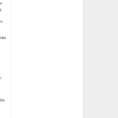
ễn
g,
ậm
 nào
n
iữa