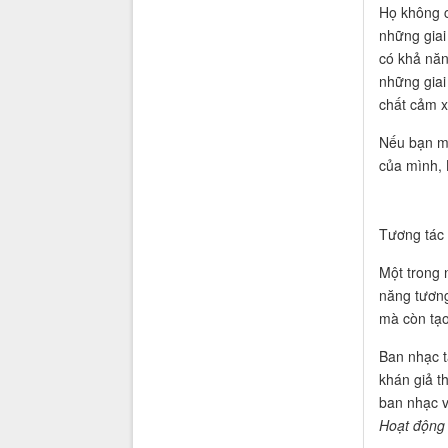
Họ không c
những giai
có khả năn
những giai
chất cảm x
Nếu bạn mu
của mình, 
Tương tác 
Một trong 
năng tương
mà còn tạo
Ban nhạc t
khán giả t
ban nhạc v
Hoạt động 