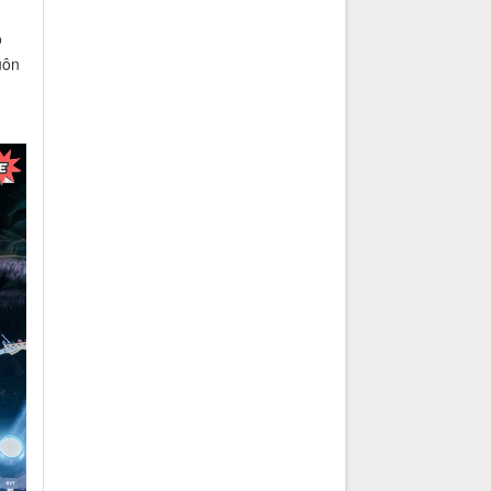
o
uôn