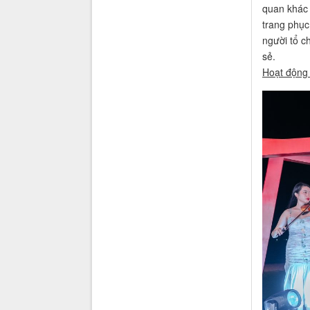
quan khác 
trang phục
người tổ c
sẻ.
Hoạt động 