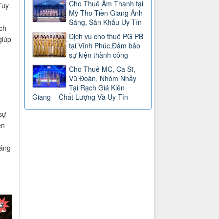
Cho Thuê Âm Thanh tại
Tuy
Mỹ Tho Tiền Giang Ánh
Sáng, Sân Khấu Uy Tín
ch
Dịch vụ cho thuê PG PB
giúp
tại Vĩnh Phúc,Đảm bảo
.
sự kiện thành công
Cho Thuê MC, Ca Sĩ,
Vũ Đoàn, Nhóm Nhảy
Tại Rạch Giá Kiên
Giang – Chất Lượng Và Uy Tín
sự
ện
đáng