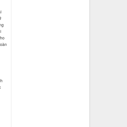
i
ở
ng
i
cho
toàn
ch
c