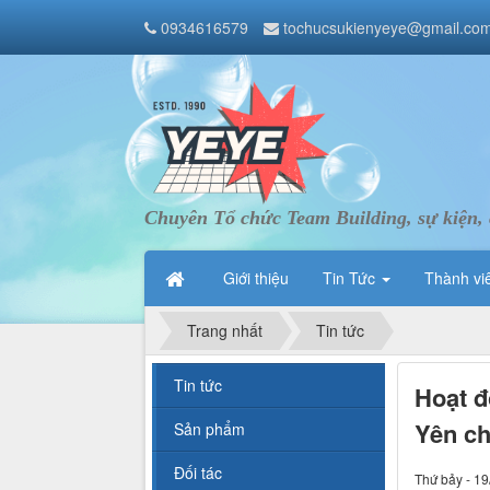
0934616579
tochucsukienyeye@gmail.co
Chuyên Tổ chức Team Building, sự kiện, 
Giới thiệu
Tin Tức
Thành vi
Trang nhất
Tin tức
Tin tức
Hoạt đ
Yên ch
Sản phẩm
Đối tác
Thứ bảy - 19