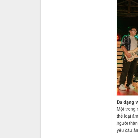
Đa dạng v
Một trong 
thể loại â
người thân
yêu cầu â