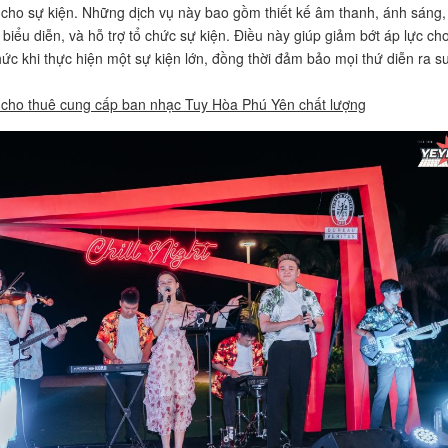
cho sự kiện. Những dịch vụ này bao gồm thiết kế âm thanh, ánh sáng,
 biểu diễn, và hỗ trợ tổ chức sự kiện. Điều này giúp giảm bớt áp lực ch
hức khi thực hiện một sự kiện lớn, đồng thời đảm bảo mọi thứ diễn ra s
cho thuê cung cấp ban nhạc Tuy Hòa Phú Yên chất lượng