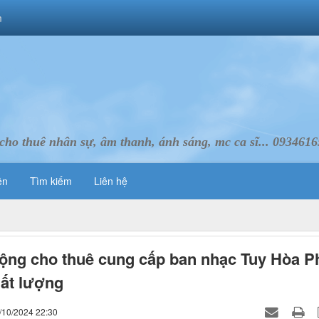
m
cho thuê nhân sự, âm thanh, ánh sáng, mc ca sĩ... 093461
ên
Tìm kiếm
Liên hệ
ộng cho thuê cung cấp ban nhạc Tuy Hòa P
ất lượng
/10/2024 22:30