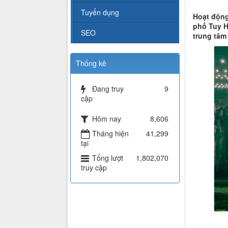
Tuyển dụng
Hoạt động
phố Tuy H
SEO
trung tâm
Thống kê
Đang truy
9
cập
Hôm nay
8,606
Tháng hiện
41,299
tại
Tổng lượt
1,802,070
truy cập