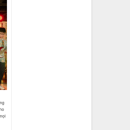
ạng
cho
mọi