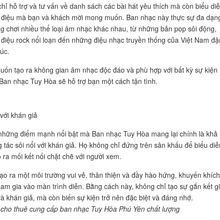
hỉ hỗ trợ và tư vấn về danh sách các bài hát yêu thích mà còn biểu di
 điệu mà bạn và khách mời mong muốn. Ban nhạc này thực sự đa dạn
g chơi nhiều thể loại âm nhạc khác nhau, từ những bản pop sôi động,
 điệu rock nổi loạn đến những điệu nhạc truyền thống của Việt Nam đ
úc.
ốn tạo ra không gian âm nhạc độc đáo và phù hợp với bất kỳ sự kiện
Ban nhạc Tuy Hòa sẽ hỗ trợ bạn một cách tận tình.
với khán giả
những điểm mạnh nổi bật mà Ban nhạc Tuy Hòa mang lại chính là khả
 tác sôi nổi với khán giả. Họ không chỉ đứng trên sân khấu để biểu diễ
 ra mối kết nối chặt chẽ với người xem.
ạo ra một môi trường vui vẻ, thân thiện và đầy hào hứng, khuyến khích
ham gia vào màn trình diễn. Bằng cách này, không chỉ tạo sự gắn kết g
à khán giả, mà còn biến sự kiện trở nên đặc biệt và đáng nhớ.
cho thuê cung cấp ban nhạc Tuy Hòa Phú Yên chất lượng