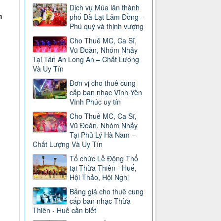
Dịch vụ Múa lân thành
h
phố Đà Lạt Lâm Đồng–
Phú quý và thịnh vượng
Cho Thuê MC, Ca Sĩ,
Vũ Đoàn, Nhóm Nhảy
Tại Tân An Long An – Chất Lượng
Và Uy Tín
Đơn vị cho thuê cung
cấp ban nhạc Vĩnh Yên
Vĩnh Phúc uy tín
Cho Thuê MC, Ca Sĩ,
Vũ Đoàn, Nhóm Nhảy
Tại Phủ Lý Hà Nam –
Chất Lượng Và Uy Tín
Tổ chức Lễ Động Thổ
tại Thừa Thiên - Huế,
Hội Thảo, Hội Nghị
Bảng giá cho thuê cung
cấp ban nhạc Thừa
Thiên - Huế cần biết