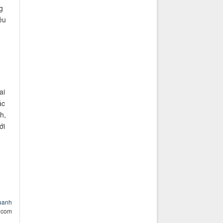
g
êu
ai
ác
h,
ới
uuanh
 com