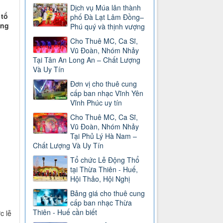
Dịch vụ Múa lân thành
 tổ
phố Đà Lạt Lâm Đồng–
ang
Phú quý và thịnh vượng
Cho Thuê MC, Ca Sĩ,
Vũ Đoàn, Nhóm Nhảy
Tại Tân An Long An – Chất Lượng
Và Uy Tín
Đơn vị cho thuê cung
cấp ban nhạc Vĩnh Yên
Vĩnh Phúc uy tín
Cho Thuê MC, Ca Sĩ,
Vũ Đoàn, Nhóm Nhảy
Tại Phủ Lý Hà Nam –
Chất Lượng Và Uy Tín
Tổ chức Lễ Động Thổ
tại Thừa Thiên - Huế,
Hội Thảo, Hội Nghị
Bảng giá cho thuê cung
cấp ban nhạc Thừa
Thiên - Huế cần biết
c lễ