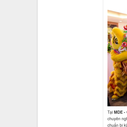
Tại
MDE -
chuyên ngh
chuẩn bị kỹ