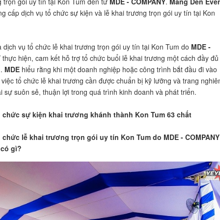
g trọn gói uy tín tại Kon Tum đến từ
MDE - COMPANY
.
Mang Den Eve
 cấp dịch vụ tổ chức sự kiện và lễ khai trương trọn gói uy tín tại Kon
 dịch vụ tổ chức lễ khai trương trọn gói uy tín tại Kon Tum do
MDE -
Y
thực hiện, cam kết hỗ trợ tổ chức buổi lễ khai trương một cách đầy đủ
g.
MDE
hiểu rằng khi một doanh nghiệp hoặc công trình bắt đầu đi vào
 việc tổ chức lễ khai trương cần được chuẩn bị kỹ lưỡng và trang nghi
 sự suôn sẻ, thuận lợi trong quá trình kinh doanh và phát triển.
ổ chức sự kiện khai trương khánh thành Kon Tum 63 chất
ổ chức lễ khai trương trọn gói uy tín Kon Tum do MDE - COMPANY
 có gì?