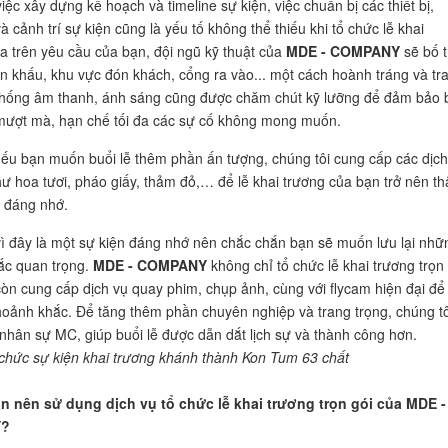
ệc xây dựng kế hoạch và timeline sự kiện, việc chuẩn bị các thiết bị,
 cảnh trí sự kiện cũng là yếu tố không thể thiếu khi tổ chức lễ khai
a trên yêu cầu của bạn, đội ngũ kỹ thuật của
MDE - COMPANY
sẽ bố t
n khấu, khu vực đón khách, cổng ra vào... một cách hoành tráng và tr
thống âm thanh, ánh sáng cũng được chăm chút kỹ lưỡng để đảm bảo 
 mượt mà, hạn chế tối đa các sự cố không mong muốn.
nếu bạn muốn buổi lễ thêm phần ấn tượng, chúng tôi cung cấp các dịch
ư hoa tươi, pháo giấy, thảm đỏ,… để lễ khai trương của bạn trở nên th
à đáng nhớ.
ì đây là một sự kiện đáng nhớ nên chắc chắn bạn sẽ muốn lưu lại nhữ
ắc quan trọng.
MDE - COMPANY
không chỉ tổ chức lễ khai trương trọn 
còn cung cấp dịch vụ quay phim, chụp ảnh, cùng với flycam hiện đại để
hoảnh khắc. Để tăng thêm phần chuyên nghiệp và trang trọng, chúng tô
 nhân sự MC, giúp buổi lễ được dẫn dắt lịch sự và thành công hơn.
 chức sự kiện khai trương khánh thành Kon Tum 63 chất
ạn nên sử dụng dịch vụ tổ chức lễ khai trương trọn gói của MDE -
?