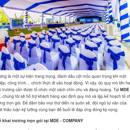
ương là một sự kiện trang trọng, đánh dấu cột mốc quan trọng khi một
ệp, công trình… chính thức đi vào hoạt động. Vì vậy, dù quy mô lớn h
ai trương cần được tổ chức một cách chỉn chu và đàng hoàng. Tại
MDE 
Y
, chúng tôi sẽ hỗ trợ khách hàng xác định quy mô và lập kế hoạch tổ 
ương trọn gói. Để đảm bảo mọi thứ diễn ra suôn sẻ, đội ngũ tư vấn của
sẽ thảo luận kỹ lưỡng cùng bạn để buổi lễ đáp ứng đúng kỳ vọng.
ễ khai trương trọn gói tại MDE - COMPANY