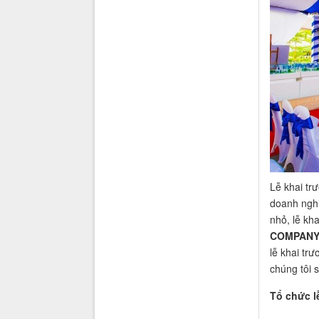
Lễ khai tr
doanh nghi
nhỏ, lễ kh
COMPAN
lễ khai tr
chúng tôi 
Tổ chức l