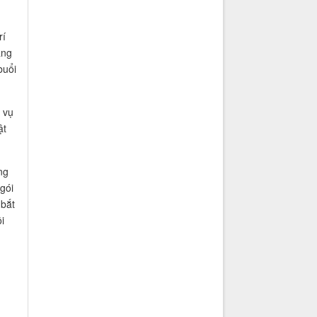
rí
ang
buổi
 vụ
ật
ng
gói
 bắt
i