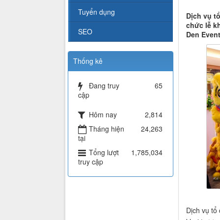
Tuyển dụng
Dịch vụ t
chức lễ k
SEO
Den Event
Thống kê
Đang truy
65
cập
Hôm nay
2,814
Tháng hiện
24,263
tại
Tổng lượt
1,785,034
truy cập
Dịch vụ tổ