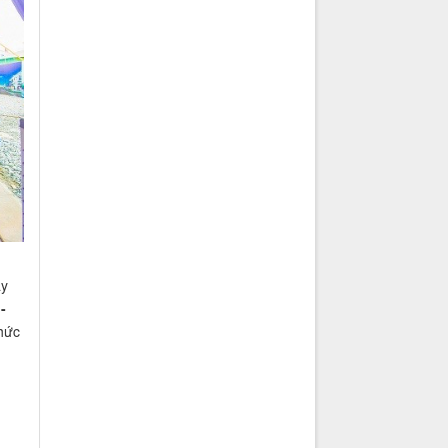
ay
-
chức