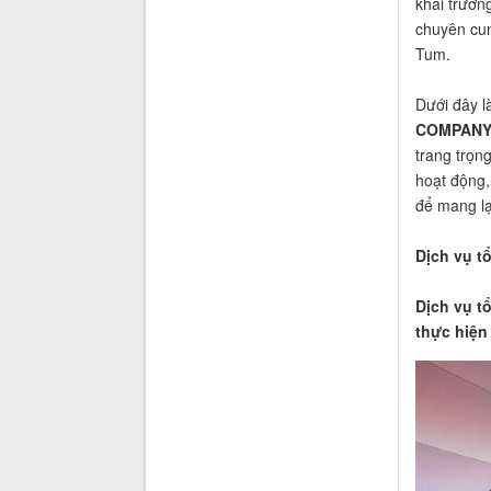
khai trươn
chuyên cung
Tum.
Dưới đây là
COMPAN
trang trọn
hoạt động,
để mang lại
Dịch vụ t
Dịch vụ t
thực hiện