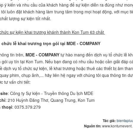
p ý kiến và nhu cầu của khách hàng để sự kiện diễn ra đúng như mon
 tôi luôn đặt khách hàng làm trung tâm trong mọi hoạt động, với mục ti
hất lượng sự kiện tốt nhất.
 chức sự kiện khai trương khánh thành Kon Tum 63 chất
ổ chức lễ khai trương trọn gói tại MDE - COMPANY
thông tin trên,
MDE - COMPANY
tự hào mang đến dịch vụ tổ chức lễ kh
n gói uy tín tại Kon Tum. Nếu bạn đang có nhu cầu hoặc cần giải đáp c
 dịch vụ tổ chức sự kiện, lễ khai trương hoặc thuê các thiết bị âm than
quay phim, chụp ảnh,... hãy liên hệ ngay với chúng tôi qua thông tin dư
 tư vấn chi tiết:
site
: Công ty Sự kiện - Truyền thông Du lịch MDE
chỉ
: 210 Huỳnh Đăng Thơ, Quang Trung, Kon Tum
 thoại
: 0375.379.279
Tác giả:
bientapl
Nguồn tin:
www.kontumevent.