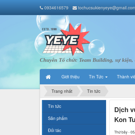
0934616579
tochucsukienyeye@gmail.co
Chuyên Tổ chức Team Building, sự kiện, 
Giới thiệu
Tin Tức
Thành vi
Trang nhất
Tin tức
Tin tức
Dịch v
Kon T
Sản phẩm
Đối tác
Thứ bảy - 05