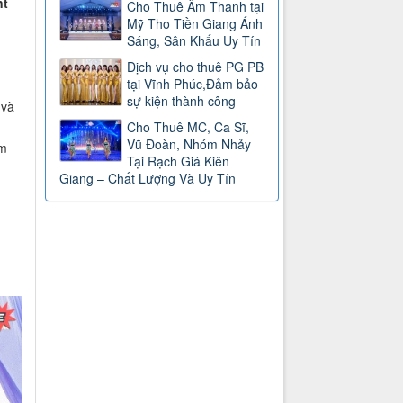
nt
Cho Thuê Âm Thanh tại
Mỹ Tho Tiền Giang Ánh
Sáng, Sân Khấu Uy Tín
Dịch vụ cho thuê PG PB
tại Vĩnh Phúc,Đảm bảo
sự kiện thành công
 và
Cho Thuê MC, Ca Sĩ,
Vũ Đoàn, Nhóm Nhảy
êm
Tại Rạch Giá Kiên
Giang – Chất Lượng Và Uy Tín