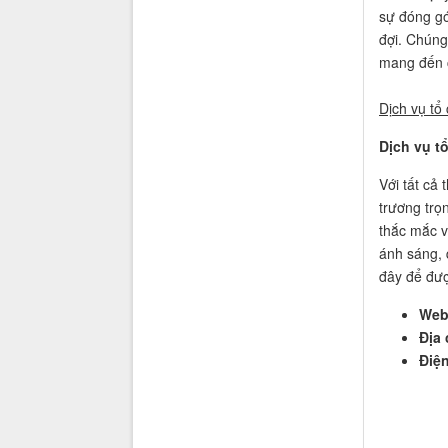
sự đóng gó
đợi. Chúng
mang đến c
Dịch vụ tổ
Dịch vụ t
Với tất cả 
trương trọ
thắc mắc về
ánh sáng, 
đây để được
Web
Địa 
Điện