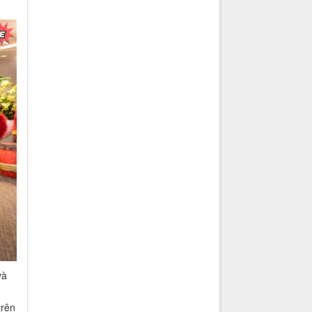
và
trên