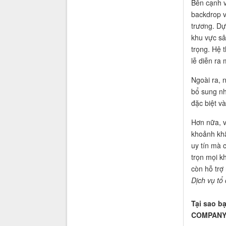
Bên cạnh vi
backdrop và
trương. Dự
khu vực sâ
trọng. Hệ 
lễ diễn ra
Ngoài ra, 
bổ sung nh
đặc biệt v
Hơn nữa, v
khoảnh kh
uy tín mà 
trọn mọi k
còn hỗ trợ
Dịch vụ tổ
Tại sao b
COMPANY