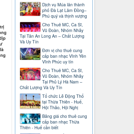
Dịch vụ Múa lân thành
phố Đà Lạt Lâm Đồng–
Phú quý và thịnh vượng
Cho Thuê MC, Ca Sĩ,
rị
Vũ Đoàn, Nhóm Nhảy
ong
Tại Tân An Long An – Chất Lượng
dịp
Và Uy Tín
Sư
là
Đơn vị cho thuê cung
ợng
cấp ban nhạc Vĩnh Yên
Vĩnh Phúc uy tín
Cho Thuê MC, Ca Sĩ,
Vũ Đoàn, Nhóm Nhảy
Tại Phủ Lý Hà Nam –
Chất Lượng Và Uy Tín
Tổ chức Lễ Động Thổ
tại Thừa Thiên - Huế,
Hội Thảo, Hội Nghị
Bảng giá cho thuê cung
cấp ban nhạc Thừa
Thiên - Huế cần biết