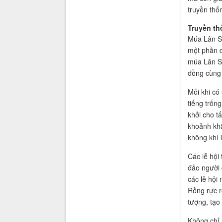
truyền thố
Truyền t
Múa Lân Sư
một phần q
múa Lân Sư
đồng cùng 
Mỗi khi có
tiếng trốn
khởi cho t
khoảnh khắ
không khí 
Các lễ hội
đảo người 
các lễ hội
Rồng rực r
tượng, tạo
Không chỉ 