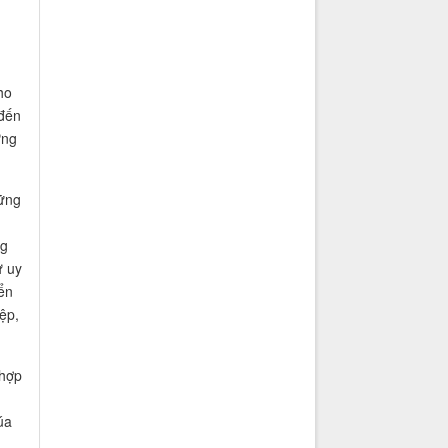
ho
 đến
ừng
hững
ng
ự uy
ển
ệp,
 hợp
úa