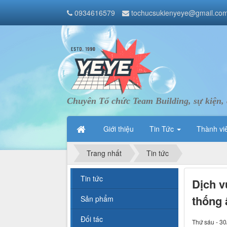
0934616579
tochucsukienyeye@gmail.co
Chuyên Tổ chức Team Building, sự kiện, 
Giới thiệu
Tin Tức
Thành vi
Trang nhất
Tin tức
Tin tức
Dịch v
thống 
Sản phẩm
Đối tác
Thứ sáu - 30