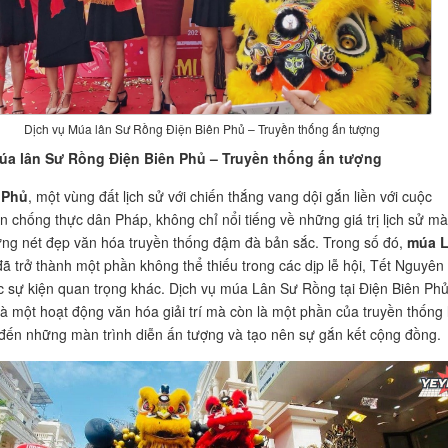
Dịch vụ Múa lân Sư Rồng Điện Biên Phủ – Truyền thống ấn tượng
úa lân Sư Rồng Điện Biên Phủ – Truyền thống ấn tượng
 Phủ
, một vùng đất lịch sử với chiến thắng vang dội gắn liền với cuộc
n chống thực dân Pháp, không chỉ nổi tiếng về những giá trị lịch sử mà
ng nét đẹp văn hóa truyền thống đậm đà bản sắc. Trong số đó,
múa 
ã trở thành một phần không thể thiếu trong các dịp lễ hội, Tết Nguyên
c sự kiện quan trọng khác. Dịch vụ múa Lân Sư Rồng tại Điện Biên Ph
là một hoạt động văn hóa giải trí mà còn là một phần của truyền thống 
đến những màn trình diễn ấn tượng và tạo nên sự gắn kết cộng đồng.