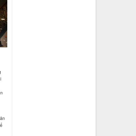
g
i
ện
Lân
hể