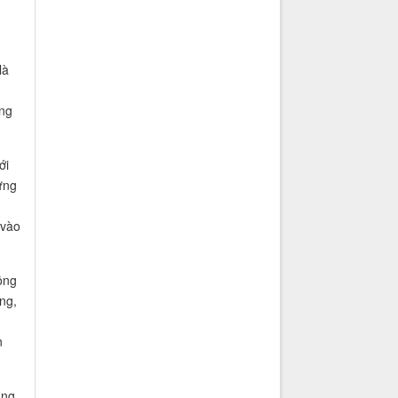
là
ộng
ới
ứng
 vào
ông
ng,
n
ang