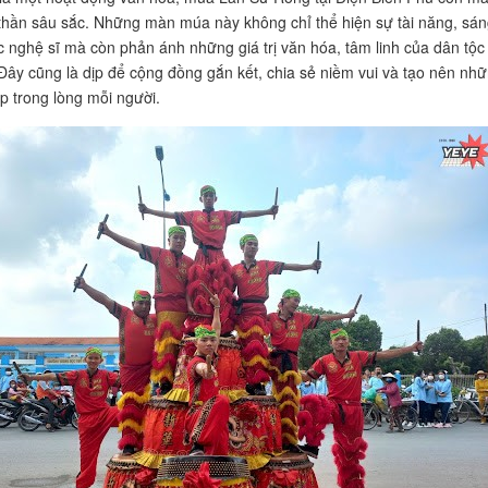
nh thần sâu sắc. Những màn múa này không chỉ thể hiện sự tài năng, sá
c nghệ sĩ mà còn phản ánh những giá trị văn hóa, tâm linh của dân tộc
Đây cũng là dịp để cộng đồng gắn kết, chia sẻ niềm vui và tạo nên nh
p trong lòng mỗi người.