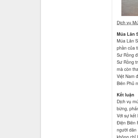
Dịch vụ Mú
Múa Lân S
Múa Lân Sư
phần của t
Sư Rồng đã
Sư Rồng tr
mà còn tha
Việt Nam đ
Biên Phủ m
Kết luận
Dịch vụ mú
bừng, phấn
Với sự kết
Điện Biên 
người dân
không chỉ 