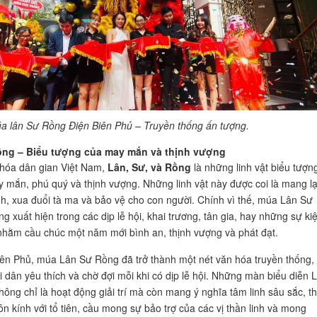
a lân Sư Rồng Điện Biên Phủ – Truyền thống ấn tượng.
ng – Biểu tượng của may mắn và thịnh vượng
hóa dân gian Việt Nam,
Lân, Sư, và Rồng
là những linh vật biểu tượn
 mắn, phú quý và thịnh vượng. Những linh vật này được coi là mang lạ
ành, xua đuổi tà ma và bảo vệ cho con người. Chính vì thế, múa Lân Sư
g xuất hiện trong các dịp lễ hội, khai trương, tân gia, hay những sự ki
 nhằm cầu chúc một năm mới bình an, thịnh vượng và phát đạt.
iên Phủ, múa Lân Sư Rồng đã trở thành một nét văn hóa truyền thống,
 dân yêu thích và chờ đợi mỗi khi có dịp lễ hội. Những màn biểu diễn 
ông chỉ là hoạt động giải trí mà còn mang ý nghĩa tâm linh sâu sắc, t
ôn kính với tổ tiên, cầu mong sự bảo trợ của các vị thần linh và mong