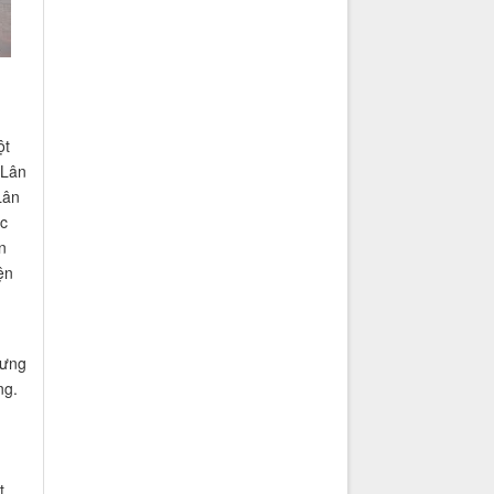
ột
 Lân
Lân
ớc
n
ện
tưng
ng.
t