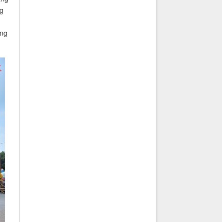
ng
ững