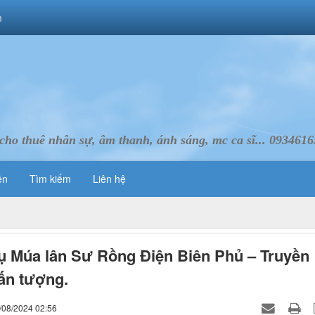
m
cho thuê nhân sự, âm thanh, ánh sáng, mc ca sĩ... 093461
ên
Tìm kiếm
Liên hệ
ụ Múa lân Sư Rồng Điện Biên Phủ – Truyền
ấn tượng.
/08/2024 02:56