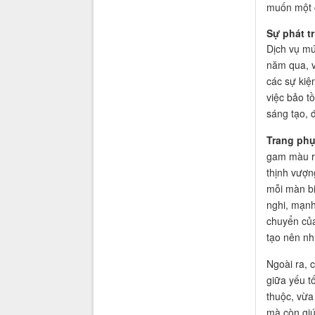
muốn một c
Sự phát t
Dịch vụ mú
năm qua, v
các sự kiệ
việc bảo t
sáng tạo, 
Trang ph
gam màu r
thịnh vượ
mỗi màn biể
nghi, mạn
chuyển của
tạo nên nh
Ngoài ra, 
giữa yếu t
thuộc, vừa
mà còn giú