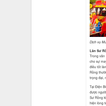
Dịch vụ Mú
Lân Sư Rồ
Trong văn 
cho sự may
điều tốt l
Rồng thườn
trọng đại,
Tại Điện B
được người
Sư Rồng kh
hiện lòng t