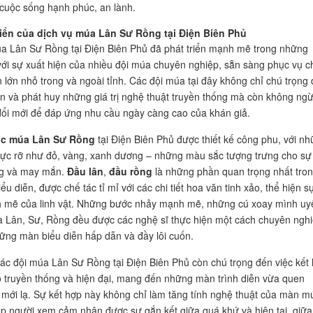
uộc sống hạnh phúc, an lành.
riển của dịch vụ múa Lân Sư Rồng tại Điện Biên Phủ
a Lân Sư Rồng tại Điện Biên Phủ đã phát triển mạnh mẽ trong những
ới sự xuất hiện của nhiều đội múa chuyên nghiệp, sẵn sàng phục vụ c
n lớn nhỏ trong và ngoài tỉnh. Các đội múa tại đây không chỉ chú trọng
ồn và phát huy những giá trị nghệ thuật truyền thống mà còn không ng
đổi mới để đáp ứng nhu cầu ngày càng cao của khán giả.
ục múa Lân Sư Rồng
tại Điện Biên Phủ được thiết kế công phu, với n
ực rỡ như đỏ, vàng, xanh dương – những màu sắc tượng trưng cho sự
ng và may mắn.
Đầu lân
,
đầu rồng
là những phần quan trọng nhất tro
u diễn, được chế tác tỉ mỉ với các chi tiết hoa văn tinh xảo, thể hiện s
h mẽ của linh vật. Những bước nhảy mạnh mẽ, những cú xoay mình uy
 Lân, Sư, Rồng đều được các nghệ sĩ thực hiện một cách chuyên nghi
ững màn biểu diễn hấp dẫn và đầy lôi cuốn.
các đội múa Lân Sư Rồng tại Điện Biên Phủ còn chú trọng đến việc kết
ố truyền thống và hiện đại, mang đến những màn trình diễn vừa quen
 mới lạ. Sự kết hợp này không chỉ làm tăng tính nghệ thuật của màn m
p người xem cảm nhận được sự gắn kết giữa quá khứ và hiện tại, giữa