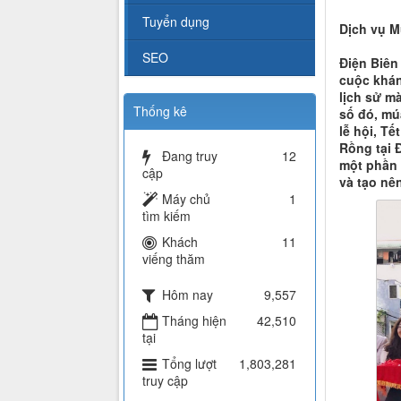
Tuyển dụng
Dịch vụ M
SEO
Điện Biên
cuộc khán
lịch sử m
Thống kê
số đó, mú
lễ hội, T
Rồng tại 
Đang truy
12
một phần 
cập
và tạo nê
Máy chủ
1
tìm kiếm
Khách
11
viếng thăm
Hôm nay
9,557
Tháng hiện
42,510
tại
Tổng lượt
1,803,281
truy cập