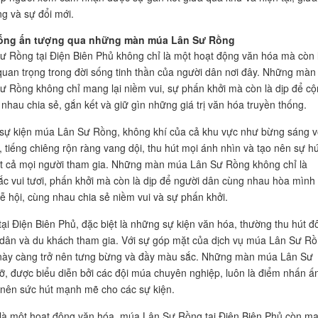
ng và sự đổi mới.
hống ấn tượng qua những màn múa Lân Sư Rồng
 Rồng tại Điện Biên Phủ không chỉ là một hoạt động văn hóa mà còn 
uan trọng trong đời sống tinh thần của người dân nơi đây. Những màn
 Rồng không chỉ mang lại niềm vui, sự phấn khởi mà còn là dịp để c
nhau chia sẻ, gắn kết và giữ gìn những giá trị văn hóa truyền thống.
 sự kiện múa Lân Sư Rồng, không khí của cả khu vực như bừng sáng v
g, tiếng chiêng rộn ràng vang dội, thu hút mọi ánh nhìn và tạo nên sự h
ất cả mọi người tham gia. Những màn múa Lân Sư Rồng không chỉ là
c vui tươi, phấn khởi mà còn là dịp để người dân cùng nhau hòa mình
lễ hội, cùng nhau chia sẻ niềm vui và sự phấn khởi.
 tại Điện Biên Phủ, đặc biệt là những sự kiện văn hóa, thường thu hút đ
dân và du khách tham gia. Với sự góp mặt của dịch vụ múa Lân Sư Rồ
 này càng trở nên tưng bừng và đầy màu sắc. Những màn múa Lân Sư
ỡ, được biểu diễn bởi các đội múa chuyên nghiệp, luôn là điểm nhấn ấ
 nên sức hút mạnh mẽ cho các sự kiện.
là một hoạt động văn hóa, múa Lân Sư Rồng tại Điện Biên Phủ còn m