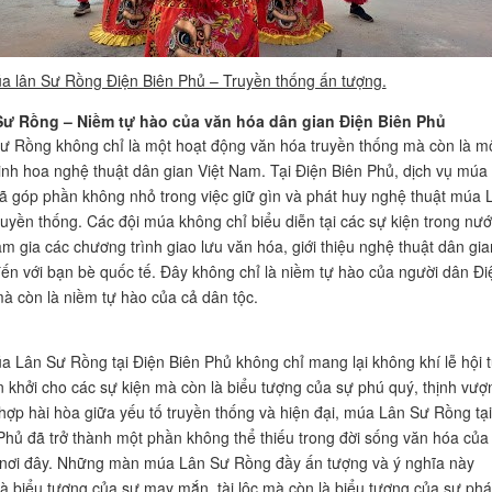
a lân Sư Rồng Điện Biên Phủ – Truyền thống ấn tượng.
ư Rồng – Niềm tự hào của văn hóa dân gian Điện Biên Phủ
 Rồng không chỉ là một hoạt động văn hóa truyền thống mà còn là m
inh hoa nghệ thuật dân gian Việt Nam. Tại Điện Biên Phủ, dịch vụ múa
 góp phần không nhỏ trong việc giữ gìn và phát huy nghệ thuật múa 
uyền thống. Các đội múa không chỉ biểu diễn tại các sự kiện trong nư
m gia các chương trình giao lưu văn hóa, giới thiệu nghệ thuật dân gia
ến với bạn bè quốc tế. Đây không chỉ là niềm tự hào của người dân Đi
à còn là niềm tự hào của cả dân tộc.
a Lân Sư Rồng tại Điện Biên Phủ không chỉ mang lại không khí lễ hội 
 khởi cho các sự kiện mà còn là biểu tượng của sự phú quý, thịnh vượ
 hợp hài hòa giữa yếu tố truyền thống và hiện đại, múa Lân Sư Rồng tại
Phủ đã trở thành một phần không thể thiếu trong đời sống văn hóa của
 nơi đây. Những màn múa Lân Sư Rồng đầy ấn tượng và ý nghĩa này
là biểu tượng của sự may mắn, tài lộc mà còn là biểu tượng của sự phá