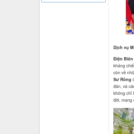
Dịch vụ M
Điện Biên
kháng chiế
còn về nhữ
Sư Rồng
đ
đán, và cá
không chỉ 
đời, mang 