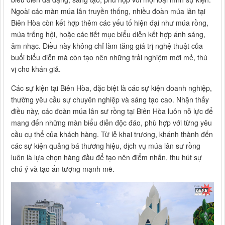
Ngoài các màn múa lân truyền thống, nhiều đoàn múa lân tại
Biên Hòa còn kết hợp thêm các yếu tố hiện đại như múa rồng,
múa trống hội, hoặc các tiết mục biểu diễn kết hợp ánh sáng,
âm nhạc. Điều này không chỉ làm tăng giá trị nghệ thuật của
buổi biểu diễn mà còn tạo nên những trải nghiệm mới mẻ, thú
vị cho khán giả.
Các sự kiện tại Biên Hòa, đặc biệt là các sự kiện doanh nghiệp,
thường yêu cầu sự chuyên nghiệp và sáng tạo cao. Nhận thấy
điều này, các đoàn múa lân sư rồng tại Biên Hòa luôn nỗ lực để
mang đến những màn biểu diễn độc đáo, phù hợp với từng yêu
cầu cụ thể của khách hàng. Từ lễ khai trương, khánh thành đến
các sự kiện quảng bá thương hiệu, dịch vụ múa lân sư rồng
luôn là lựa chọn hàng đầu để tạo nên điểm nhấn, thu hút sự
chú ý và tạo ấn tượng mạnh mẽ.