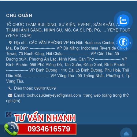
CHỦ QUẢN
TỔ CHỨC TEAM BUILDING, SỰ KIỆN, EVENT, SÂN KHẤU, ÂM
THANH ÁNH SÁNG, NHÂN SỰ, MC, CA SĨ, PB, PG, ... YEYE TOUR
(
YEYE TOUR
)
Địa chỉ:
CÁC VĂN PHÒNG VP Hà Nội: Business Centre, 360 Kim
Mã, Ba Đình --------------------- VP Đà Nẵng: Indochina Riverside Office
Tower, 70 Bạch Đằng, Hải Châu --------------------- VP Cần Thơ: 39
Đường 30/4, Phường An Lạc, Ninh Kiều, Cần Thơ --------------------- VP
Bình Phước: 988 Phú Riềng Đỏ, Tân Xuân, Đồng Xoài, Bình Phước ---
------------------ VP Bình Dương : 110 Đại Lộ Bình Dương, Phú Hoà, Thủ
Dầu Một. --------------------- VP Vũng Tàu : 99 Thống Nhất, Phường 1, Tp
Vũng Tàu.
Điện thoại:
0934616579
Email:
tochucsukienyeye@gmail.com
trang web (đang trong thử
nghiệm)
QR-code
Đang truy cập: 7
0934616579