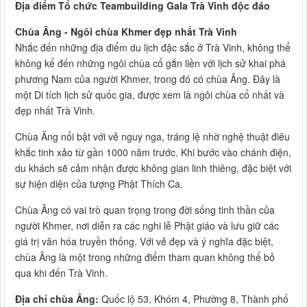
Địa điểm Tổ chức Teambuilding Gala Trà Vinh độc đáo
Chùa Âng - Ngôi chùa Khmer đẹp nhất Trà Vinh
Nhắc đến những địa điểm du lịch đặc sắc ở Trà Vinh, không thể
không kể đến những ngôi chùa cổ gắn liền với lịch sử khai phá
phương Nam của người Khmer, trong đó có chùa Âng. Đây là
một Di tích lịch sử quốc gia, được xem là ngôi chùa cổ nhất và
đẹp nhất Trà Vinh.
Chùa Âng nổi bật với vẻ nguy nga, tráng lệ nhờ nghệ thuật điêu
khắc tinh xảo từ gần 1000 năm trước. Khi bước vào chánh điện,
du khách sẽ cảm nhận được không gian linh thiêng, đặc biệt với
sự hiện diện của tượng Phật Thích Ca.
Chùa Âng có vai trò quan trọng trong đời sống tinh thần của
người Khmer, nơi diễn ra các nghi lễ Phật giáo và lưu giữ các
giá trị văn hóa truyền thống. Với vẻ đẹp và ý nghĩa đặc biệt,
chùa Âng là một trong những điểm tham quan không thể bỏ
qua khi đến Trà Vinh.
Địa chỉ chùa Âng:
Quốc lộ 53, Khóm 4, Phường 8, Thành phố