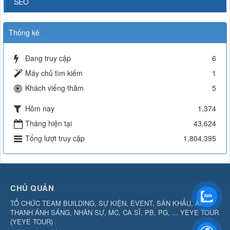
SEO
Thống kê
Đang truy cập
6
Máy chủ tìm kiếm
1
Khách viếng thăm
5
Hôm nay
1,374
Tháng hiện tại
43,624
Tổng lượt truy cập
1,804,395
CHỦ QUẢN
TỔ CHỨC TEAM BUILDING, SỰ KIỆN, EVENT, SÂN KHẤU, ÂM
THANH ÁNH SÁNG, NHÂN SỰ, MC, CA SĨ, PB, PG, ... YEYE TOUR
(
YEYE TOUR
)