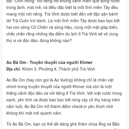
đất "Chín Rồng" nổi tiếng với khung cảnh miền quê sông nước
trong lành, mát mẻ, và điều đặc biệt là mỗi tỉnh miền Tây đều
mang một nét riêng. Trà Vinh được biết đến với đặc sản bánh
tét Trà Cuôn trứ danh. Là một tỉnh miền Tây được bao bọc bởi
hai con sông Cổ Chiên và sông Hậu, cùng một mặt giáp biển,
chắc chắn rằng những địa điểm du lịch ở Trà Vinh sẽ vô cùng
thú vị và độc đáo, đúng không nào?
Ao Bà Om - Truyền thuyết của người Khmer
Địa chỉ
: Khóm 3, Phường 8, Thành phố Trà Vinh
Ao Bà Om (hay còn gọi là Ao Vuông) không chỉ là nhân vật
chính trong truyền thuyết của người Khmer mà còn là một
thắng cảnh độc đáo và nổi tiếng ở Trà Vinh. Với mặt nước trong
xanh, yên tĩnh và được bao bọc bởi rừng cây cổ thụ hàng trăm
năm tuổi, Ao Bà Om trở thành điểm check-in yêu thích nhờ
không khí mát mẻ quanh năm.
Từ Ao Bà Om, bạn có thể dễ dàng ghé thăm chùa Âng và Bảo