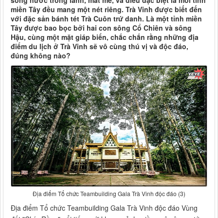
sông nước trong lành, mát mẻ, và điều đặc biệt là mỗi tỉnh
miền Tây đều mang một nét riêng. Trà Vinh được biết đến
với đặc sản bánh tét Trà Cuôn trứ danh. Là một tỉnh miền
Tây được bao bọc bởi hai con sông Cổ Chiên và sông
Hậu, cùng một mặt giáp biển, chắc chắn rằng những địa
điểm du lịch ở Trà Vinh sẽ vô cùng thú vị và độc đáo,
đúng không nào?
Địa điểm Tổ chức Teambuilding Gala Trà Vinh độc đáo (3)
Địa điểm Tổ chức Teambuilding Gala Trà Vinh độc đáo Vùng