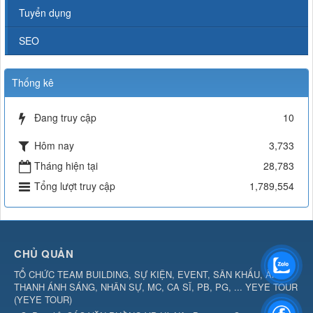
Tuyển dụng
SEO
Thống kê
Đang truy cập
10
Hôm nay
3,733
Tháng hiện tại
28,783
Tổng lượt truy cập
1,789,554
CHỦ QUẢN
TỔ CHỨC TEAM BUILDING, SỰ KIỆN, EVENT, SÂN KHẤU, ÂM
THANH ÁNH SÁNG, NHÂN SỰ, MC, CA SĨ, PB, PG, ... YEYE TOUR
(
YEYE TOUR
)