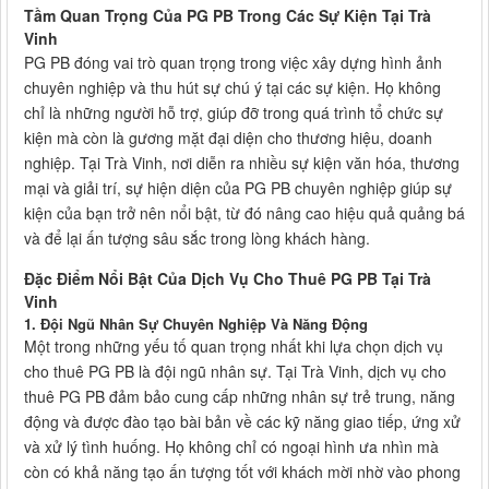
Tầm Quan Trọng Của PG PB Trong Các Sự Kiện Tại Trà
Vinh
PG PB đóng vai trò quan trọng trong việc xây dựng hình ảnh
chuyên nghiệp và thu hút sự chú ý tại các sự kiện. Họ không
chỉ là những người hỗ trợ, giúp đỡ trong quá trình tổ chức sự
kiện mà còn là gương mặt đại diện cho thương hiệu, doanh
nghiệp. Tại Trà Vinh, nơi diễn ra nhiều sự kiện văn hóa, thương
mại và giải trí, sự hiện diện của PG PB chuyên nghiệp giúp sự
kiện của bạn trở nên nổi bật, từ đó nâng cao hiệu quả quảng bá
và để lại ấn tượng sâu sắc trong lòng khách hàng.
Đặc Điểm Nổi Bật Của Dịch Vụ Cho Thuê PG PB Tại Trà
Vinh
1. Đội Ngũ Nhân Sự Chuyên Nghiệp Và Năng Động
Một trong những yếu tố quan trọng nhất khi lựa chọn dịch vụ
cho thuê PG PB là đội ngũ nhân sự. Tại Trà Vinh, dịch vụ cho
thuê PG PB đảm bảo cung cấp những nhân sự trẻ trung, năng
động và được đào tạo bài bản về các kỹ năng giao tiếp, ứng xử
và xử lý tình huống. Họ không chỉ có ngoại hình ưa nhìn mà
còn có khả năng tạo ấn tượng tốt với khách mời nhờ vào phong