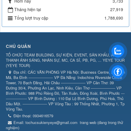
Hôm nay
3,733
Tháng hiện tại
27,919
Tổng lượt truy cập
1,788,690
CHỦ QUẢN
TỔ CHỨC TEAM BUILDING, SỰ KIỆN, EVENT, SÂN KHẤU, ÂM
THANH ÁNH SÁNG, NHÂN SỰ, MC, CA SĨ, PB, PG, ... YEYE TOUR
(
YEYE TOUR
)
Địa chỉ:
CÁC VĂN PHÒNG VP Hà Nội: Business Centre, 360 Kim
Mã, Ba Đình --------------------- VP Đà Nẵng: Indochina Riverside Office
Tower, 70 Bạch Đằng, Hải Châu --------------------- VP Cần Thơ: 39
Đường 30/4, Phường An Lạc, Ninh Kiều, Cần Thơ --------------------- VP
Bình Phước: 988 Phú Riềng Đỏ, Tân Xuân, Đồng Xoài, Bình Phước ---
------------------ VP Bình Dương : 110 Đại Lộ Bình Dương, Phú Hoà, Thủ
Dầu Một. --------------------- VP Vũng Tàu : 99 Thống Nhất, Phường 1, Tp
Vũng Tàu.
Điện thoại:
0934616579
Email:
tochucsukienyeye@gmail.com
trang web (đang trong thử
nghiệm)