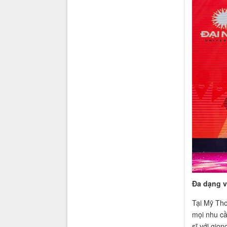
Đa dạng v
Tại Mỹ Tho
mọi nhu cầ
sĩ với giọ