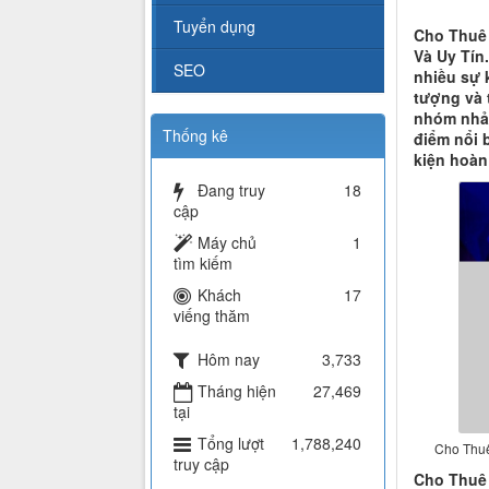
Tuyển dụng
Cho Thuê 
Và Uy Tín.
SEO
nhiều sự k
tượng và 
nhóm nhảy
Thống kê
điểm nổi 
kiện hoàn
Đang truy
18
cập
Máy chủ
1
tìm kiếm
Khách
17
viếng thăm
Hôm nay
3,733
Tháng hiện
27,469
tại
Tổng lượt
1,788,240
Cho Thuê
truy cập
Cho Thuê 