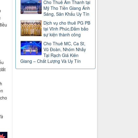
Cho Thuê Âm Thanh tại
Mỹ Tho Tiền Giang Ánh
n
Sáng, Sân Khấu Uy Tín
c
Dịch vụ cho thuê PG PB
điều
tại Vĩnh Phúc,Đảm bảo
sự kiện thành công
Cho Thuê MC, Ca Sĩ,
Vũ Đoàn, Nhóm Nhảy
Tại Rạch Giá Kiên
Giang – Chất Lượng Và Uy Tín
ếu
dắt
h
ến
 cho
Và