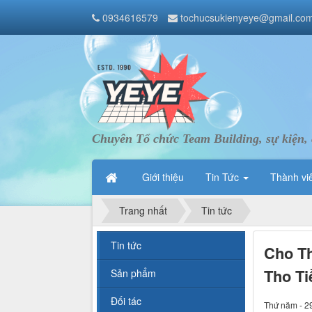
0934616579
tochucsukienyeye@gmail.co
Chuyên Tổ chức Team Building, sự kiện, 
Giới thiệu
Tin Tức
Thành vi
Trang nhất
Tin tức
Tin tức
Cho Th
Tho Ti
Sản phẩm
Đối tác
Thứ năm - 2