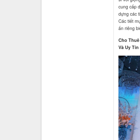
cung cấp d
dựng các t
Các tiết m
ấn riêng b
Cho Thuê 
Và Uy Tín