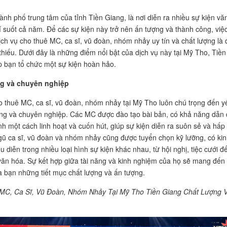
ành phố trung tâm của tỉnh Tiền Giang, là nơi diễn ra nhiều sự kiện vă
trí suốt cả năm. Để các sự kiện này trở nên ấn tượng và thành công, việ
ịch vụ cho thuê MC, ca sĩ, vũ đoàn, nhóm nhảy uy tín và chất lượng là 
thiếu. Dưới đây là những điểm nổi bật của dịch vụ này tại Mỹ Tho, Tiền
p bạn tổ chức một sự kiện hoàn hảo.
g và chuyên nghiệp
o thuê MC, ca sĩ, vũ đoàn, nhóm nhảy tại Mỹ Tho luôn chú trọng đến y
ợng và chuyên nghiệp. Các MC được đào tạo bài bản, có khả năng dẫn 
nh một cách linh hoạt và cuốn hút, giúp sự kiện diễn ra suôn sẻ và hấp
gũ ca sĩ, vũ đoàn và nhóm nhảy cũng được tuyển chọn kỹ lưỡng, có kin
 diễn trong nhiều loại hình sự kiện khác nhau, từ hội nghị, tiệc cưới đ
 văn hóa. Sự kết hợp giữa tài năng và kinh nghiệm của họ sẽ mang đến
a bạn những tiết mục chất lượng và ấn tượng.
MC, Ca Sĩ, Vũ Đoàn, Nhóm Nhảy Tại Mỹ Tho Tiền Giang Chất Lượng 