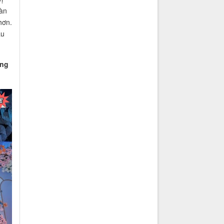
dàn
hơn.
ấu
ợng