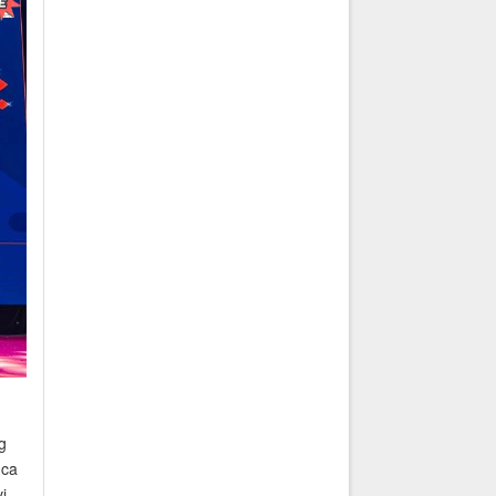
g
 ca
ị