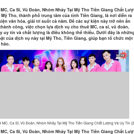
MC, Ca Sĩ, Vũ Đoàn, Nhóm Nhảy Tại Mỹ Tho Tiền Giang Chất Lư
 Mỹ Tho, thành phố trung tâm của tỉnh Tiền Giang, là nơi diễn ra
iện văn hóa, giải trí suốt cả năm. Để các sự kiện này trở nên ấn
thành công, việc chọn lựa dịch vụ cho thuê MC, ca sĩ, vũ đoàn,
 uy tín và chất lượng là điều không thể thiếu. Dưới đây là nhữn
bật của dịch vụ này tại Mỹ Tho, Tiền Giang, giúp bạn tổ chức một
 hảo.
 MC, Ca Sĩ, Vũ Đoàn, Nhóm Nhảy Tại Mỹ Tho Tiền Giang Chất Lượng Và Uy Tín (2
MC, Ca Sĩ, Vũ Đoàn, Nhóm Nhảy Tại Mỹ Tho Tiền Giang Chất Lư