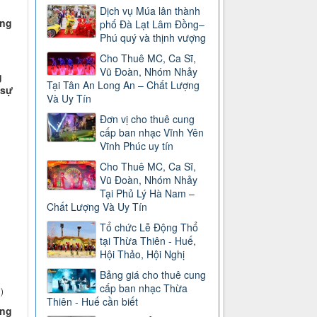
Dịch vụ Múa lân thành
ợng
phố Đà Lạt Lâm Đồng–
Phú quý và thịnh vượng
Cho Thuê MC, Ca Sĩ,
Vũ Đoàn, Nhóm Nhảy
g
Tại Tân An Long An – Chất Lượng
 sự
Và Uy Tín
Đơn vị cho thuê cung
cấp ban nhạc Vĩnh Yên
Vĩnh Phúc uy tín
Cho Thuê MC, Ca Sĩ,
Vũ Đoàn, Nhóm Nhảy
Tại Phủ Lý Hà Nam –
Chất Lượng Và Uy Tín
Tổ chức Lễ Động Thổ
tại Thừa Thiên - Huế,
Hội Thảo, Hội Nghị
Bảng giá cho thuê cung
cấp ban nhạc Thừa
)
Thiên - Huế cần biết
ợng