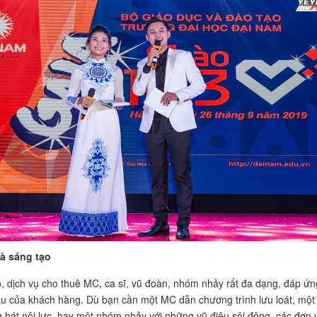
à sáng tạo
, dịch vụ cho thuê MC, ca sĩ, vũ đoàn, nhóm nhảy rất đa dạng, đáp ứn
u của khách hàng. Dù bạn cần một MC dẫn chương trình lưu loát, một
ng hát nội lực, hay một nhóm nhảy với những vũ điệu sôi động, các đơn v