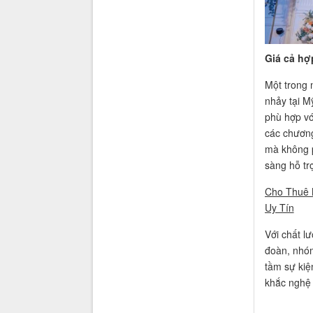
Giá cả hợp
Một trong 
nhảy tại Mỹ
phù hợp vớ
các chương
mà không p
sàng hỗ tr
Cho Thuê 
Uy Tín
Với chất lư
đoàn, nhóm
tầm sự kiệ
khắc nghệ 