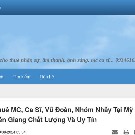
m
cho thuê nhân sự, âm thanh, ánh sáng, mc ca sĩ... 093461
ên
Tìm kiếm
Liên hệ
uê MC, Ca Sĩ, Vũ Đoàn, Nhóm Nhảy Tại Mỹ
ền Giang Chất Lượng Và Uy Tín
9/08/2024 03:54