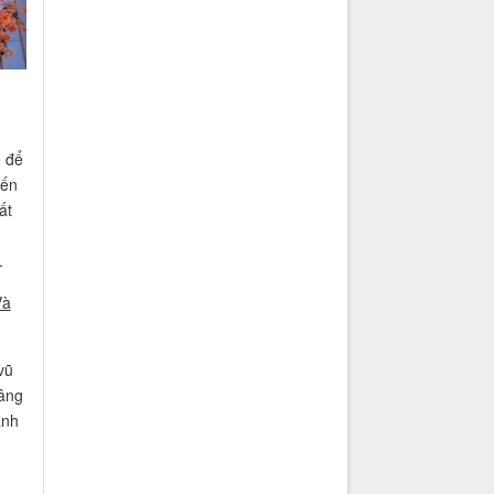
ế để
đến
ất
.
Và
vũ
nâng
ảnh