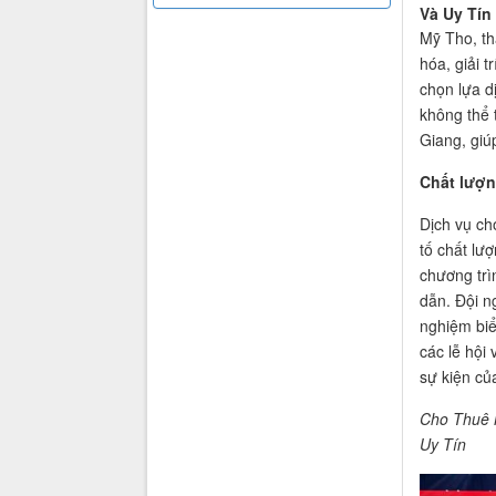
Và Uy Tín
Mỹ Tho, th
hóa, giải 
chọn lựa d
không thể 
Giang, giú
Chất lượn
Dịch vụ ch
tố chất lư
chương trì
dẫn. Đội n
nghiệm biểu
các lễ hội
sự kiện củ
Cho Thuê 
Uy Tín