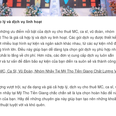
 lý và dịch vụ linh hoạt
những ưu điểm nổi bật của dịch vụ cho thuê MC, ca sĩ, vũ đoàn, nhóm
 Tho là giá cả hợp lý và dịch vụ linh hoạt. Các gói dịch vụ được thiết k
i nhiều loại hình sự kiện và ngân sách khác nhau, từ các sự kiện nhỏ 
 trình lớn. Điều này giúp bạn dễ dàng lựa chọn gói dịch vụ phù hợp nh
hải lo lắng về chi phí. Hơn nữa, các đơn vị cung cấp dịch vụ luôn sẵn
ợ và tư vấn để đảm bảo sự kiện của bạn diễn ra suôn sẻ và thành công
MC, Ca Sĩ, Vũ Đoàn, Nhóm Nhảy Tại Mỹ Tho Tiền Giang Chất Lượng 
ợng vượt trội, sự đa dạng và giá cả hợp lý, dịch vụ cho thuê MC, ca sĩ, 
 nhảy tại Mỹ Tho Tiền Giang chắc chắn sẽ là lựa chọn hoàn hảo để 
n của bạn. Hãy để những chuyên gia này giúp bạn tạo nên những kho
thuật tuyệt vời và khó quên.