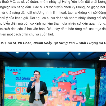
o thuê MC, ca sĩ, vũ đoàn, nhóm nhảy tại Hưng Yên luôn đặt chất lượn
nghiệp lên hàng đầu. Các MC được tuyển chọn kỹ lưỡng, có giọng nói
 và khả năng dẫn dắt chương trình linh hoạt, tạo ra không khí sôi động
 chú ý của khán giả. Đội ngũ ca sĩ, vũ đoàn và nhóm nhảy không chỉ sở
ng biểu diễn mà còn có kinh nghiệm tham gia nhiều sự kiện quan trọng,
tiệc cưới đến các lễ hội văn hóa. Điều này đảm bảo rằng mỗi tiết mục đ
hiện một cách chỉn chu và cuốn hút.
MC, Ca Sĩ, Vũ Đoàn, Nhóm Nhảy Tại Hưng Yên – Chất Lượng Và 