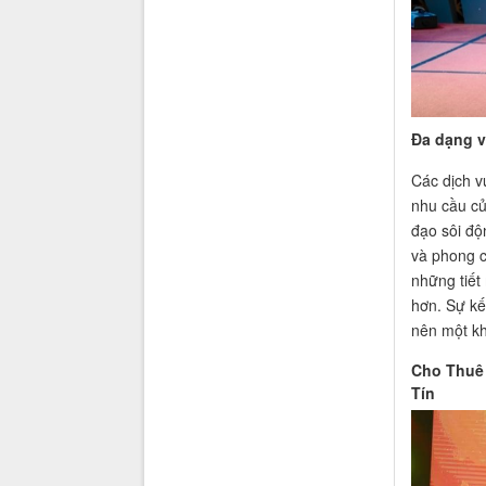
Đa dạng v
Các dịch v
nhu cầu củ
đạo sôi độ
và phong c
những tiết
hơn. Sự kế
nên một kh
Cho Thuê 
Tín