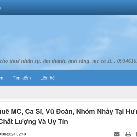
m
cho thuê nhân sự, âm thanh, ánh sáng, mc ca sĩ... 093461
ên
Tìm kiếm
Liên hệ
uê MC, Ca Sĩ, Vũ Đoàn, Nhóm Nhảy Tại Hư
Chất Lượng Và Uy Tín
9/08/2024 02:40