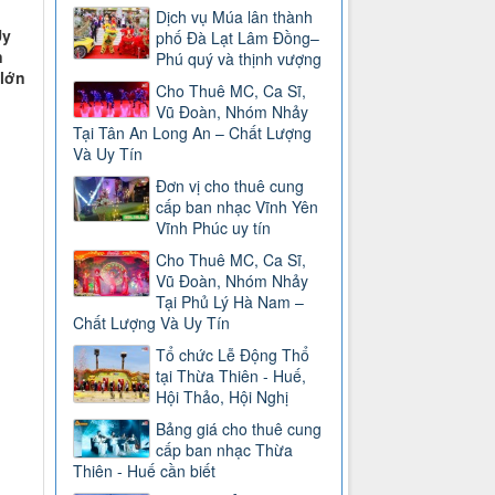
Dịch vụ Múa lân thành
Uy
phố Đà Lạt Lâm Đồng–
n
Phú quý và thịnh vượng
 lớn
Cho Thuê MC, Ca Sĩ,
Vũ Đoàn, Nhóm Nhảy
Tại Tân An Long An – Chất Lượng
Và Uy Tín
Đơn vị cho thuê cung
cấp ban nhạc Vĩnh Yên
Vĩnh Phúc uy tín
Cho Thuê MC, Ca Sĩ,
Vũ Đoàn, Nhóm Nhảy
Tại Phủ Lý Hà Nam –
Chất Lượng Và Uy Tín
Tổ chức Lễ Động Thổ
tại Thừa Thiên - Huế,
Hội Thảo, Hội Nghị
Bảng giá cho thuê cung
cấp ban nhạc Thừa
Thiên - Huế cần biết