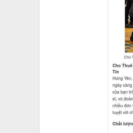
Cho T
Cho Thuê 
Tín
Hưng Yên, 
ngày càng 
của bạn tr
sĩ, vũ đoà
nhiều đơn 
tuyệt vời c
Chất lượn