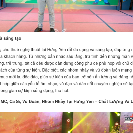
à sáng tạo
ụ cho thuê nghệ thuật tại Hưng Yên rất đa dạng và sáng tạo, đáp ứng 
a khách hàng. Từ những bản nhạc sâu lắng, trữ tình đến những màn 
ng, trẻ trung, tất cả đều được dàn dựng công phu để phù hợp với chủ 
ách của từng sự kiện. Đặc biệt, các nhóm nhảy và vũ đoàn luôn mang
 mục mới lạ, độc đáo, giúp sự kiện của bạn trở nên ấn tượng và đáng n
t hợp giữa các yếu tố âm nhạc, vũ đạo và dẫn dắt chuyên nghiệp sẽ tạ
ông gian sự kiện sống động, thu hút.
MC, Ca Sĩ, Vũ Đoàn, Nhóm Nhảy Tại Hưng Yên – Chất Lượng Và 