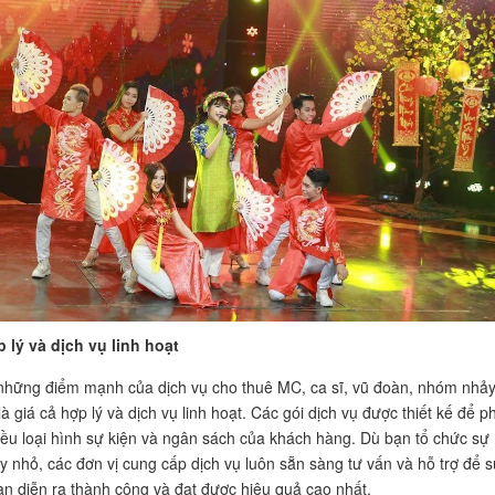
 lý và dịch vụ linh hoạt
những điểm mạnh của dịch vụ cho thuê MC, ca sĩ, vũ đoàn, nhóm nhảy 
 giá cả hợp lý và dịch vụ linh hoạt. Các gói dịch vụ được thiết kế để p
iều loại hình sự kiện và ngân sách của khách hàng. Dù bạn tổ chức sự
ay nhỏ, các đơn vị cung cấp dịch vụ luôn sẵn sàng tư vấn và hỗ trợ để 
ạn diễn ra thành công và đạt được hiệu quả cao nhất.