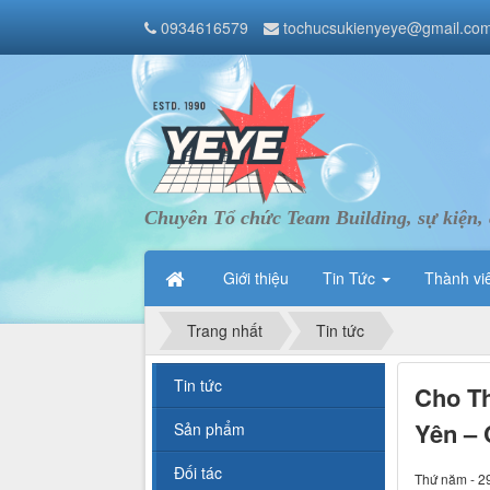
0934616579
tochucsukienyeye@gmail.co
Chuyên Tổ chức Team Building, sự kiện, 
Giới thiệu
Tin Tức
Thành vi
Trang nhất
Tin tức
Tin tức
Cho Th
Yên – 
Sản phẩm
Đối tác
Thứ năm - 2