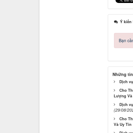
Ý kiến
Bạn cần
Những tin
Dịch v
Cho Th
Lượng Và 
Dịch v
(29/08/20
Cho Th
Và Uy Tín
Dịch v