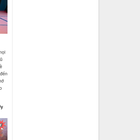
mọi
vũ
đề
 đến
hớ
o
Uy