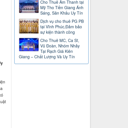
Cho Thuê Âm Thanh tại
Mỹ Tho Tiền Giang Ánh
Sáng, Sân Khấu Uy Tín
Dịch vụ cho thuê PG PB
tại Vĩnh Phúc,Đảm bảo
sự kiện thành công
Cho Thuê MC, Ca Sĩ,
Vũ Đoàn, Nhóm Nhảy
Tại Rạch Giá Kiên
Giang – Chất Lượng Và Uy Tín
Uy
iện
ca
có
huật