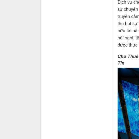
Dịch vụ ch
sự chuyên 
truyền cảm
thu hút sự
hữu tài nă
hội nghị, 
được thực 
Cho Thuê 
Tín