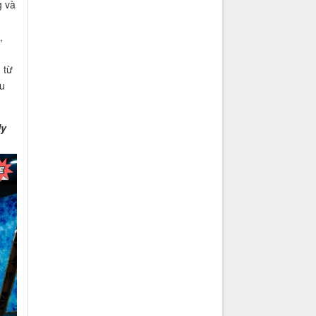
g và
,
 từ
ều
Uy