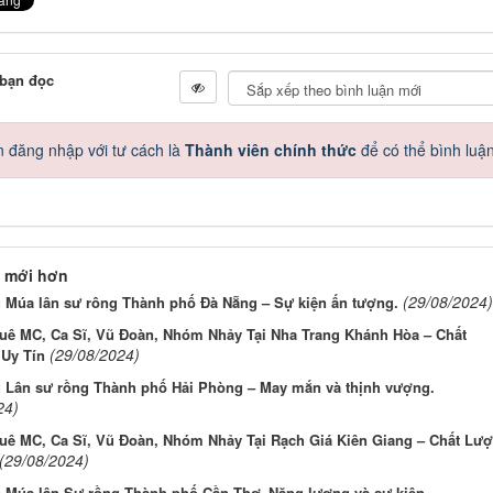
 bạn đọc
 đăng nhập với tư cách là
Thành viên chính thức
để có thể bình luậ
 mới hơn
(29/08/2024)
ụ Múa lân sư rông Thành phố Đà Nẵng – Sự kiện ấn tượng.
uê MC, Ca Sĩ, Vũ Đoàn, Nhóm Nhảy Tại Nha Trang Khánh Hòa – Chất
(29/08/2024)
Uy Tín
ụ Lân sư rồng Thành phố Hải Phòng – May mắn và thịnh vượng.
24)
uê MC, Ca Sĩ, Vũ Đoàn, Nhóm Nhảy Tại Rạch Giá Kiên Giang – Chất Lư
(29/08/2024)
ụ Múa lân Sư rồng Thành phố Cần Thơ–Năng lượng và sự kiện.