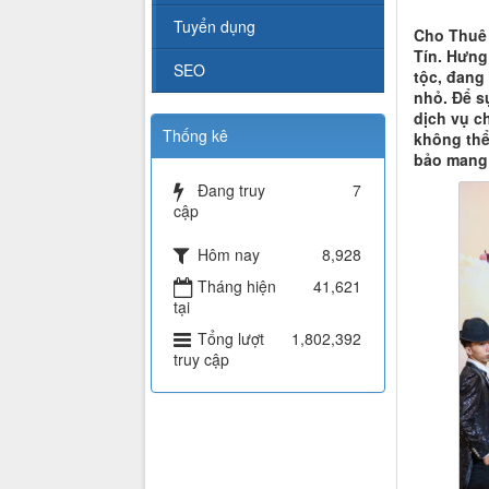
Tuyển dụng
Cho Thuê 
Tín. Hưng 
SEO
tộc, đang 
nhỏ. Để s
dịch vụ c
Thống kê
không thể
bảo mang 
Đang truy
7
cập
Hôm nay
8,928
Tháng hiện
41,621
tại
Tổng lượt
1,802,392
truy cập