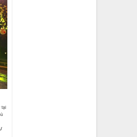
tại
hù
sự